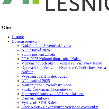
Obec
Historie
Dotační projekty
Nadační fond Severočeská voda
AP Lesnická 2026
Studie posílení zdrojů
POV 2025 Kulturní dům - obec Kalek
Výměna nových oken v kostele sv. Václava v Kalku
Oprava 3 kapliček v obci Kalek, mč. Jindřichova Ves a
Načetín
Vybavení JSDH Kalek r.2025
AP Lesnická 2025
Nadační fond Severočeská voda
Stezka Českem na Chomutovsku
Sponzorská smlouva - AP Lesnická s.r.o.
Darovací smlouva
Vybavení JSDH Kalek
Obec Kalek - Rekonstrukce veřejného osvětlení v