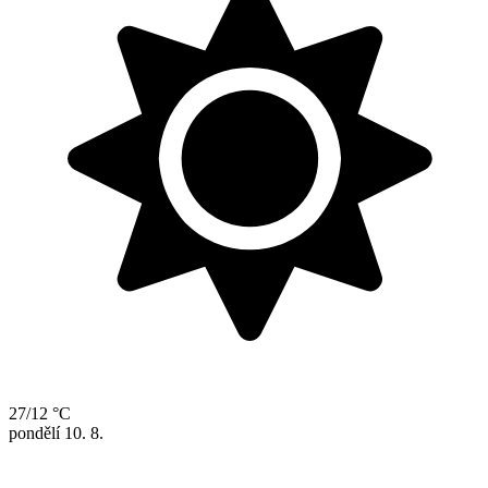
27/12 °C
pondělí
10. 8.