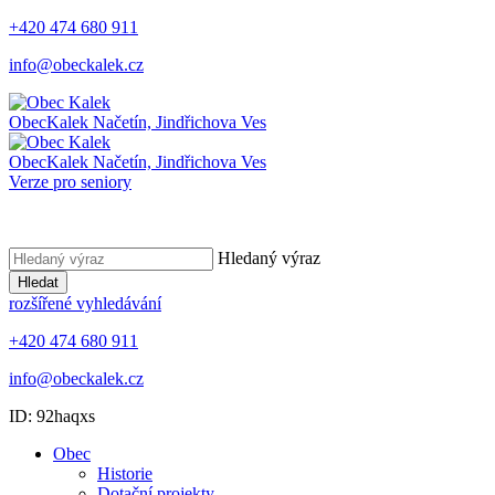
+420 474 680 911
info@obeckalek.cz
Obec
Kalek
Načetín, Jindřichova Ves
Obec
Kalek
Načetín, Jindřichova Ves
Verze pro seniory
Hledaný výraz
Hledat
rozšířené vyhledávání
+420 474 680 911
info@obeckalek.cz
ID: 92haqxs
Obec
Historie
Dotační projekty