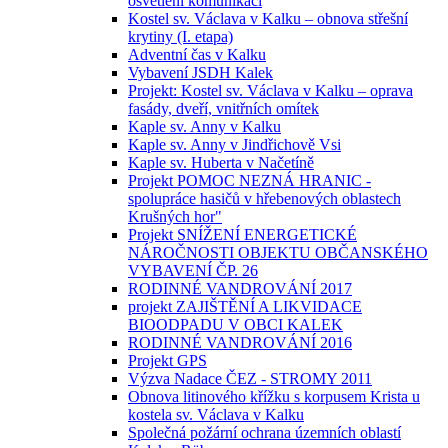
osvětlení komunikací
Kostel sv. Václava v Kalku – obnova střešní
krytiny (I. etapa)
Adventní čas v Kalku
Vybavení JSDH Kalek
Projekt: Kostel sv. Václava v Kalku – oprava
fasády, dveří, vnitřních omítek
Kaple sv. Anny v Kalku
Kaple sv. Anny v Jindřichově Vsi
Kaple sv. Huberta v Načetíně
Projekt POMOC NEZNÁ HRANIC -
spolupráce hasičů v hřebenových oblastech
Krušných hor"
Projekt SNÍŽENÍ ENERGETICKÉ
NÁROČNOSTI OBJEKTU OBČANSKÉHO
VYBAVENÍ ČP. 26
RODINNÉ VANDROVÁNÍ 2017
projekt ZAJIŠTĚNÍ A LIKVIDACE
BIOODPADU V OBCI KALEK
RODINNÉ VANDROVÁNÍ 2016
Projekt GPS
Výzva Nadace ČEZ - STROMY 2011
Obnova litinového křížku s korpusem Krista u
kostela sv. Václava v Kalku
Společná požární ochrana územních oblastí