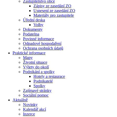
Zastupitelstvo obce
Zápisy ze zasedání ZO
Usnesení ze zasedání ZO
Materiály pro zastupitele
Úřední deska
Volby
Dokumenty
Podatelna
Povinné informace
Odpadové hospodaření
Ochrana osobních údajů
Praktické informace
Mapy
Životní situace
Výlety do okolí
Podnikání a spolky
Hotely a restaurace
Podnikatelé
Spolky
Zajímavé stránky
Sociální pomoc
Aktuálně
Novinky
Kalendář akcí
Inzerce