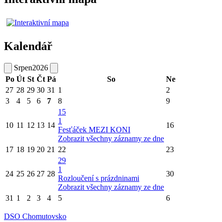
Kalendář
Srpen
2026
Po
Út
St
Čt
Pá
So
Ne
27
28
29
30
31
1
2
3
4
5
6
7
8
9
15
1
10
11
12
13
14
16
Fesťáček MEZI KONI
Zobrazit všechny záznamy ze dne
17
18
19
20
21
22
23
29
1
24
25
26
27
28
30
Rozloučení s prázdninami
Zobrazit všechny záznamy ze dne
31
1
2
3
4
5
6
DSO Chomutovsko