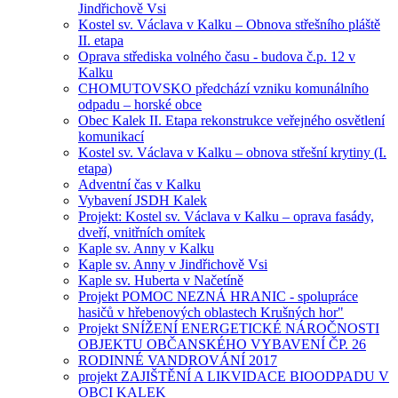
Jindřichově Vsi
Kostel sv. Václava v Kalku – Obnova střešního pláště
II. etapa
Oprava střediska volného času - budova č.p. 12 v
Kalku
CHOMUTOVSKO předchází vzniku komunálního
odpadu – horské obce
Obec Kalek II. Etapa rekonstrukce veřejného osvětlení
komunikací
Kostel sv. Václava v Kalku – obnova střešní krytiny (I.
etapa)
Adventní čas v Kalku
Vybavení JSDH Kalek
Projekt: Kostel sv. Václava v Kalku – oprava fasády,
dveří, vnitřních omítek
Kaple sv. Anny v Kalku
Kaple sv. Anny v Jindřichově Vsi
Kaple sv. Huberta v Načetíně
Projekt POMOC NEZNÁ HRANIC - spolupráce
hasičů v hřebenových oblastech Krušných hor"
Projekt SNÍŽENÍ ENERGETICKÉ NÁROČNOSTI
OBJEKTU OBČANSKÉHO VYBAVENÍ ČP. 26
RODINNÉ VANDROVÁNÍ 2017
projekt ZAJIŠTĚNÍ A LIKVIDACE BIOODPADU V
OBCI KALEK