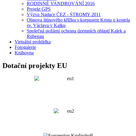
RODINNÉ VANDROVÁNÍ 2016
Projekt GPS
Výzva Nadace ČEZ - STROMY 2011
Obnova litinového křížku s korpusem Krista u kostela
sv. Václava v Kalku
Společná požární ochrana územních oblastí Kalek a
Rübenau
Virtuální prohlídka
Fotogalerie
Knihovna
Dotační projekty EU