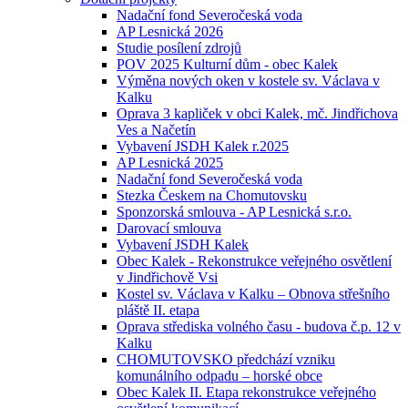
Nadační fond Severočeská voda
AP Lesnická 2026
Studie posílení zdrojů
POV 2025 Kulturní dům - obec Kalek
Výměna nových oken v kostele sv. Václava v
Kalku
Oprava 3 kapliček v obci Kalek, mč. Jindřichova
Ves a Načetín
Vybavení JSDH Kalek r.2025
AP Lesnická 2025
Nadační fond Severočeská voda
Stezka Českem na Chomutovsku
Sponzorská smlouva - AP Lesnická s.r.o.
Darovací smlouva
Vybavení JSDH Kalek
Obec Kalek - Rekonstrukce veřejného osvětlení
v Jindřichově Vsi
Kostel sv. Václava v Kalku – Obnova střešního
pláště II. etapa
Oprava střediska volného času - budova č.p. 12 v
Kalku
CHOMUTOVSKO předchází vzniku
komunálního odpadu – horské obce
Obec Kalek II. Etapa rekonstrukce veřejného