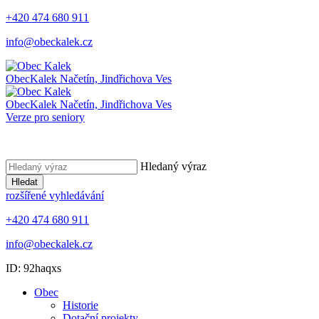
+420 474 680 911
info@obeckalek.cz
Obec
Kalek
Načetín, Jindřichova Ves
Obec
Kalek
Načetín, Jindřichova Ves
Verze pro seniory
Hledaný výraz
Hledat
rozšířené vyhledávání
+420 474 680 911
info@obeckalek.cz
ID: 92haqxs
Obec
Historie
Dotační projekty