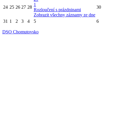
1
24
25
26
27
28
30
Rozloučení s prázdninami
Zobrazit všechny záznamy ze dne
31
1
2
3
4
5
6
DSO Chomutovsko