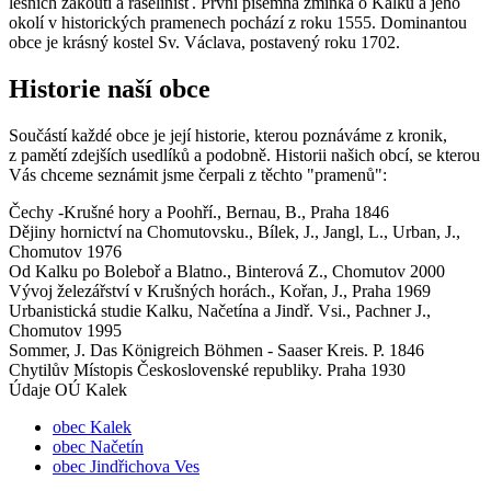
lesních zákoutí a rašelinišť. První písemná zmínka o Kalku a jeho
okolí v historických pramenech pochází z roku 1555. Dominantou
obce je krásný kostel Sv. Václava, postavený roku 1702.
Historie naší obce
Součástí každé obce je její historie, kterou poznáváme z kronik,
z pamětí zdejších usedlíků a podobně. Historii našich obcí, se kterou
Vás chceme seznámit jsme čerpali z těchto "pramenů":
Čechy -Krušné hory a Poohří., Bernau, B., Praha 1846
Dějiny hornictví na Chomutovsku., Bílek, J., Jangl, L., Urban, J.,
Chomutov 1976
Od Kalku po Boleboř a Blatno., Binterová Z., Chomutov 2000
Vývoj železářství v Krušných horách., Kořan, J., Praha 1969
Urbanistická studie Kalku, Načetína a Jindř. Vsi., Pachner J.,
Chomutov 1995
Sommer, J. Das Königreich Böhmen - Saaser Kreis. P. 1846
Chytilův Místopis Československé republiky. Praha 1930
Údaje OÚ Kalek
obec Kalek
obec Načetín
obec Jindřichova Ves