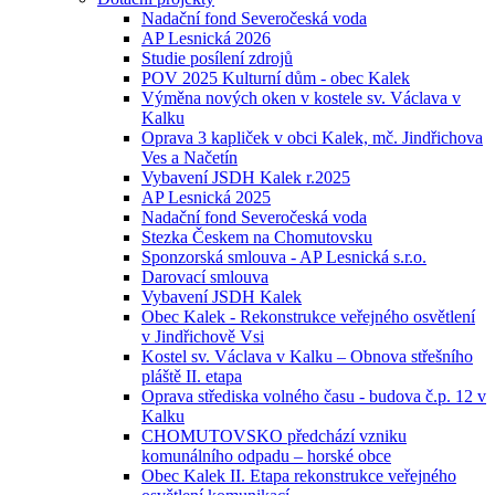
Nadační fond Severočeská voda
AP Lesnická 2026
Studie posílení zdrojů
POV 2025 Kulturní dům - obec Kalek
Výměna nových oken v kostele sv. Václava v
Kalku
Oprava 3 kapliček v obci Kalek, mč. Jindřichova
Ves a Načetín
Vybavení JSDH Kalek r.2025
AP Lesnická 2025
Nadační fond Severočeská voda
Stezka Českem na Chomutovsku
Sponzorská smlouva - AP Lesnická s.r.o.
Darovací smlouva
Vybavení JSDH Kalek
Obec Kalek - Rekonstrukce veřejného osvětlení
v Jindřichově Vsi
Kostel sv. Václava v Kalku – Obnova střešního
pláště II. etapa
Oprava střediska volného času - budova č.p. 12 v
Kalku
CHOMUTOVSKO předchází vzniku
komunálního odpadu – horské obce
Obec Kalek II. Etapa rekonstrukce veřejného