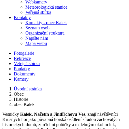
Webkamery
Meteorologická stanice
Veřejná sbírka
Kontakty
Kontakty - obec Kalek
Seznam osob
Organizační struktura
Napište nám
Mapa webu
Fotogalerie
Rekreace
Veřejná sbírka
Poplatky
Dokumenty
Kamery
Úvodní stránka
Obec
Historie
obec Kalek
Vesničky
Kalek, Načetín a Jindřichovu Ves
, znají návštěvníci
Krušných hor jako půvabná horská osídlení s řadou zachovalých
historických domů, zurčícími potůčky a malebným okolím luk,