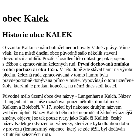
obec Kalek
Historie obce KALEK
O vzniku Kalku se nám bohužel nedochovaly žádné zprávy. Víme
však, že na místě dnešní obce původně stálo několik stavení
dřevorubců a uhlířů. Pozdější osídlení této oblasti je pak spojeno
s těžbou a zpracováním železných rud.
První dochovaná zmínka
o obci pochází z roku 1555.
V této době zde stával hamr na výrobu
plechu, železná ruda zpracovávaná v tomto hamru byla
pravděpodobně dobývána přímo v místě. Vypovídají o tom uzavřené
štoly, kterými je protkán kopeček, na němž dnes stojí kostel.
Původně mělo území obce dva názvy - Langenhart a Kalch. Název
"Langenhart" nejspíše označoval pouze několik domků mezi
Kalkem a Boleboří. V 17. století byl nakonec druhým názvem
vytlačen úplně. Název Kalch během let neprodělal žádné výraznější
změny, objevují se tak pouze tvary jako Kalk či Kallich, český
název Kalek je odvozen od vápenky, která zde byla dlouhou dobu
v provozu (jemnozrnný vápenec, který se zde těžil, byl dodáván
k hutnění železných rud).