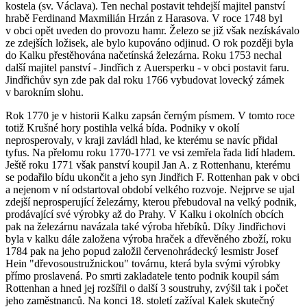
kostela (sv. Václava). Ten nechal postavit tehdejší majitel panství
hrabě Ferdinand Maxmilián Hrzán z Harasova. V roce 1748 byl
v obci opět uveden do provozu hamr. Železo se již však nezískávalo
ze zdejších ložisek, ale bylo kupováno odjinud. O rok později byla
do Kalku přestěhována načetínská železárna. Roku 1753 nechal
další majitel panství - Jindřich z Auersperku - v obci postavit faru.
Jindřichův syn zde pak dal roku 1766 vybudovat lovecký zámek
v barokním slohu.
Rok 1770 je v historii Kalku zapsán černým písmem. V tomto roce
totiž Krušné hory postihla velká bída. Podniky v okolí
neprosperovaly, v kraji zavládl hlad, ke kterému se navíc přidal
tyfus. Na přelomu roku 1770-1771 ve vsi zemřela řada lidí hladem.
Ještě roku 1771 však panství koupil Jan A. z Rottenhanu, kterému
se podařilo bídu ukončit a jeho syn Jindřich F. Rottenhan pak v obci
a nejenom v ní odstartoval období velkého rozvoje. Nejprve se ujal
zdejší neprosperující železárny, kterou přebudoval na velký podnik,
prodávající své výrobky až do Prahy. V Kalku i okolních obcích
pak na železárnu navázala také výroba hřebíků. Díky Jindřichovi
byla v kalku dále založena výroba hraček a dřevěného zboží, roku
1784 pak na jeho popud založil červenohrádecký lesmistr Josef
Hein "dřevosoustružnickou" továrnu, která byla svými výrobky
přímo proslavená. Po smrti zakladatele tento podnik koupil sám
Rottenhan a hned jej rozšířil o další 3 soustruhy, zvýšil tak i počet
jeho zaměstnanců. Na konci 18. století zažíval Kalek skutečný