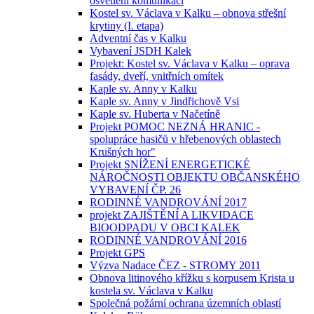
osvětlení komunikací
Kostel sv. Václava v Kalku – obnova střešní
krytiny (I. etapa)
Adventní čas v Kalku
Vybavení JSDH Kalek
Projekt: Kostel sv. Václava v Kalku – oprava
fasády, dveří, vnitřních omítek
Kaple sv. Anny v Kalku
Kaple sv. Anny v Jindřichově Vsi
Kaple sv. Huberta v Načetíně
Projekt POMOC NEZNÁ HRANIC -
spolupráce hasičů v hřebenových oblastech
Krušných hor"
Projekt SNÍŽENÍ ENERGETICKÉ
NÁROČNOSTI OBJEKTU OBČANSKÉHO
VYBAVENÍ ČP. 26
RODINNÉ VANDROVÁNÍ 2017
projekt ZAJIŠTĚNÍ A LIKVIDACE
BIOODPADU V OBCI KALEK
RODINNÉ VANDROVÁNÍ 2016
Projekt GPS
Výzva Nadace ČEZ - STROMY 2011
Obnova litinového křížku s korpusem Krista u
kostela sv. Václava v Kalku
Společná požární ochrana územních oblastí