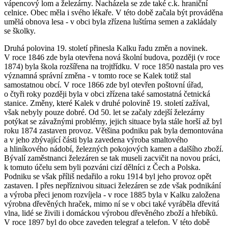
vápencový lom a železárny. Nacházela se zde také c.k. hraniční
celnice. Obec měla i svého lékaře. V této době začala být prováděna
umělá obnova lesa - v obci byla zřízena luštírna semen a zakládaly
se školky.
Druhá polovina 19. století přinesla Kalku řadu změn a novinek.
V roce 1846 zde byla otevřena nová školní budova, později (v roce
1874) byla škola rozšířena na trojtřídku. V roce 1850 nastala pro ves
významná správní změna - v tomto roce se Kalek totiž stal
samostatnou obcí. V roce 1866 zde byl otevřen poštovní úřad,
o čtyři roky později byla v obci zřízena také samostatná četnická
stanice. Změny, které Kalek v druhé polovině 19. století zažíval,
však nebyly pouze dobré. Od 50. let se začaly zdejší železárny
potýkat se závažnými problémy, jejich situace byla stále horší až byl
roku 1874 zastaven provoz. Většina podniku pak byla demontována
a v jeho zbývající části byla zavedena výroba smaltového
a hliníkového nádobí, železných pokojových kamen a dalšího zboží.
Bývalí zaměstnanci železáren se tak museli zacvičit na novou práci,
k tomuto účelu sem byli pozváni cizí dělníci z Čech a Polska.
Podniku se však příliš nedařilo a roku 1914 byl jeho provoz opět
zastaven. I přes nepříznivou situaci železáren se zde však podnikání
a výroba přeci jenom rozvíjela - v roce 1885 byla v Kalku založena
výrobna dřevěných hraček, mimo ní se v obci také vyráběla dřevitá
vlna, lidé se živili i domáckou výrobou dřevěného zboží a hřebíků.
V roce 1897 byl do obce zaveden telegraf a telefon. V této době