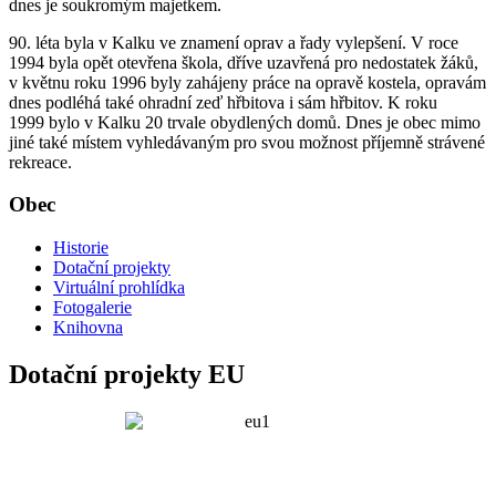
dnes je soukromým majetkem.
90. léta byla v Kalku ve znamení oprav a řady vylepšení. V roce
1994 byla opět otevřena škola, dříve uzavřená pro nedostatek žáků,
v květnu roku 1996 byly zahájeny práce na opravě kostela, opravám
dnes podléhá také ohradní zeď hřbitova i sám hřbitov. K roku
1999 bylo v Kalku 20 trvale obydlených domů. Dnes je obec mimo
jiné také místem vyhledávaným pro svou možnost příjemně strávené
rekreace.
Obec
Historie
Dotační projekty
Virtuální prohlídka
Fotogalerie
Knihovna
Dotační projekty EU