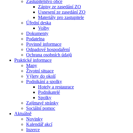
Zastupitelstvo obce
Zápisy ze zasedání ZO
Usnesení ze zasedání ZO
Materiály pro zastupitele
Úřední deska
Volby
Dokumenty
Podatelna
Povinné informace
Odpadové hospodaření
Ochrana osobních údajů
Praktické informace
Mapy
Životní situace
Výlety do okolí
Podnikání a spolky
Hotely a restaurace
Podnikatelé
Spolky
Zajímavé stránky
Sociální pomoc
Aktuálně
Novinky
Kalendář akcí
Inzerce