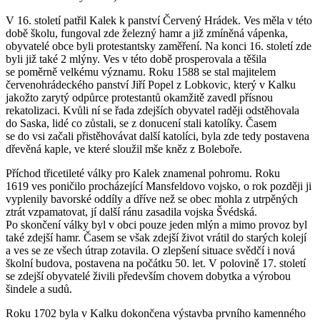
V 16. století patřil Kalek k panství Červený Hrádek. Ves měla v této
době školu, fungoval zde železný hamr a již zmíněná vápenka,
obyvatelé obce byli protestantsky zaměření. Na konci 16. století zde
byli již také 2 mlýny. Ves v této době prosperovala a těšila
se poměrně velkému významu. Roku 1588 se stal majitelem
červenohrádeckého panství Jiří Popel z Lobkovic, který v Kalku
jakožto zarytý odpůrce protestantů okamžitě zavedl přísnou
rekatolizaci. Kvůli ní se řada zdejších obyvatel raději odstěhovala
do Saska, lidé co zůstali, se z donucení stali katolíky. Časem
se do vsi začali přistěhovávat další katolíci, byla zde tedy postavena
dřevěná kaple, ve které sloužil mše kněz z Boleboře.
Příchod třicetileté války pro Kalek znamenal pohromu. Roku
1619 ves poničilo procházející Mansfeldovo vojsko, o rok později ji
vyplenily bavorské oddíly a dříve než se obec mohla z utrpěných
ztrát vzpamatovat, jí další ránu zasadila vojska Švédská.
Po skončení války byl v obci pouze jeden mlýn a mimo provoz byl
také zdejší hamr. Časem se však zdejší život vrátil do starých kolejí
a ves se ze všech útrap zotavila. O zlepšení situace svědčí i nová
školní budova, postavena na počátku 50. let. V polovině 17. století
se zdejší obyvatelé živili především chovem dobytka a výrobou
šindele a sudů.
Roku 1702 byla v Kalku dokončena výstavba prvního kamenného