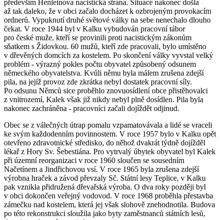
především Henleinova nacistická strana. Situace nakonec došla
až tak daleko, že v obci začalo docházet k ozbrojeným provokacím
ordnerů. Vypuknutí druhé světové války na sebe nenechalo dlouho
čekat. V roce 1944 byl v Kalku vybudován pracovní tábor
pro české muže, kteří se provinili proti nacistickým zákonům
sňatkem s Židovkou. 60 mužů, kteří zde pracovali, bylo umístěno
v dřevěných domcích za kostelem. Po skončení války vyvstal velký
problém - výrazný pokles počtu obyvatel způsobený odsunem
německého obyvatelstva. Kvůli němu byla málem zrušena zdejší
pila, na jejíž provoz zde zkrátka nebyl dostatek pracovní síly.
Po odsunu Němců sice proběhlo znovuosídlení obce přistěhovalci
z vnitrozemí, Kalek však již nikdy nebyl plně dosídlen. Pila byla
nakonec zachráněna - pracovníci začali dojíždět odjinud.
Obec se z válečných útrap pomalu vzpamatovávala a lidé se vraceli
ke svým každodenním povinnostem. V roce 1957 bylo v Kalku opět
otevřeno zdravotnické středisko, do něhož dvakrát týdně dojížděl
lékař z Hory Sv. Šebestiána. Pro vytrvalý úbytek obyvatel byl Kalek
při územní reorganizaci v roce 1960 sloučen se sousedním
Načetínem a Jindřichovou vsí. V roce 1965 byla zrušena zdejší
výrobna hraček a závod převzaly Sč. Státní lesy Teplice, v Kalku
pak vznikla přidružená dřevařská výroba. O dva roky později byl
v obci dokončen veřejný vodovod. V roce 1968 proběhla přestavba
zámečku nad kostelem, která jej však slohově znehodnotila. Budova
po této rekonstrukci sloužila jako byty zaměstnanců státních lesů,