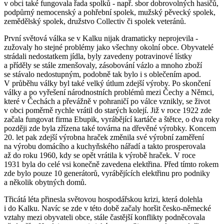
v obci také fungovala řada spolků - např. sbor dobrovolných hasičů,
podpůrný nemocenský a pohřební spolek, mužský pěvecký spolek,
zemědělský spolek, družstvo Collectiv či spolek veteránů.
První světová válka se v Kalku nijak dramaticky neprojevila -
zužovaly ho stejné problémy jako všechny okolní obce. Obyvatelé
strádali nedostatkem jídla, byly zavedeny potravinové lístky
a příděly se stále zmenšovaly, zásobování vázlo a mnoho zboží
se stávalo nedostupným, podobně tak bylo i s oblečením apod.
V průběhu války byl také velký útlum zdejší výroby. Po skončení
války a po vyřešení národnostních problémů mezi Čechy a Němci,
které v Čechách a převážně v pohraničí po válce vznikly, se život
v obci poměrně rychle vrátil do starých kolejí. Již v roce 1922 zde
začala fungovat firma Ebupik, vyrábějící kartáče a štětce, o dva roky
později zde byla zřízena také továrna na dřevěné výrobky. Koncem
20. let pak zdejší výrobna hraček změnila své výrobní zaměření
na výrobu domácího a kuchyňského nářadí a takto prosperovala
až do roku 1960, kdy se opět vrátila k výrobě hraček. V roce
1931 byla do celé vsi konečně zavedena elektřina. Před tímto rokem
zde bylo pouze 10 generátorů, vyrábějících elektřinu pro podniky
a několik obytných domů.
Třicátá léta přinesla světovou hospodářskou krizi, která dolehla
i do Kalku. Navíc se zde v této době začaly horšit česko-německé
vztahy mezi obyvateli obce, stále častější konflikty podněcovala