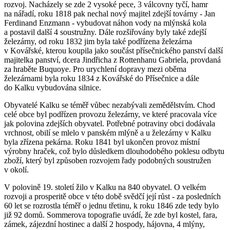
rozvoj. Nacházely se zde 2 vysoké pece, 3 válcovny tyčí, hamr
na nářadí, roku 1818 pak nechal nový majitel zdejší továrny - Jan
Ferdinand Enzmann - vybudovat náhon vody na mlýnská kola
a postavil další 4 soustružny. Dále rozšiřovány byly také zdejší
železárny, od roku 1832 jim byla také podřízena železárna
v Kovářské, kterou koupila jako součást přísečnického panství další
majitelka panství, dcera Jindřicha z Rottenhanu Gabriela, provdaná
za hraběte Buquoye. Pro urychlení dopravy mezi oběma
železárnami byla roku 1834 z Kovářské do Přísečnice a dále
do Kalku vybudována silnice.
Obyvatelé Kalku se téměř vůbec nezabývali zemědělstvím. Chod
celé obce byl podřízen provozu železárny, ve které pracovala více
jak polovina zdejších obyvatel. Potřebné potraviny obci dodávala
vrchnost, obilí se mlelo v panském mlýně a u železárny v Kalku
byla zřízena pekárna. Roku 1841 byl ukončen provoz místní
výrobny hraček, což bylo důsledkem dlouhodobého poklesu odbytu
zboží, který byl způsoben rozvojem řady podobných soustružen
v okolí.
V polovině 19. století žilo v Kalku na 840 obyvatel. O velkém
rozvoji a prosperitě obce v této době svědčí její růst - za posledních
60 let se rozrostla téměř o jednu třetinu, k roku 1846 zde tedy bylo
již 92 domů. Sommerova topografie uvádí, že zde byl kostel, fara,
zámek, zájezdní hostinec a další 2 hospody, hájovna, 4 mlýny,