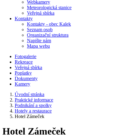
Webkamery
Meteorologická stanice
Veřejná sbírka
Kontakty
Kontakty - obec Kalek
Seznam osob
Organizační struktura
Napište nám
Mapa webu
Fotogalerie
Rekreace
Veřejná sbírka
Poplatky
Dokumenty
Kamery
Úvodní stránka
Praktické informace
Podnikání a spolky
Hotely a restaurace
Hotel Zámeček
Hotel Zámeček