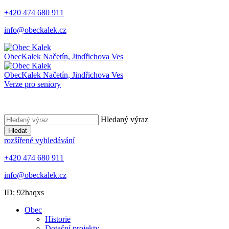
+420 474 680 911
info@obeckalek.cz
Obec
Kalek
Načetín, Jindřichova Ves
Obec
Kalek
Načetín, Jindřichova Ves
Verze pro seniory
Hledaný výraz
Hledat
rozšířené vyhledávání
+420 474 680 911
info@obeckalek.cz
ID: 92haqxs
Obec
Historie
Dotační projekty