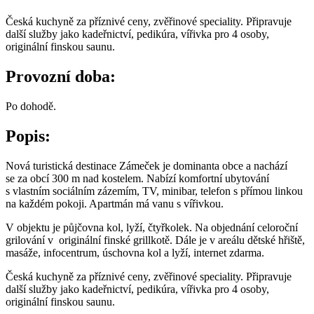
Česká kuchyně za příznivé ceny, zvěřinové speciality. Připravuje
další služby jako kadeřnictví, pedikúra, vířivka pro 4 osoby,
originální finskou saunu.
Provozní doba:
Po dohodě.
Popis
:
Nová turistická destinace Zámeček je dominanta obce a nachází
se za obcí 300 m nad kostelem. Nabízí komfortní ubytování
s vlastním sociálním zázemím, TV, minibar, telefon s přímou linkou
na každém pokoji. Apartmán má vanu s vířivkou.
V objektu je půjčovna kol, lyží, čtyřkolek. Na objednání celoroční
grilování v originální finské grillkotě. Dále je v areálu dětské hřiště,
masáže, infocentrum, úschovna kol a lyží, internet zdarma.
Česká kuchyně za příznivé ceny, zvěřinové speciality. Připravuje
další služby jako kadeřnictví, pedikúra, vířivka pro 4 osoby,
originální finskou saunu.