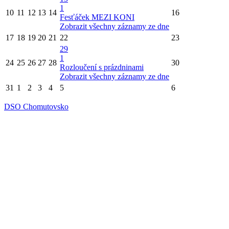
1
10
11
12
13
14
16
Fesťáček MEZI KONI
Zobrazit všechny záznamy ze dne
17
18
19
20
21
22
23
29
1
24
25
26
27
28
30
Rozloučení s prázdninami
Zobrazit všechny záznamy ze dne
31
1
2
3
4
5
6
DSO Chomutovsko