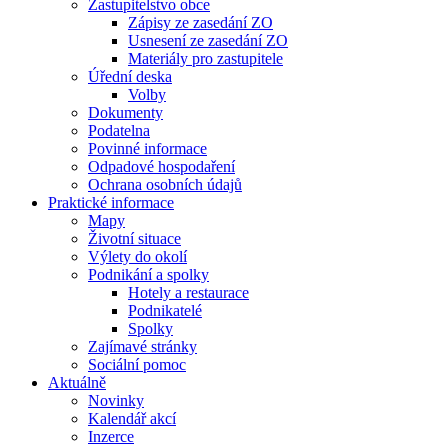
Zastupitelstvo obce
Zápisy ze zasedání ZO
Usnesení ze zasedání ZO
Materiály pro zastupitele
Úřední deska
Volby
Dokumenty
Podatelna
Povinné informace
Odpadové hospodaření
Ochrana osobních údajů
Praktické informace
Mapy
Životní situace
Výlety do okolí
Podnikání a spolky
Hotely a restaurace
Podnikatelé
Spolky
Zajímavé stránky
Sociální pomoc
Aktuálně
Novinky
Kalendář akcí
Inzerce