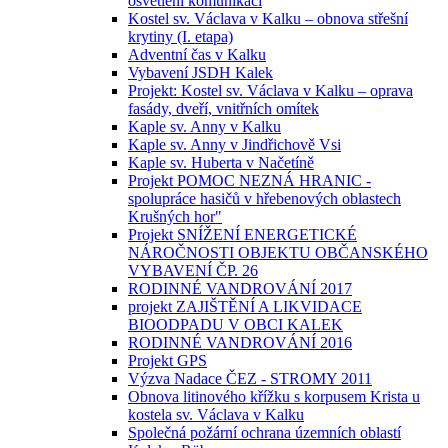
osvětlení komunikací
Kostel sv. Václava v Kalku – obnova střešní
krytiny (I. etapa)
Adventní čas v Kalku
Vybavení JSDH Kalek
Projekt: Kostel sv. Václava v Kalku – oprava
fasády, dveří, vnitřních omítek
Kaple sv. Anny v Kalku
Kaple sv. Anny v Jindřichově Vsi
Kaple sv. Huberta v Načetíně
Projekt POMOC NEZNÁ HRANIC -
spolupráce hasičů v hřebenových oblastech
Krušných hor"
Projekt SNÍŽENÍ ENERGETICKÉ
NÁROČNOSTI OBJEKTU OBČANSKÉHO
VYBAVENÍ ČP. 26
RODINNÉ VANDROVÁNÍ 2017
projekt ZAJIŠTĚNÍ A LIKVIDACE
BIOODPADU V OBCI KALEK
RODINNÉ VANDROVÁNÍ 2016
Projekt GPS
Výzva Nadace ČEZ - STROMY 2011
Obnova litinového křížku s korpusem Krista u
kostela sv. Václava v Kalku
Společná požární ochrana územních oblastí