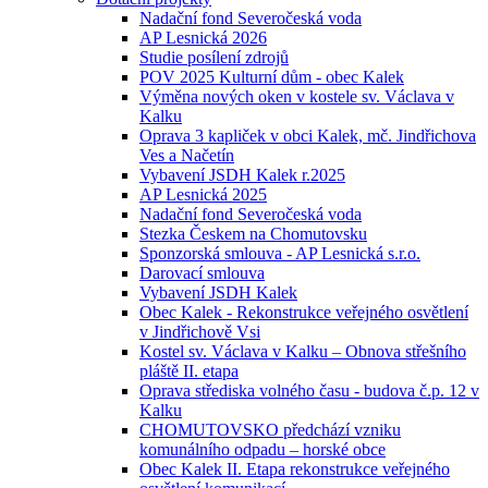
Nadační fond Severočeská voda
AP Lesnická 2026
Studie posílení zdrojů
POV 2025 Kulturní dům - obec Kalek
Výměna nových oken v kostele sv. Václava v
Kalku
Oprava 3 kapliček v obci Kalek, mč. Jindřichova
Ves a Načetín
Vybavení JSDH Kalek r.2025
AP Lesnická 2025
Nadační fond Severočeská voda
Stezka Českem na Chomutovsku
Sponzorská smlouva - AP Lesnická s.r.o.
Darovací smlouva
Vybavení JSDH Kalek
Obec Kalek - Rekonstrukce veřejného osvětlení
v Jindřichově Vsi
Kostel sv. Václava v Kalku – Obnova střešního
pláště II. etapa
Oprava střediska volného času - budova č.p. 12 v
Kalku
CHOMUTOVSKO předchází vzniku
komunálního odpadu – horské obce
Obec Kalek II. Etapa rekonstrukce veřejného