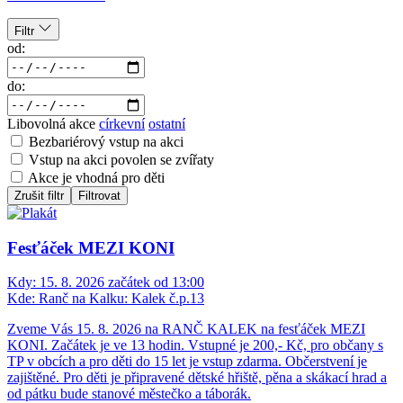
Filtr
od:
do:
Libovolná akce
církevní
ostatní
Bezbariérový vstup na akci
Vstup na akci povolen se zvířaty
Akce je vhodná pro děti
Zrušit filtr
Filtrovat
Fesťáček MEZI KONI
Kdy:
15. 8. 2026 začátek od 13:00
Kde:
Ranč na Kalku: Kalek č.p.13
Zveme Vás 15. 8. 2026 na RANČ KALEK na fesťáček MEZI
KONI. Začátek je ve 13 hodin. Vstupné je 200,- Kč, pro občany s
TP v obcích a pro děti do 15 let je vstup zdarma. Občerstvení je
zajištěné. Pro děti je připravené dětské hřiště, pěna a skákací hrad a
od pátku bude stanové městečko a táborák.