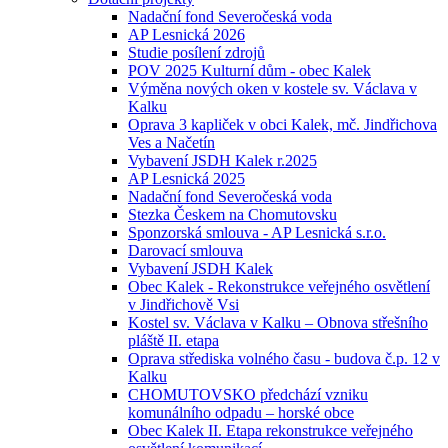
Nadační fond Severočeská voda
AP Lesnická 2026
Studie posílení zdrojů
POV 2025 Kulturní dům - obec Kalek
Výměna nových oken v kostele sv. Václava v
Kalku
Oprava 3 kapliček v obci Kalek, mč. Jindřichova
Ves a Načetín
Vybavení JSDH Kalek r.2025
AP Lesnická 2025
Nadační fond Severočeská voda
Stezka Českem na Chomutovsku
Sponzorská smlouva - AP Lesnická s.r.o.
Darovací smlouva
Vybavení JSDH Kalek
Obec Kalek - Rekonstrukce veřejného osvětlení
v Jindřichově Vsi
Kostel sv. Václava v Kalku – Obnova střešního
pláště II. etapa
Oprava střediska volného času - budova č.p. 12 v
Kalku
CHOMUTOVSKO předchází vzniku
komunálního odpadu – horské obce
Obec Kalek II. Etapa rekonstrukce veřejného