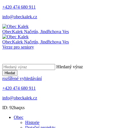
+420 474 680 911
info@obeckalek.cz
Obec
Kalek
Načetín, Jindřichova Ves
Obec
Kalek
Načetín, Jindřichova Ves
Verze pro seniory
Hledaný výraz
Hledat
rozšířené vyhledávání
+420 474 680 911
info@obeckalek.cz
ID: 92haqxs
Obec
Historie
Dotační projekty