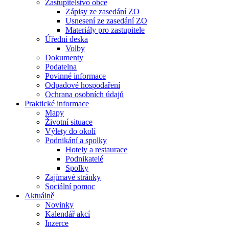
Zastupitelstvo obce
Zápisy ze zasedání ZO
Usnesení ze zasedání ZO
Materiály pro zastupitele
Úřední deska
Volby
Dokumenty
Podatelna
Povinné informace
Odpadové hospodaření
Ochrana osobních údajů
Praktické informace
Mapy
Životní situace
Výlety do okolí
Podnikání a spolky
Hotely a restaurace
Podnikatelé
Spolky
Zajímavé stránky
Sociální pomoc
Aktuálně
Novinky
Kalendář akcí
Inzerce