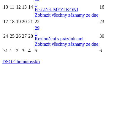
1
10
11
12
13
14
16
Fesťáček MEZI KONI
Zobrazit všechny záznamy ze dne
17
18
19
20
21
22
23
29
1
24
25
26
27
28
30
Rozloučení s prázdninami
Zobrazit všechny záznamy ze dne
31
1
2
3
4
5
6
DSO Chomutovsko