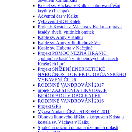
osvětlení komunikací
Kostel sv. Václava v Kalku – obnova střešní
krytiny (I. etapa)
Adventní čas v Kalku
Vybavení JSDH Kalek
Projekt: Kostel sv. Václava v Kalku – oprava
fasády, dveří, vnitřních omítek
Kaple sv. Anny v Kalku
Kaple sv. Anny v Jindřichově Vsi
Kaple sv. Huberta v Načetíně
Projekt POMOC NEZNÁ HRANIC -
spolupráce hasičů v hřebenových oblastech
Krušných hor"
Projekt SNÍŽENÍ ENERGETICKÉ
NÁROČNOSTI OBJEKTU OBČANSKÉHO
VYBAVENÍ ČP. 26
RODINNÉ VANDROVÁNÍ 2017
projekt ZAJIŠTĚNÍ A LIKVIDACE
BIOODPADU V OBCI KALEK
RODINNÉ VANDROVÁNÍ 2016
Projekt GPS
Výzva Nadace ČEZ - STROMY 2011
Obnova litinového křížku s korpusem Krista u
kostela sv. Václava v Kalku
Společná požární ochrana územních oblastí