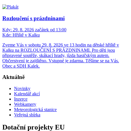
Rozloučení s prázdninami
Kdy:
29. 8. 2026 začátek od 13:00
Kde:
Hřiště v Kalku
Zveme Vás v sobotu 29. 8. 2026 ve 13 hodin na dětské hřiště v
Kalku na ROZLOUČENÍ S PRÁZDNINAMI. Pro děti jsou
připravené soutěže, skákací hrady, jízda hasičským autem.
Občerstvení je zajištěno. Vstupné je zdarma. Těšíme se na Vás.
Obec a SDH Kalek.
Aktuálně
Novinky
Kalendář akcí
Inzerce
Webkamery
Meteorologická stanice
Veřejná sbírka
Dotační projekty EU