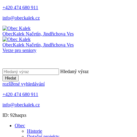
+420 474 680 911
info@obeckalek.cz
Obec
Kalek
Načetín, Jindřichova Ves
Obec
Kalek
Načetín, Jindřichova Ves
Verze pro seniory
Hledaný výraz
Hledat
rozšířené vyhledávání
+420 474 680 911
info@obeckalek.cz
ID: 92haqxs
Obec
Historie
Dotační projekty