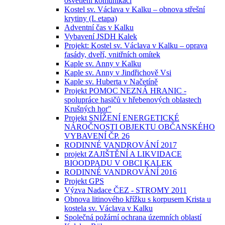
osvětlení komunikací
Kostel sv. Václava v Kalku – obnova střešní
krytiny (I. etapa)
Adventní čas v Kalku
Vybavení JSDH Kalek
Projekt: Kostel sv. Václava v Kalku – oprava
fasády, dveří, vnitřních omítek
Kaple sv. Anny v Kalku
Kaple sv. Anny v Jindřichově Vsi
Kaple sv. Huberta v Načetíně
Projekt POMOC NEZNÁ HRANIC -
spolupráce hasičů v hřebenových oblastech
Krušných hor"
Projekt SNÍŽENÍ ENERGETICKÉ
NÁROČNOSTI OBJEKTU OBČANSKÉHO
VYBAVENÍ ČP. 26
RODINNÉ VANDROVÁNÍ 2017
projekt ZAJIŠTĚNÍ A LIKVIDACE
BIOODPADU V OBCI KALEK
RODINNÉ VANDROVÁNÍ 2016
Projekt GPS
Výzva Nadace ČEZ - STROMY 2011
Obnova litinového křížku s korpusem Krista u
kostela sv. Václava v Kalku
Společná požární ochrana územních oblastí