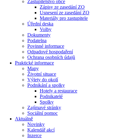
Zastupitelstvo obce
Zápisy ze zasedání ZO
Usnesení ze zasedání ZO
Materiály pro zastupitele
Úřední deska
Volby
Dokumenty
Podatelna
Povinné informace
Odpadové hospodaření
Ochrana osobních údajů
Praktické informace
Mapy
Životní situace
Výlety do okolí
Podnikání a spolky
Hotely a restaurace
Podnikatelé
Spolky
Zajímavé stránky
Sociální pomoc
Aktuálně
Novinky
Kalendář akcí
Inzerce