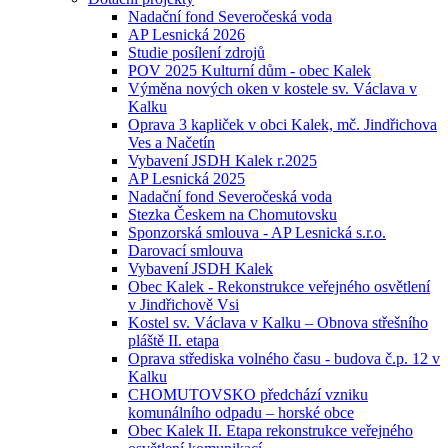
Nadační fond Severočeská voda
AP Lesnická 2026
Studie posílení zdrojů
POV 2025 Kulturní dům - obec Kalek
Výměna nových oken v kostele sv. Václava v
Kalku
Oprava 3 kapliček v obci Kalek, mč. Jindřichova
Ves a Načetín
Vybavení JSDH Kalek r.2025
AP Lesnická 2025
Nadační fond Severočeská voda
Stezka Českem na Chomutovsku
Sponzorská smlouva - AP Lesnická s.r.o.
Darovací smlouva
Vybavení JSDH Kalek
Obec Kalek - Rekonstrukce veřejného osvětlení
v Jindřichově Vsi
Kostel sv. Václava v Kalku – Obnova střešního
pláště II. etapa
Oprava střediska volného času - budova č.p. 12 v
Kalku
CHOMUTOVSKO předchází vzniku
komunálního odpadu – horské obce
Obec Kalek II. Etapa rekonstrukce veřejného