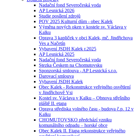
Nadační fond Severočeská voda
AP Lesnická 2026
Studie posílení zdrojů
POV 2025 Kulturní dům - obec Kalek
Výměna nových oken v kostele sv. Václava v
Kalku
Oprava 3 kapliček v obci Kalek, mč. Jindřichova
Ves a Načetín
Vybavení JSDH Kalek r.2025
AP Lesnická 2025
Nadační fond Severočeská voda
Stezka Českem na Chomutovsku
Sponzorská smlouva - AP Lesnická s.r.o.
Darovací smlouva
Vybavení JSDH Kalek
Obec Kalek - Rekonstrukce veřejného osvětlení
v Jindřichově Vsi
Kostel sv. Václava v Kalku – Obnova střešního
pláště II. etapa
Oprava střediska volného času - budova č.p. 12 v
Kalku
CHOMUTOVSKO předchází vzniku
komunálního odpadu – horské obce
Obec Kalek II. Etapa rekonstrukce veřejného