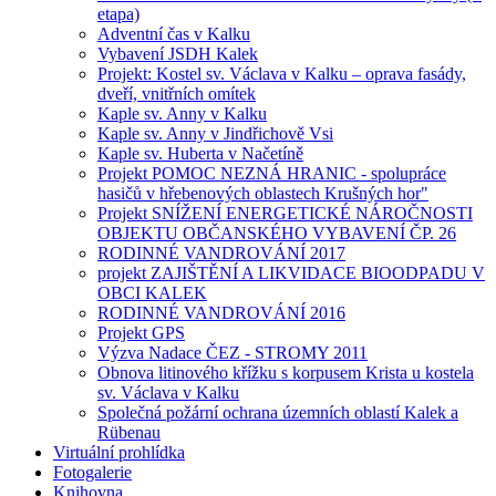
etapa)
Adventní čas v Kalku
Vybavení JSDH Kalek
Projekt: Kostel sv. Václava v Kalku – oprava fasády,
dveří, vnitřních omítek
Kaple sv. Anny v Kalku
Kaple sv. Anny v Jindřichově Vsi
Kaple sv. Huberta v Načetíně
Projekt POMOC NEZNÁ HRANIC - spolupráce
hasičů v hřebenových oblastech Krušných hor"
Projekt SNÍŽENÍ ENERGETICKÉ NÁROČNOSTI
OBJEKTU OBČANSKÉHO VYBAVENÍ ČP. 26
RODINNÉ VANDROVÁNÍ 2017
projekt ZAJIŠTĚNÍ A LIKVIDACE BIOODPADU V
OBCI KALEK
RODINNÉ VANDROVÁNÍ 2016
Projekt GPS
Výzva Nadace ČEZ - STROMY 2011
Obnova litinového křížku s korpusem Krista u kostela
sv. Václava v Kalku
Společná požární ochrana územních oblastí Kalek a
Rübenau
Virtuální prohlídka
Fotogalerie
Knihovna