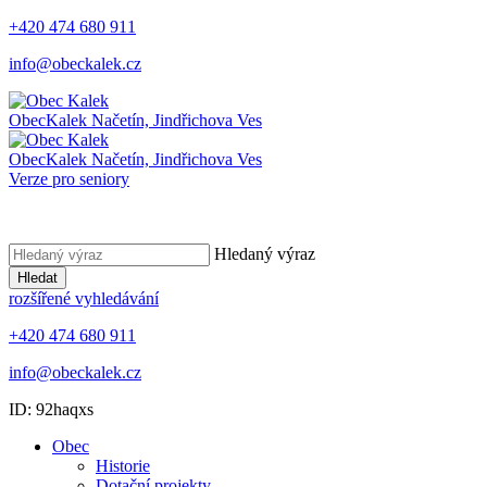
+420 474 680 911
info@obeckalek.cz
Obec
Kalek
Načetín, Jindřichova Ves
Obec
Kalek
Načetín, Jindřichova Ves
Verze pro seniory
Hledaný výraz
Hledat
rozšířené vyhledávání
+420 474 680 911
info@obeckalek.cz
ID: 92haqxs
Obec
Historie
Dotační projekty