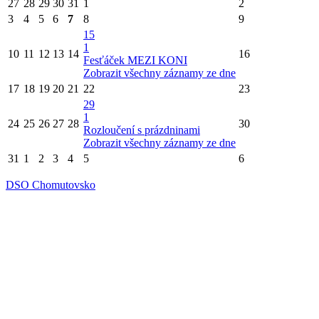
27
28
29
30
31
1
2
3
4
5
6
7
8
9
15
1
10
11
12
13
14
16
Fesťáček MEZI KONI
Zobrazit všechny záznamy ze dne
17
18
19
20
21
22
23
29
1
24
25
26
27
28
30
Rozloučení s prázdninami
Zobrazit všechny záznamy ze dne
31
1
2
3
4
5
6
DSO Chomutovsko