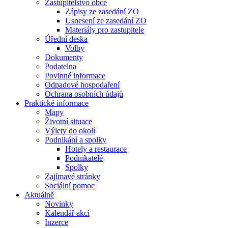
Zastupitelstvo obce
Zápisy ze zasedání ZO
Usnesení ze zasedání ZO
Materiály pro zastupitele
Úřední deska
Volby
Dokumenty
Podatelna
Povinné informace
Odpadové hospodaření
Ochrana osobních údajů
Praktické informace
Mapy
Životní situace
Výlety do okolí
Podnikání a spolky
Hotely a restaurace
Podnikatelé
Spolky
Zajímavé stránky
Sociální pomoc
Aktuálně
Novinky
Kalendář akcí
Inzerce