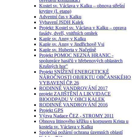
osvětlení komunikací
Kostel sv. Václava v Kalku – obnova střešní
krytiny (I. etapa)
Adventní čas v Kalku
Vybavení JSDH Kalek
Projekt: Kostel sv. Václava v Kalku – oprava
fasády, dveří, vnitřních omítek
Kaple sv. Anny v Kalku
Kaple sv. Anny v Jindřichově Vsi
Kaple sv. Huberta v Načetíně
Projekt POMOC NEZNÁ HRANIC -
spolupráce hasičů v hřebenových oblastech
Krušných hor"
Projekt SNÍŽENÍ ENERGETICKÉ
NÁROČNOSTI OBJEKTU OBČANSKÉHO
VYBAVENÍ ČP. 26
RODINNÉ VANDROVÁNÍ 2017
projekt ZAJIŠTĚNÍ A LIKVIDACE
BIOODPADU V OBCI KALEK
RODINNÉ VANDROVÁNÍ 2016
Projekt GPS
Výzva Nadace ČEZ - STROMY 2011
Obnova litinového křížku s korpusem Krista u
kostela sv. Václava v Kalku
Společná požární ochrana územních oblastí