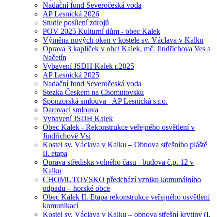
Nadační fond Severočeská voda
AP Lesnická 2026
Studie posílení zdrojů
POV 2025 Kulturní dům - obec Kalek
Výměna nových oken v kostele sv. Václava v Kalku
Oprava 3 kapliček v obci Kalek, mč. Jindřichova Ves a
Načetín
Vybavení JSDH Kalek r.2025
AP Lesnická 2025
Nadační fond Severočeská voda
Stezka Českem na Chomutovsku
Sponzorská smlouva - AP Lesnická s.r.o.
Darovací smlouva
Vybavení JSDH Kalek
Obec Kalek - Rekonstrukce veřejného osvětlení v
Jindřichově Vsi
Kostel sv. Václava v Kalku – Obnova střešního pláště
II. etapa
Oprava střediska volného času - budova č.p. 12 v
Kalku
CHOMUTOVSKO předchází vzniku komunálního
odpadu – horské obce
Obec Kalek II. Etapa rekonstrukce veřejného osvětlení
komunikací
Kostel sv. Václava v Kalku – obnova střešní krytiny (I.