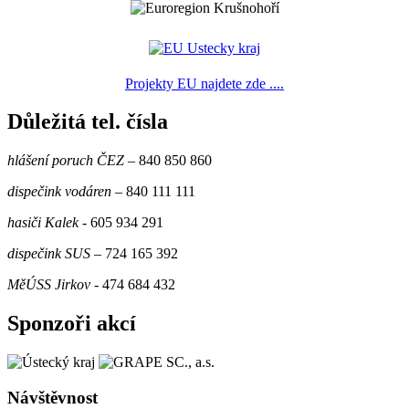
Projekty EU najdete zde ....
Důležitá tel. čísla
hlášení poruch ČEZ
– 840 850 860
dispečink vodáren
– 840 111 111
hasiči Kalek
- 605 934 291
dispečink SUS
– 724 165 392
MěÚSS Jirkov
- 474 684 432
Sponzoři akcí
Návštěvnost