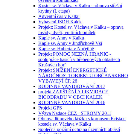
osvětlení komunikací
Kostel sv. Václava v Kalku – obnova střešní
krytiny (I. etapa)
Adventní čas v Kalku
Vybavení JSDH Kalek
Projekt: Kostel sv. Václava v Kalku – oprava
fasády, dveří, vnitřních omítek
Kaple sv. Anny v Kalku
Kaple sv. Anny v Jindřichově Vsi
Kaple sv. Huberta v Načetíně
Projekt POMOC NEZNÁ HRANIC -
spolupráce hasičů v hřebenových oblastech
Krušných hor"
Projekt SNÍŽENÍ ENERGETICKÉ
NÁROČNOSTI OBJEKTU OBČANSKÉHO
VYBAVENÍ ČP. 26
RODINNÉ VANDROVÁNÍ 2017
projekt ZAJIŠTĚNÍ A LIKVIDACE
BIOODPADU V OBCI KALEK
RODINNÉ VANDROVÁNÍ 2016
Projekt GPS
Výzva Nadace ČEZ - STROMY 2011
Obnova litinového křížku s korpusem Krista u
kostela sv. Václava v Kalku
Společná požární ochrana územních oblastí