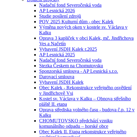
Nadační fond Severočeská voda
AP Lesnická 2026
Studie posílení zdrojů
POV 2025 Kulturní dům - obec Kalek
Výměna nových oken v kostele sv. Václava v
Kalku
Oprava 3 kapliček v obci Kalek, mč. Jindřichova
Ves a Načetín
Vybavení JSDH Kalek r.2025
AP Lesnická 2025
Nadační fond Severočeská voda
Stezka Českem na Chomutovsku
Sponzorská smlouva - AP Lesnická s.r.o.
Darovací smlouva
Vybavení JSDH Kalek
Obec Kalek - Rekonstrukce veřejného osvětlení
v Jindřichově Vsi
Kostel sv. Václava v Kalku – Obnova střešního
pláště II. etapa
Oprava střediska volného času - budova č.p. 12 v
Kalku
CHOMUTOVSKO předchází vzniku
komunálního odpadu – horské obce
Obec Kalek II. Etapa rekonstrukce veřejného