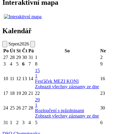
Interaktivní mapa
Kalendář
Srpen
2026
Po
Út
St
Čt
Pá
So
Ne
27
28
29
30
31
1
2
3
4
5
6
7
8
9
15
1
10
11
12
13
14
16
Fesťáček MEZI KONI
Zobrazit všechny záznamy ze dne
17
18
19
20
21
22
23
29
1
24
25
26
27
28
30
Rozloučení s prázdninami
Zobrazit všechny záznamy ze dne
31
1
2
3
4
5
6
DSO Chomutovsko