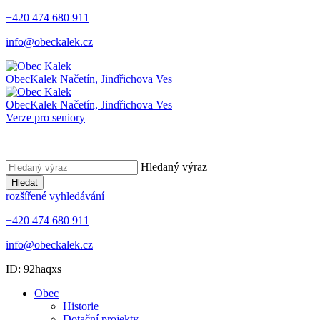
+420 474 680 911
info@obeckalek.cz
Obec
Kalek
Načetín, Jindřichova Ves
Obec
Kalek
Načetín, Jindřichova Ves
Verze pro seniory
Hledaný výraz
Hledat
rozšířené vyhledávání
+420 474 680 911
info@obeckalek.cz
ID: 92haqxs
Obec
Historie
Dotační projekty