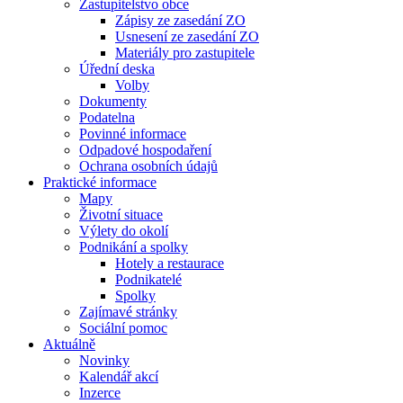
Zastupitelstvo obce
Zápisy ze zasedání ZO
Usnesení ze zasedání ZO
Materiály pro zastupitele
Úřední deska
Volby
Dokumenty
Podatelna
Povinné informace
Odpadové hospodaření
Ochrana osobních údajů
Praktické informace
Mapy
Životní situace
Výlety do okolí
Podnikání a spolky
Hotely a restaurace
Podnikatelé
Spolky
Zajímavé stránky
Sociální pomoc
Aktuálně
Novinky
Kalendář akcí
Inzerce