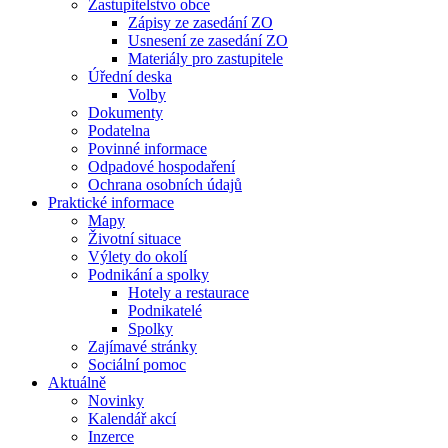
Zastupitelstvo obce
Zápisy ze zasedání ZO
Usnesení ze zasedání ZO
Materiály pro zastupitele
Úřední deska
Volby
Dokumenty
Podatelna
Povinné informace
Odpadové hospodaření
Ochrana osobních údajů
Praktické informace
Mapy
Životní situace
Výlety do okolí
Podnikání a spolky
Hotely a restaurace
Podnikatelé
Spolky
Zajímavé stránky
Sociální pomoc
Aktuálně
Novinky
Kalendář akcí
Inzerce