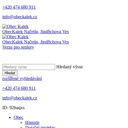
+420 474 680 911
info@obeckalek.cz
Obec
Kalek
Načetín, Jindřichova Ves
Obec
Kalek
Načetín, Jindřichova Ves
Verze pro seniory
Hledaný výraz
Hledat
rozšířené vyhledávání
+420 474 680 911
info@obeckalek.cz
ID: 92haqxs
Obec
Historie
Dotační projekty