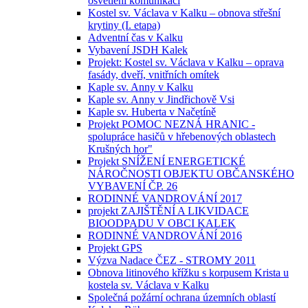
osvětlení komunikací
Kostel sv. Václava v Kalku – obnova střešní
krytiny (I. etapa)
Adventní čas v Kalku
Vybavení JSDH Kalek
Projekt: Kostel sv. Václava v Kalku – oprava
fasády, dveří, vnitřních omítek
Kaple sv. Anny v Kalku
Kaple sv. Anny v Jindřichově Vsi
Kaple sv. Huberta v Načetíně
Projekt POMOC NEZNÁ HRANIC -
spolupráce hasičů v hřebenových oblastech
Krušných hor"
Projekt SNÍŽENÍ ENERGETICKÉ
NÁROČNOSTI OBJEKTU OBČANSKÉHO
VYBAVENÍ ČP. 26
RODINNÉ VANDROVÁNÍ 2017
projekt ZAJIŠTĚNÍ A LIKVIDACE
BIOODPADU V OBCI KALEK
RODINNÉ VANDROVÁNÍ 2016
Projekt GPS
Výzva Nadace ČEZ - STROMY 2011
Obnova litinového křížku s korpusem Krista u
kostela sv. Václava v Kalku
Společná požární ochrana územních oblastí