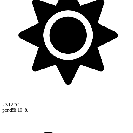
27/12 °C
pondělí
10. 8.