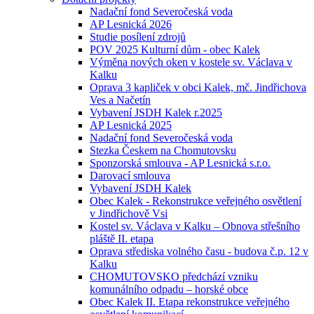
Nadační fond Severočeská voda
AP Lesnická 2026
Studie posílení zdrojů
POV 2025 Kulturní dům - obec Kalek
Výměna nových oken v kostele sv. Václava v
Kalku
Oprava 3 kapliček v obci Kalek, mč. Jindřichova
Ves a Načetín
Vybavení JSDH Kalek r.2025
AP Lesnická 2025
Nadační fond Severočeská voda
Stezka Českem na Chomutovsku
Sponzorská smlouva - AP Lesnická s.r.o.
Darovací smlouva
Vybavení JSDH Kalek
Obec Kalek - Rekonstrukce veřejného osvětlení
v Jindřichově Vsi
Kostel sv. Václava v Kalku – Obnova střešního
pláště II. etapa
Oprava střediska volného času - budova č.p. 12 v
Kalku
CHOMUTOVSKO předchází vzniku
komunálního odpadu – horské obce
Obec Kalek II. Etapa rekonstrukce veřejného