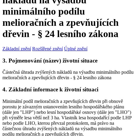
nákladů na výsadbu
minimálního podílu
melioračních a zpevňujících
dřevin - § 24 lesního zákona
Základní znění
Rozšířené znění
Úplné znění
3. Pojmenování (název) životní situace
Částečná úhrada zvýšených nákladů na výsadbu minimálního podílu
melioračních a zpevňujících dřevin - § 24 lesního zákona
4. Základní informace k životní situaci
Minimální podíl melioračních a zpevňujících dřevin při obnově
porostu je závazným ustanovením lesního hospodářského plánu
(dále jen "LHP") nebo lesní hospodářské osnovy (dále jen "LHO")
při výměře lesa větší než 3 ha. Vlastník lesa hospodařící podle LHP
nebo podle LHO, kterou převzal protokolem, má právo na
částečnou úhradu zvýšených nákladů na výsadbu minimálního
podílu melioračních a zpevňujících dřevin.