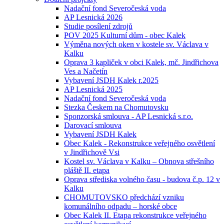
Nadační fond Severočeská voda
AP Lesnická 2026
Studie posílení zdrojů
POV 2025 Kulturní dům - obec Kalek
Výměna nových oken v kostele sv. Václava v
Kalku
Oprava 3 kapliček v obci Kalek, mč. Jindřichova
Ves a Načetín
Vybavení JSDH Kalek r.2025
AP Lesnická 2025
Nadační fond Severočeská voda
Stezka Českem na Chomutovsku
Sponzorská smlouva - AP Lesnická s.r.o.
Darovací smlouva
Vybavení JSDH Kalek
Obec Kalek - Rekonstrukce veřejného osvětlení
v Jindřichově Vsi
Kostel sv. Václava v Kalku – Obnova střešního
pláště II. etapa
Oprava střediska volného času - budova č.p. 12 v
Kalku
CHOMUTOVSKO předchází vzniku
komunálního odpadu – horské obce
Obec Kalek II. Etapa rekonstrukce veřejného