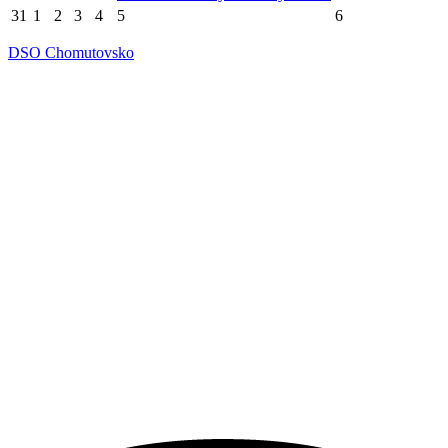
31
1
2
3
4
5
6
DSO Chomutovsko