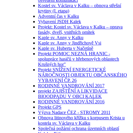
osvětlení komunikací
Kostel sv. Václava v Kalku – obnova střešní
krytiny (I. etapa)
Adventní čas v Kalku
Vybavení JSDH Kalek
Projekt: Kostel sv. Václava v Kalku – oprava
fasády, dveří, vnitřních omítek
Kaple sv. Anny v Kalku
Kaple sv. Anny v Jindřichově Vsi
Kaple sv. Huberta v Načetíně
Projekt POMOC NEZNÁ HRANIC -
spolupráce hasičů v hřebenových oblastech
Krušných hor"
Projekt SNÍŽENÍ ENERGETICKÉ
NÁROČNOSTI OBJEKTU OBČANSKÉHO
VYBAVENÍ ČP. 26
RODINNÉ VANDROVÁNÍ 2017
projekt ZAJIŠTĚNÍ A LIKVIDACE
BIOODPADU V OBCI KALEK
RODINNÉ VANDROVÁNÍ 2016
Projekt GPS
Výzva Nadace ČEZ - STROMY 2011
Obnova litinového křížku s korpusem Krista u
kostela sv. Václava v Kalku
Společná požární ochrana územních oblastí