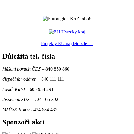
Projekty EU najdete zde ....
Důležitá tel. čísla
hlášení poruch ČEZ
– 840 850 860
dispečink vodáren
– 840 111 111
hasiči Kalek
- 605 934 291
dispečink SUS
– 724 165 392
MěÚSS Jirkov
- 474 684 432
Sponzoři akcí