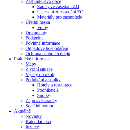
Zastupitelstvo obce
Zápisy ze zasedání ZO
Usnesení ze zasedání ZO
Materiály pro zastupitele
Úřední deska
Volby
Dokumenty
Podatelna
Povinné informace
Odpadové hospodaření
Ochrana osobních údajů
Praktické informace
Mapy
Životní situace
Výlety do okolí
Podnikání a spolky
Hotely a restaurace
Podnikatelé
Spolky
Zajímavé stránky
Sociální pomoc
Aktuálně
Novinky
Kalendář akcí
Inzerce