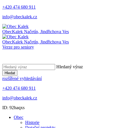
+420 474 680 911
info@obeckalek.cz
Obec
Kalek
Načetín, Jindřichova Ves
Obec
Kalek
Načetín, Jindřichova Ves
Verze pro seniory
Hledaný výraz
Hledat
rozšířené vyhledávání
+420 474 680 911
info@obeckalek.cz
ID: 92haqxs
Obec
Historie
Dotační projekty