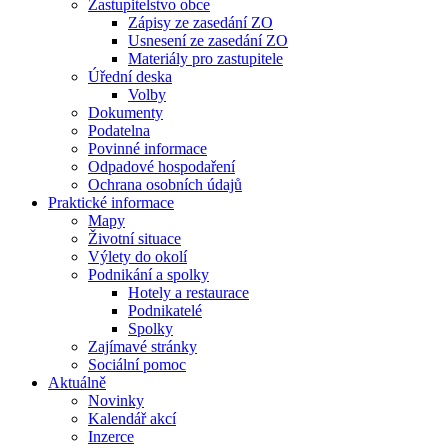
Zastupitelstvo obce
Zápisy ze zasedání ZO
Usnesení ze zasedání ZO
Materiály pro zastupitele
Úřední deska
Volby
Dokumenty
Podatelna
Povinné informace
Odpadové hospodaření
Ochrana osobních údajů
Praktické informace
Mapy
Životní situace
Výlety do okolí
Podnikání a spolky
Hotely a restaurace
Podnikatelé
Spolky
Zajímavé stránky
Sociální pomoc
Aktuálně
Novinky
Kalendář akcí
Inzerce