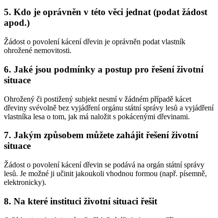
5. Kdo je oprávněn v této věci jednat (podat žádost
apod.)
Žádost o povolení kácení dřevin je oprávněn podat vlastník
ohrožené nemovitosti.
6. Jaké jsou podmínky a postup pro řešení životní
situace
Ohrožený či postižený subjekt nesmí v žádném případě kácet
dřeviny svévolně bez vyjádření orgánu státní správy lesů a vyjádření
vlastníka lesa o tom, jak má naložit s pokácenými dřevinami.
7. Jakým způsobem můžete zahájit řešení životní
situace
Žádost o povolení kácení dřevin se podává na orgán státní správy
lesů. Je možné ji učinit jakoukoli vhodnou formou (např. písemně,
elektronicky).
8. Na které instituci životní situaci řešit