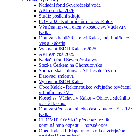
Nadační fond Severočeská voda
AP Lesnická 2026
Studie posílení zdrojů
POV 2025 Kulturní dům - obec Kalek
Výměna nových oken v kostele sv. Václava v
Kalku
Oprava 3 kapliček v obci Kalek, mč. Jindřichova
Ves a Načetín
Vybavení JSDH Kalek r.2025
AP Lesnická 2025
Nadační fond Severočeská voda
Stezka Českem na Chomutovsku
Sponzorská smlouva - AP Lesnická s.r.o.
Darovací smlouva
Vybavení JSDH Kalek
Obec Kalek - Rekonstrukce veřejného osvětlení
v Jindřichově Vsi
Kostel sv. Václava v Kalku – Obnova střešního
pláště II. etapa
Oprava střediska volného času - budova č.p. 12 v
Kalku
CHOMUTOVSKO předchází vzniku
komunálního odpadu – horské obce
Obec Kalek II. Etapa rekonstrukce veřejného