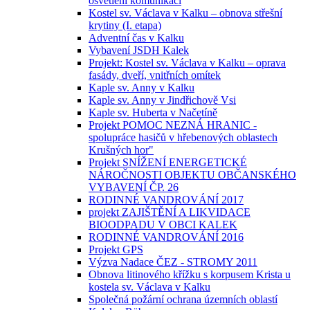
osvětlení komunikací
Kostel sv. Václava v Kalku – obnova střešní
krytiny (I. etapa)
Adventní čas v Kalku
Vybavení JSDH Kalek
Projekt: Kostel sv. Václava v Kalku – oprava
fasády, dveří, vnitřních omítek
Kaple sv. Anny v Kalku
Kaple sv. Anny v Jindřichově Vsi
Kaple sv. Huberta v Načetíně
Projekt POMOC NEZNÁ HRANIC -
spolupráce hasičů v hřebenových oblastech
Krušných hor"
Projekt SNÍŽENÍ ENERGETICKÉ
NÁROČNOSTI OBJEKTU OBČANSKÉHO
VYBAVENÍ ČP. 26
RODINNÉ VANDROVÁNÍ 2017
projekt ZAJIŠTĚNÍ A LIKVIDACE
BIOODPADU V OBCI KALEK
RODINNÉ VANDROVÁNÍ 2016
Projekt GPS
Výzva Nadace ČEZ - STROMY 2011
Obnova litinového křížku s korpusem Krista u
kostela sv. Václava v Kalku
Společná požární ochrana územních oblastí