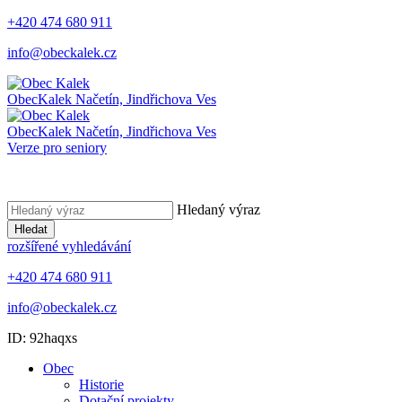
+420 474 680 911
info@obeckalek.cz
Obec
Kalek
Načetín, Jindřichova Ves
Obec
Kalek
Načetín, Jindřichova Ves
Verze pro seniory
Hledaný výraz
Hledat
rozšířené vyhledávání
+420 474 680 911
info@obeckalek.cz
ID: 92haqxs
Obec
Historie
Dotační projekty