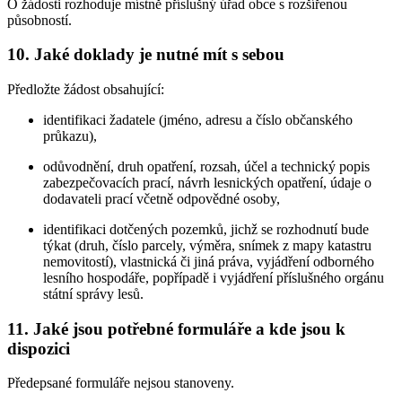
O žádosti rozhoduje místně příslušný úřad obce s rozšířenou
působností.
10. Jaké doklady je nutné mít s sebou
Předložte žádost obsahující:
identifikaci žadatele (jméno, adresu a číslo občanského
průkazu),
odůvodnění, druh opatření, rozsah, účel a technický popis
zabezpečovacích prací, návrh lesnických opatření, údaje o
dodavateli prací včetně odpovědné osoby,
identifikaci dotčených pozemků, jichž se rozhodnutí bude
týkat (druh, číslo parcely, výměra, snímek z mapy katastru
nemovitostí), vlastnická či jiná práva, vyjádření odborného
lesního hospodáře, popřípadě i vyjádření příslušného orgánu
státní správy lesů.
11. Jaké jsou potřebné formuláře a kde jsou k
dispozici
Předepsané formuláře nejsou stanoveny.