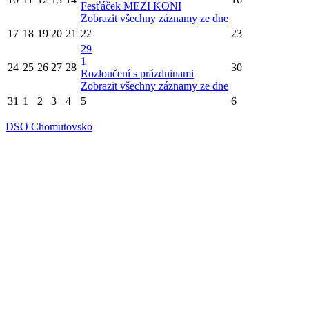
Fesťáček MEZI KONI
Zobrazit všechny záznamy ze dne
17
18
19
20
21
22
23
29
1
24
25
26
27
28
30
Rozloučení s prázdninami
Zobrazit všechny záznamy ze dne
31
1
2
3
4
5
6
DSO Chomutovsko