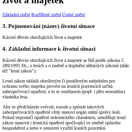
život a majetek
Základní znění
Rozšířené znění
Úplné znění
3. Pojmenování (název) životní situace
Kácení dřevin ohrožujících život a majetek
4. Základní informace k životní situaci
Kácení dřevin ohrožujících život a majetek se řídí podle zákona č.
289/1995 Sb., o lesích a o změně a doplnění některých zákonů (dále
též "lesní zákon").
Lesní zákon ukládá ohroženým či postiženým subjektům pro
ochranu svého majetku provést na lesních pozemcích určitá
zabezpečovací opatření, a to se souhlasem (popř. i přes nesouhlas)
vlastníka lesa.
Aby se předcházelo svévoli, rozsah a způsob takových
zabezpečovacích opatření vždy stanoví orgán státní správy lesů.
Pokud nepostačí opatření nelesnického charakteru, umožňuje lesní
zákon stanovit i lesnická opatření spočívající ve změně způsobu
hospodaření a nebo v omezení využití lesních pozemků.