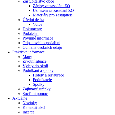
Zastupitelstvo obce
Zápisy ze zasedání ZO
Usnesení ze zasedání ZO
Materiály pro zastupitele
Úřední deska
Volby
Dokumenty
Podatelna
Povinné informace
Odpadové hospodaření
Ochrana osobních údajů
Praktické informace
Mapy
Životní situace
Výlety do okolí
Podnikání a spolky
Hotely a restaurace
Podnikatelé
Spolky
Zajímavé stránky
Sociální pomoc
Aktuálně
Novinky
Kalendář akcí
Inzerce