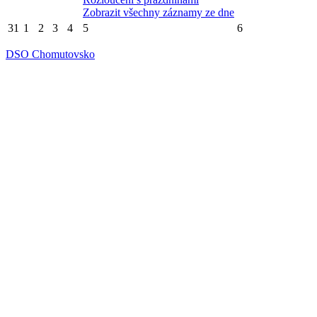
Zobrazit všechny záznamy ze dne
31
1
2
3
4
5
6
DSO Chomutovsko