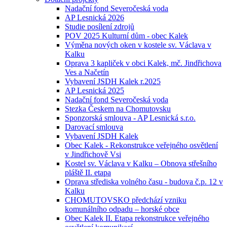
Nadační fond Severočeská voda
AP Lesnická 2026
Studie posílení zdrojů
POV 2025 Kulturní dům - obec Kalek
Výměna nových oken v kostele sv. Václava v
Kalku
Oprava 3 kapliček v obci Kalek, mč. Jindřichova
Ves a Načetín
Vybavení JSDH Kalek r.2025
AP Lesnická 2025
Nadační fond Severočeská voda
Stezka Českem na Chomutovsku
Sponzorská smlouva - AP Lesnická s.r.o.
Darovací smlouva
Vybavení JSDH Kalek
Obec Kalek - Rekonstrukce veřejného osvětlení
v Jindřichově Vsi
Kostel sv. Václava v Kalku – Obnova střešního
pláště II. etapa
Oprava střediska volného času - budova č.p. 12 v
Kalku
CHOMUTOVSKO předchází vzniku
komunálního odpadu – horské obce
Obec Kalek II. Etapa rekonstrukce veřejného