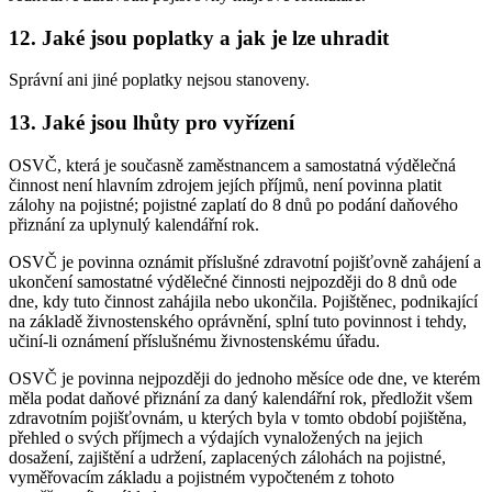
12. Jaké jsou poplatky a jak je lze uhradit
Správní ani jiné poplatky nejsou stanoveny.
13. Jaké jsou lhůty pro vyřízení
OSVČ, která je současně zaměstnancem a samostatná výdělečná
činnost není hlavním zdrojem jejích příjmů, není povinna platit
zálohy na pojistné; pojistné zaplatí do 8 dnů po podání daňového
přiznání za uplynulý kalendářní rok.
OSVČ je povinna oznámit příslušné zdravotní pojišťovně zahájení a
ukončení samostatné výdělečné činnosti nejpozději do 8 dnů ode
dne, kdy tuto činnost zahájila nebo ukončila. Pojištěnec, podnikající
na základě živnostenského oprávnění, splní tuto povinnost i tehdy,
učiní-li oznámení příslušnému živnostenskému úřadu.
OSVČ je povinna nejpozději do jednoho měsíce ode dne, ve kterém
měla podat daňové přiznání za daný kalendářní rok, předložit všem
zdravotním pojišťovnám, u kterých byla v tomto období pojištěna,
přehled o svých příjmech a výdajích vynaložených na jejich
dosažení, zajištění a udržení, zaplacených zálohách na pojistné,
vyměřovacím základu a pojistném vypočteném z tohoto