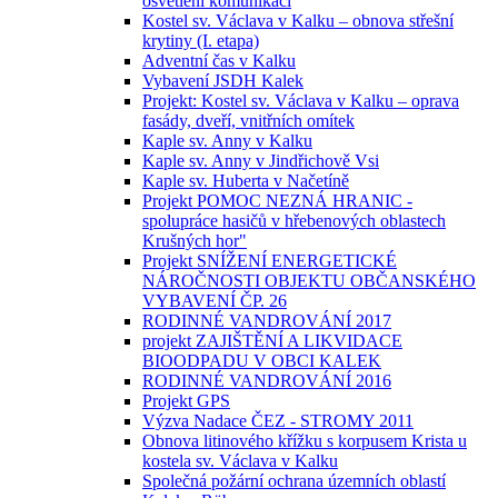
osvětlení komunikací
Kostel sv. Václava v Kalku – obnova střešní
krytiny (I. etapa)
Adventní čas v Kalku
Vybavení JSDH Kalek
Projekt: Kostel sv. Václava v Kalku – oprava
fasády, dveří, vnitřních omítek
Kaple sv. Anny v Kalku
Kaple sv. Anny v Jindřichově Vsi
Kaple sv. Huberta v Načetíně
Projekt POMOC NEZNÁ HRANIC -
spolupráce hasičů v hřebenových oblastech
Krušných hor"
Projekt SNÍŽENÍ ENERGETICKÉ
NÁROČNOSTI OBJEKTU OBČANSKÉHO
VYBAVENÍ ČP. 26
RODINNÉ VANDROVÁNÍ 2017
projekt ZAJIŠTĚNÍ A LIKVIDACE
BIOODPADU V OBCI KALEK
RODINNÉ VANDROVÁNÍ 2016
Projekt GPS
Výzva Nadace ČEZ - STROMY 2011
Obnova litinového křížku s korpusem Krista u
kostela sv. Václava v Kalku
Společná požární ochrana územních oblastí