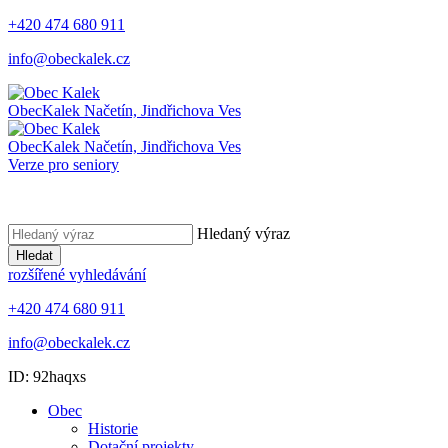
+420 474 680 911
info@obeckalek.cz
Obec
Kalek
Načetín, Jindřichova Ves
Obec
Kalek
Načetín, Jindřichova Ves
Verze pro seniory
Hledaný výraz
Hledat
rozšířené vyhledávání
+420 474 680 911
info@obeckalek.cz
ID: 92haqxs
Obec
Historie
Dotační projekty