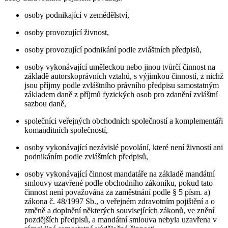
osoby podnikající v zemědělství,
osoby provozující živnost,
osoby provozující podnikání podle zvláštních předpisů,
osoby vykonávající uměleckou nebo jinou tvůrčí činnost na
základě autorskoprávních vztahů, s výjimkou činností, z nichž
jsou příjmy podle zvláštního právního předpisu samostatným
základem daně z příjmů fyzických osob pro zdanění zvláštní
sazbou daně,
společníci veřejných obchodních společností a komplementáři
komanditních společností,
osoby vykonávající nezávislé povolání, které není živností ani
podnikáním podle zvláštních předpisů,
osoby vykonávající činnost mandatáře na základě mandátní
smlouvy uzavřené podle obchodního zákoníku, pokud tato
činnost není považována za zaměstnání podle § 5 písm. a)
zákona č. 48/1997 Sb., o veřejném zdravotním pojištění a o
změně a doplnění některých souvisejících zákonů, ve znění
pozdějších předpisů, a mandátní smlouva nebyla uzavřena v