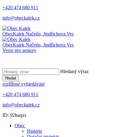
+420 474 680 911
info@obeckalek.cz
Obec
Kalek
Načetín, Jindřichova Ves
Obec
Kalek
Načetín, Jindřichova Ves
Verze pro seniory
Hledaný výraz
Hledat
rozšířené vyhledávání
+420 474 680 911
info@obeckalek.cz
ID: 92haqxs
Obec
Historie
Dotační projekty