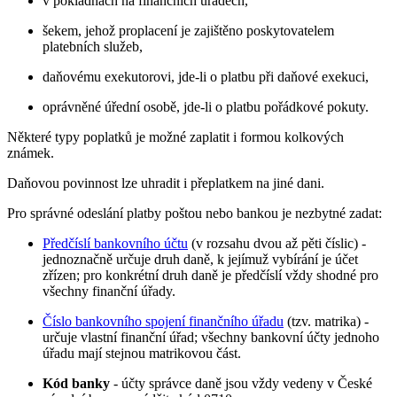
v pokladnách na finančních úřadech,
šekem, jehož proplacení je zajištěno poskytovatelem
platebních služeb,
daňovému exekutorovi, jde-li o platbu při daňové exekuci,
oprávněné úřední osobě, jde-li o platbu pořádkové pokuty.
Některé typy poplatků je možné zaplatit i formou kolkových
známek.
Daňovou povinnost lze uhradit i přeplatkem na jiné dani.
Pro správné odeslání platby poštou nebo bankou je nezbytné zadat:
Předčíslí bankovního účtu
(v rozsahu dvou až pěti číslic) -
jednoznačně určuje druh daně, k jejímuž vybírání je účet
zřízen; pro konkrétní druh daně je předčíslí vždy shodné pro
všechny finanční úřady.
Číslo bankovního spojení finančního úřadu
(tzv. matrika) -
určuje vlastní finanční úřad; všechny bankovní účty jednoho
úřadu mají stejnou matrikovou část.
Kód banky
- účty správce daně jsou vždy vedeny v České