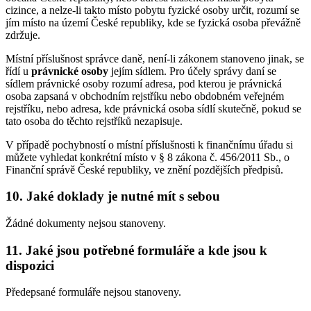
cizince, a nelze-li takto místo pobytu fyzické osoby určit, rozumí se
jím místo na území České republiky, kde se fyzická osoba převážně
zdržuje.
Místní příslušnost správce daně, není-li zákonem stanoveno jinak, se
řídí u
právnické osoby
jejím sídlem. Pro účely správy daní se
sídlem právnické osoby rozumí adresa, pod kterou je právnická
osoba zapsaná v obchodním rejstříku nebo obdobném veřejném
rejstříku, nebo adresa, kde právnická osoba sídlí skutečně, pokud se
tato osoba do těchto rejstříků nezapisuje.
V případě pochybností o místní příslušnosti k finančnímu úřadu si
můžete vyhledat konkrétní místo v § 8 zákona č. 456/2011 Sb., o
Finanční správě České republiky, ve znění pozdějších předpisů.
10. Jaké doklady je nutné mít s sebou
Žádné dokumenty nejsou stanoveny.
11. Jaké jsou potřebné formuláře a kde jsou k
dispozici
Předepsané formuláře nejsou stanoveny.