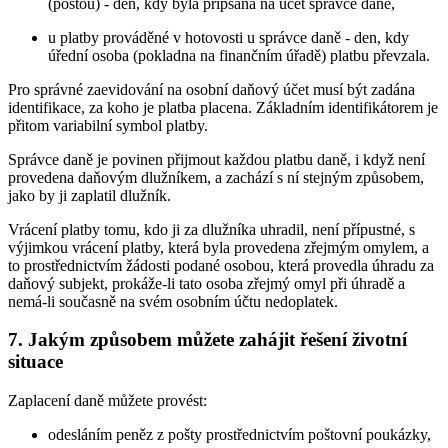
(poštou) - den, kdy byla připsána na účet správce daně,
u platby prováděné v hotovosti u správce daně - den, kdy
úřední osoba (pokladna na finančním úřadě) platbu převzala.
Pro správné zaevidování na osobní daňový účet musí být zadána
identifikace, za koho je platba placena. Základním identifikátorem je
přitom variabilní symbol platby.
Správce daně je povinen přijmout každou platbu daně, i když není
provedena daňovým dlužníkem, a zachází s ní stejným způsobem,
jako by ji zaplatil dlužník.
Vrácení platby tomu, kdo ji za dlužníka uhradil, není přípustné, s
výjimkou vrácení platby, která byla provedena zřejmým omylem, a
to prostřednictvím žádosti podané osobou, která provedla úhradu za
daňový subjekt, prokáže-li tato osoba zřejmý omyl při úhradě a
nemá-li současně na svém osobním účtu nedoplatek.
7. Jakým způsobem můžete zahájit řešení životní
situace
Zaplacení daně můžete provést:
odesláním peněz z pošty prostřednictvím poštovní poukázky,