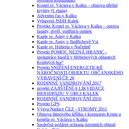
osvětlení komunikací
Kostel sv. Václava v Kalku – obnova střešní
krytiny (I. etapa)
Adventní čas v Kalku
Vybavení JSDH Kalek
Projekt: Kostel sv. Václava v Kalku – oprava
fasády, dveří, vnitřních omítek
Kaple sv. Anny v Kalku
Kaple sv. Anny v Jindřichově Vsi
Kaple sv. Huberta v Načetíně
Projekt POMOC NEZNÁ HRANIC -
spolupráce hasičů v hřebenových oblastech
Krušných hor"
Projekt SNÍŽENÍ ENERGETICKÉ
NÁROČNOSTI OBJEKTU OBČANSKÉHO
VYBAVENÍ ČP. 26
RODINNÉ VANDROVÁNÍ 2017
projekt ZAJIŠTĚNÍ A LIKVIDACE
BIOODPADU V OBCI KALEK
RODINNÉ VANDROVÁNÍ 2016
Projekt GPS
Výzva Nadace ČEZ - STROMY 2011
Obnova litinového křížku s korpusem Krista u
kostela sv. Václava v Kalku
Společná požární ochrana územních oblastí