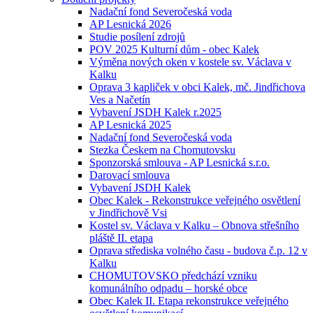
Nadační fond Severočeská voda
AP Lesnická 2026
Studie posílení zdrojů
POV 2025 Kulturní dům - obec Kalek
Výměna nových oken v kostele sv. Václava v
Kalku
Oprava 3 kapliček v obci Kalek, mč. Jindřichova
Ves a Načetín
Vybavení JSDH Kalek r.2025
AP Lesnická 2025
Nadační fond Severočeská voda
Stezka Českem na Chomutovsku
Sponzorská smlouva - AP Lesnická s.r.o.
Darovací smlouva
Vybavení JSDH Kalek
Obec Kalek - Rekonstrukce veřejného osvětlení
v Jindřichově Vsi
Kostel sv. Václava v Kalku – Obnova střešního
pláště II. etapa
Oprava střediska volného času - budova č.p. 12 v
Kalku
CHOMUTOVSKO předchází vzniku
komunálního odpadu – horské obce
Obec Kalek II. Etapa rekonstrukce veřejného