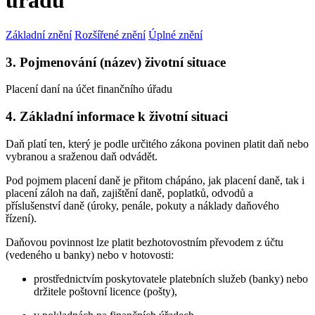
úřadu
Základní znění
Rozšířené znění
Úplné znění
3. Pojmenování (název) životní situace
Placení daní na účet finančního úřadu
4. Základní informace k životní situaci
Daň platí ten, který je podle určitého zákona povinen platit daň nebo
vybranou a sraženou daň odvádět.
Pod pojmem placení daně je přitom chápáno, jak placení daně, tak i
placení záloh na daň, zajištění daně, poplatků, odvodů a
příslušenství daně (úroky, penále, pokuty a náklady daňového
řízení).
Daňovou povinnost lze platit bezhotovostním převodem z účtu
(vedeného u banky) nebo v hotovosti:
prostřednictvím poskytovatele platebních služeb (banky) nebo
držitele poštovní licence (pošty),