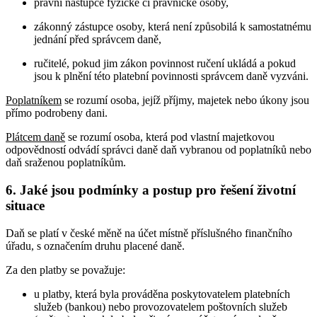
právní nástupce fyzické či právnické osoby,
zákonný zástupce osoby, která není způsobilá k samostatnému
jednání před správcem daně,
ručitelé, pokud jim zákon povinnost ručení ukládá a pokud
jsou k plnění této platební povinnosti správcem daně vyzváni.
Poplatníkem
se rozumí osoba, jejíž příjmy, majetek nebo úkony jsou
přímo podrobeny dani.
Plátcem daně
se rozumí osoba, která pod vlastní majetkovou
odpovědností odvádí správci daně daň vybranou od poplatníků nebo
daň sraženou poplatníkům.
6. Jaké jsou podmínky a postup pro řešení životní
situace
Daň se platí v české měně na účet místně příslušného finančního
úřadu, s označením druhu placené daně.
Za den platby se považuje:
u platby, která byla prováděna poskytovatelem platebních
služeb (bankou) nebo provozovatelem poštovních služeb