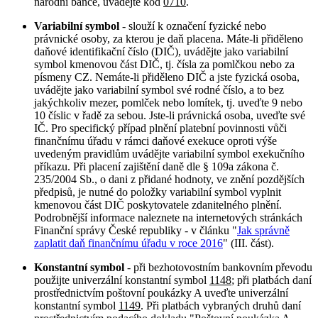
národní bance, uvádějte kód
0710
.
Variabilní symbol
- slouží k označení fyzické nebo
právnické osoby, za kterou je daň placena. Máte-li přiděleno
daňové identifikační číslo (DIČ), uvádějte jako variabilní
symbol kmenovou část DIČ, tj. čísla za pomlčkou nebo za
písmeny CZ. Nemáte-li přiděleno DIČ a jste fyzická osoba,
uvádějte jako variabilní symbol své rodné číslo, a to bez
jakýchkoliv mezer, pomlček nebo lomítek, tj. uveďte 9 nebo
10 číslic v řadě za sebou. Jste-li právnická osoba, uveďte své
IČ. Pro specifický případ plnění platební povinnosti vůči
finančnímu úřadu v rámci daňové exekuce oproti výše
uvedeným pravidlům uvádějte variabilní symbol exekučního
příkazu. Při placení zajištění daně dle § 109a zákona č.
235/2004 Sb., o dani z přidané hodnoty, ve znění pozdějších
předpisů, je nutné do položky variabilní symbol vyplnit
kmenovou část DIČ poskytovatele zdanitelného plnění.
Podrobnější informace naleznete na internetových stránkách
Finanční správy České republiky - v článku "
Jak správně
zaplatit daň finančnímu úřadu v roce 2016
" (III. část).
Konstantní symbol
- při bezhotovostním bankovním převodu
použijte univerzální konstantní symbol
1148
; při platbách daní
prostřednictvím poštovní poukázky A uveďte univerzální
konstantní symbol
1149
. Při platbách vybraných druhů daní