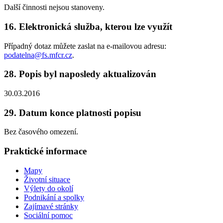
Další činnosti nejsou stanoveny.
16. Elektronická služba, kterou lze využít
Případný dotaz můžete zaslat na e-mailovou adresu:
podatelna@fs.mfcr.cz
.
28. Popis byl naposledy aktualizován
30.03.2016
29. Datum konce platnosti popisu
Bez časového omezení.
Praktické informace
Mapy
Životní situace
Výlety do okolí
Podnikání a spolky
Zajímavé stránky
Sociální pomoc