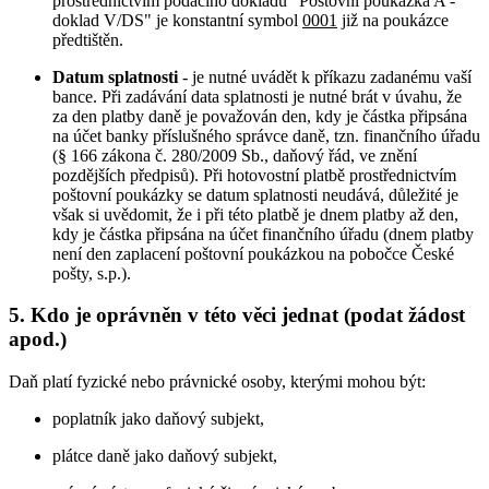
prostřednictvím podacího dokladu "Poštovní poukázka A -
doklad V/DS" je konstantní symbol
0001
již na poukázce
předtištěn.
Datum splatnosti
- je nutné uvádět k příkazu zadanému vaší
bance. Při zadávání data splatnosti je nutné brát v úvahu, že
za den platby daně je považován den, kdy je částka připsána
na účet banky příslušného správce daně, tzn. finančního úřadu
(§ 166 zákona č. 280/2009 Sb., daňový řád, ve znění
pozdějších předpisů). Při hotovostní platbě prostřednictvím
poštovní poukázky se datum splatnosti neudává, důležité je
však si uvědomit, že i při této platbě je dnem platby až den,
kdy je částka připsána na účet finančního úřadu (dnem platby
není den zaplacení poštovní poukázkou na pobočce České
pošty, s.p.).
5. Kdo je oprávněn v této věci jednat (podat žádost
apod.)
Daň platí fyzické nebo právnické osoby, kterými mohou být:
poplatník jako daňový subjekt,
plátce daně jako daňový subjekt,