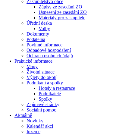
Zastupitelstvo obce
Zápisy ze zasedání ZO
Usnesení ze zasedání ZO
Materiály pro zastupitele
Úřední deska
Volby
Dokumenty
Podatelna
Povinné informace
Odpadové hospodaření
Ochrana osobních údajů
Praktické informace
Mapy
Životní situace
Výlety do okolí
Podnikání a spolky
Hotely a restaurace
Podnikatelé
Spolky
Zajímavé stránky
Sociální pomoc
Aktuálně
Novinky
Kalendář akcí
Inzerce