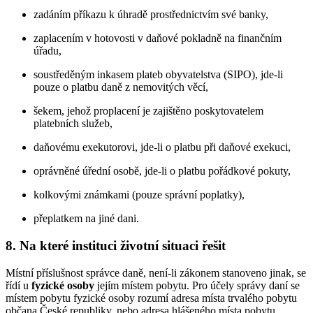
zadáním příkazu k úhradě prostřednictvím své banky,
zaplacením v hotovosti v daňové pokladně na finančním
úřadu,
soustředěným inkasem plateb obyvatelstva (SIPO), jde-li
pouze o platbu daně z nemovitých věcí,
šekem, jehož proplacení je zajištěno poskytovatelem
platebních služeb,
daňovému exekutorovi, jde-li o platbu při daňové exekuci,
oprávněné úřední osobě, jde-li o platbu pořádkové pokuty,
kolkovými známkami (pouze správní poplatky),
přeplatkem na jiné dani.
8. Na které instituci životní situaci řešit
Místní příslušnost správce daně, není-li zákonem stanoveno jinak, se
řídí u
fyzické osoby
jejím místem pobytu. Pro účely správy daní se
místem pobytu fyzické osoby rozumí adresa místa trvalého pobytu
občana České republiky, nebo adresa hlášeného místa pobytu