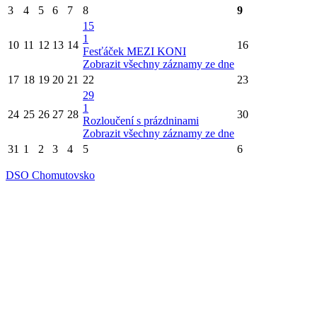
3
4
5
6
7
8
9
15
1
10
11
12
13
14
16
Fesťáček MEZI KONI
Zobrazit všechny záznamy ze dne
17
18
19
20
21
22
23
29
1
24
25
26
27
28
30
Rozloučení s prázdninami
Zobrazit všechny záznamy ze dne
31
1
2
3
4
5
6
DSO Chomutovsko