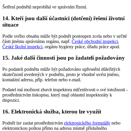
Šetření podnětů neprobíhá ve správním řízení.
14. Kteří jsou další účastníci (dotčení) řešení životní
situace
Podle svého obsahu může být podnět postoupen zcela nebo v určité
části jinému správnímu orgánu, např.
České obchodní inspekci
,
České školní inspekci
, orgánu hygieny práce, úřadu práce apod.
15. Jaké další činnosti jsou po žadateli požadovány
Po podateli podnětu může být požadováno upřesnění důležitých
skutečností uvedených v podnětu, proto je vhodné uvést jméno,
kontaktní adresu, příp. telefon nebo e-mail.
Podatel má možnost zbavit inspektora mlčenlivosti o své totožnosti -
prostřednictvím tiskopisu, který mají oblastní inspektoráty k
dispozici.
16. Elektronická služba, kterou lze využít
Podnět lze zaslat prostřednictvím
elektronického formuláře
nebo
elektronickou poštou přímo na adresu místně příslušného