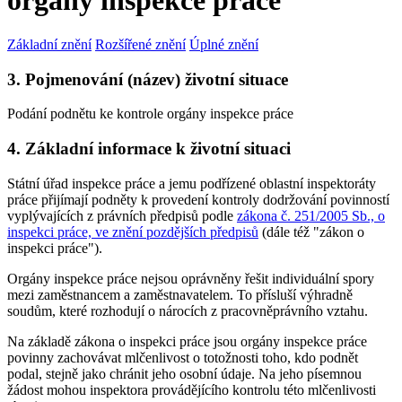
orgány inspekce práce
Základní znění
Rozšířené znění
Úplné znění
3. Pojmenování (název) životní situace
Podání podnětu ke kontrole orgány inspekce práce
4. Základní informace k životní situaci
Státní úřad inspekce práce a jemu podřízené oblastní inspektoráty
práce přijímají podněty k provedení kontroly dodržování povinností
vyplývajících z právních předpisů podle
zákona č. 251/2005 Sb., o
inspekci práce, ve znění pozdějších předpisů
(dále též "zákon o
inspekci práce").
Orgány inspekce práce nejsou oprávněny řešit individuální spory
mezi zaměstnancem a zaměstnavatelem. To přísluší výhradně
soudům, které rozhodují o nárocích z pracovněprávního vztahu.
Na základě zákona o inspekci práce jsou orgány inspekce práce
povinny zachovávat mlčenlivost o totožnosti toho, kdo podnět
podal, stejně jako chránit jeho osobní údaje. Na jeho písemnou
žádost mohou inspektora provádějícího kontrolu této mlčenlivosti