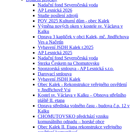
Nadační fond Severočeská voda
AP Lesnická 2026
Studie posílení zdrojů
POV 2025 Kulturní dům - obec Kalek
Výměna nových oken v kostele sv. Václava v
Kalku
Oprava 3 kapliček v obci Kalek, mč. Jindřichova
Ves a Načetín
Vybavení JSDH Kalek r.2025
AP Lesnická 2025
Nadační fond Severočeská voda
Stezka Českem na Chomutovsku
Sponzorská smlouva - AP Lesnická s.r.o.
Darovací smlouva
Vybavení JSDH Kalek
Obec Kalek - Rekonstrukce veřejného osvětlení
v Jindřichově Vsi
Kostel sv. Václava v Kalku – Obnova střešního
pláště II. etapa
Oprava střediska volného času - budova č.p. 12 v
Kalku
CHOMUTOVSKO předchází vzniku
komunálního odpadu – horské obce
Obec Kalek II. Etapa rekonstrukce veřejného