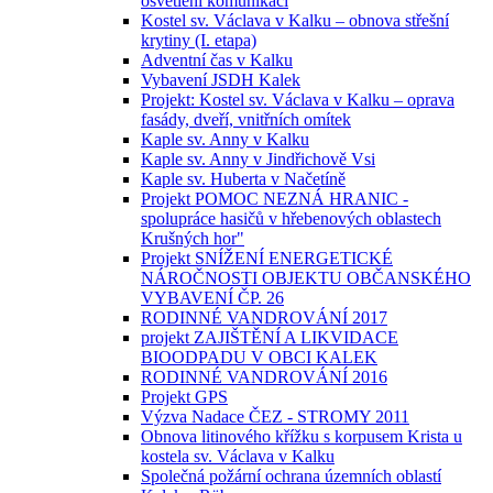
osvětlení komunikací
Kostel sv. Václava v Kalku – obnova střešní
krytiny (I. etapa)
Adventní čas v Kalku
Vybavení JSDH Kalek
Projekt: Kostel sv. Václava v Kalku – oprava
fasády, dveří, vnitřních omítek
Kaple sv. Anny v Kalku
Kaple sv. Anny v Jindřichově Vsi
Kaple sv. Huberta v Načetíně
Projekt POMOC NEZNÁ HRANIC -
spolupráce hasičů v hřebenových oblastech
Krušných hor"
Projekt SNÍŽENÍ ENERGETICKÉ
NÁROČNOSTI OBJEKTU OBČANSKÉHO
VYBAVENÍ ČP. 26
RODINNÉ VANDROVÁNÍ 2017
projekt ZAJIŠTĚNÍ A LIKVIDACE
BIOODPADU V OBCI KALEK
RODINNÉ VANDROVÁNÍ 2016
Projekt GPS
Výzva Nadace ČEZ - STROMY 2011
Obnova litinového křížku s korpusem Krista u
kostela sv. Václava v Kalku
Společná požární ochrana územních oblastí