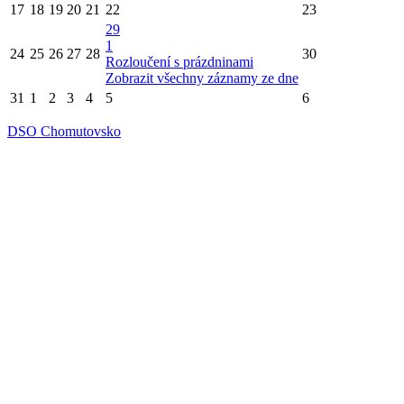
17
18
19
20
21
22
23
29
1
24
25
26
27
28
30
Rozloučení s prázdninami
Zobrazit všechny záznamy ze dne
31
1
2
3
4
5
6
DSO Chomutovsko