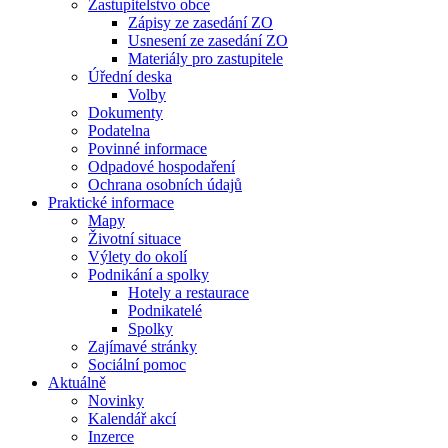
Zastupitelstvo obce
Zápisy ze zasedání ZO
Usnesení ze zasedání ZO
Materiály pro zastupitele
Úřední deska
Volby
Dokumenty
Podatelna
Povinné informace
Odpadové hospodaření
Ochrana osobních údajů
Praktické informace
Mapy
Životní situace
Výlety do okolí
Podnikání a spolky
Hotely a restaurace
Podnikatelé
Spolky
Zajímavé stránky
Sociální pomoc
Aktuálně
Novinky
Kalendář akcí
Inzerce