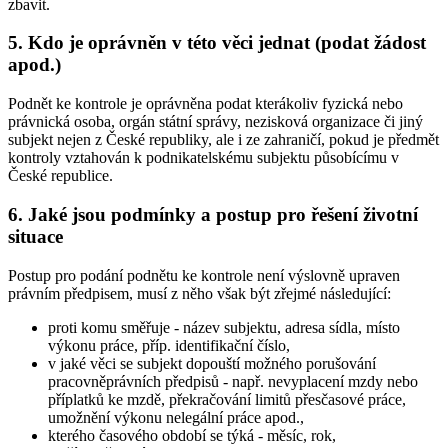
zbavit.
5. Kdo je oprávněn v této věci jednat (podat žádost
apod.)
Podnět ke kontrole je oprávněna podat kterákoliv fyzická nebo
právnická osoba, orgán státní správy, nezisková organizace či jiný
subjekt nejen z České republiky, ale i ze zahraničí, pokud je předmět
kontroly vztahován k podnikatelskému subjektu působícímu v
České republice.
6. Jaké jsou podmínky a postup pro řešení životní
situace
Postup pro podání podnětu ke kontrole není výslovně upraven
právním předpisem, musí z něho však být zřejmé následující:
proti komu směřuje - název subjektu, adresa sídla, místo
výkonu práce, příp. identifikační číslo,
v jaké věci se subjekt dopouští možného porušování
pracovněprávních předpisů - např. nevyplacení mzdy nebo
příplatků ke mzdě, překračování limitů přesčasové práce,
umožnění výkonu nelegální práce apod.,
kterého časového období se týká - měsíc, rok,