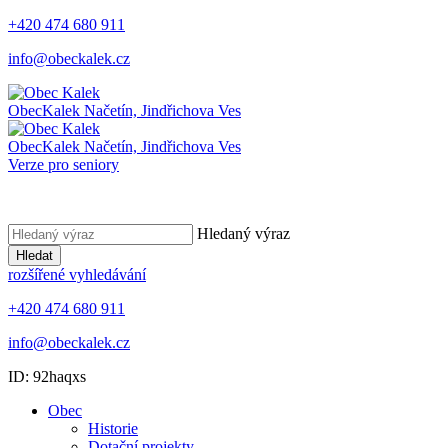
+420 474 680 911
info@obeckalek.cz
Obec
Kalek
Načetín, Jindřichova Ves
Obec
Kalek
Načetín, Jindřichova Ves
Verze pro seniory
Hledaný výraz
Hledat
rozšířené vyhledávání
+420 474 680 911
info@obeckalek.cz
ID: 92haqxs
Obec
Historie
Dotační projekty