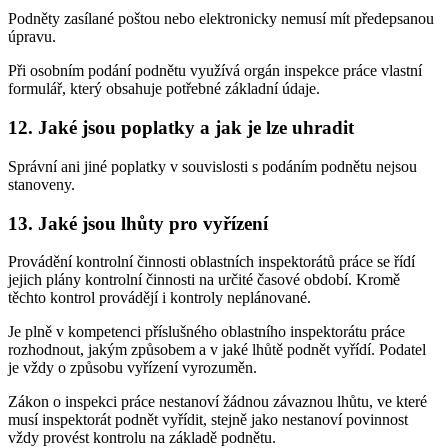
Podněty zasílané poštou nebo elektronicky nemusí mít předepsanou
úpravu.
Při osobním podání podnětu využívá orgán inspekce práce vlastní
formulář, který obsahuje potřebné základní údaje.
12. Jaké jsou poplatky a jak je lze uhradit
Správní ani jiné poplatky v souvislosti s podáním podnětu nejsou
stanoveny.
13. Jaké jsou lhůty pro vyřízení
Provádění kontrolní činnosti oblastních inspektorátů práce se řídí
jejich plány kontrolní činnosti na určité časové období. Kromě
těchto kontrol provádějí i kontroly neplánované.
Je plně v kompetenci příslušného oblastního inspektorátu práce
rozhodnout, jakým způsobem a v jaké lhůtě podnět vyřídí. Podatel
je vždy o způsobu vyřízení vyrozuměn.
Zákon o inspekci práce nestanoví žádnou závaznou lhůtu, ve které
musí inspektorát podnět vyřídit, stejně jako nestanoví povinnost
vždy provést kontrolu na základě podnětu.