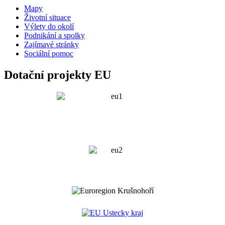
Mapy
Životní situace
Výlety do okolí
Podnikání a spolky
Zajímavé stránky
Sociální pomoc
Dotační projekty EU