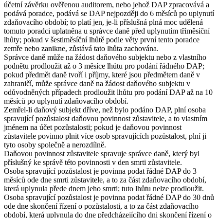
účetní závěrku ověřenou auditorem, nebo jehož DAP zpracovává a
podává poradce, podává se DAP nejpozději do 6 měsíců po uplynutí
zdaňovacího období; to platí jen, je-li příslušná plná moc udělená
tomuto poradci uplatněna u správce daně před uplynutím tříměsíční
lhůty; pokud v šestiměsíční lhůtě podle věty první tento poradce
zemře nebo zanikne, zůstává tato lhůta zachována.
Správce daně může na žádost daňového subjektu nebo z vlastního
podnětu prodloužit až o 3 měsíce lhůtu pro podání řádného DAP;
pokud předmět daně tvoří i příjmy, které jsou předmětem daně v
zahraničí, může správce daně na žádost daňového subjektu v
odůvodněných případech prodloužit lhůtu pro podání DAP až na 10
měsíců po uplynutí zdaňovacího období.
Zemřel-li daňový subjekt dříve, než bylo podáno DAP, plní osoba
spravující pozůstalost daňovou povinnost zůstavitele, a to vlastním
jménem na účet pozůstalosti; pokud je daňovou povinnost
zůstavitele povinno plnit více osob spravujících pozůstalost, plní ji
tyto osoby společně a nerozdílně.
Daňovou povinnost zůstavitele spravuje správce daně, který byl
příslušný ke správě této povinnosti v den smrti zůstavitele.
Osoba spravující pozůstalost je povinna podat řádné DAP do 3
měsíců ode dne smrti zůstavitele, a to za část zdaňovacího období,
která uplynula přede dnem jeho smrti; tuto lhůtu nelze prodloužit.
Osoba spravující pozůstalost je povinna podat řádné DAP do 30 dnů
ode dne skončení řízení o pozůstalosti, a to za část zdaňovacího
období, která uplynula do dne předcházejícího dni skončení řízení o