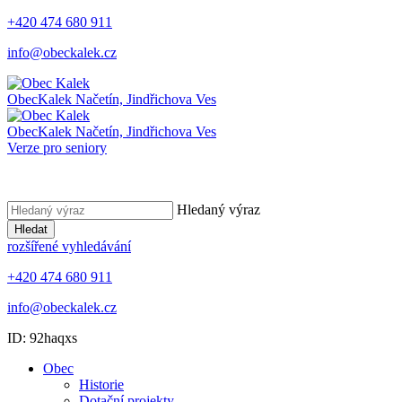
+420 474 680 911
info@obeckalek.cz
Obec
Kalek
Načetín, Jindřichova Ves
Obec
Kalek
Načetín, Jindřichova Ves
Verze pro seniory
Hledaný výraz
Hledat
rozšířené vyhledávání
+420 474 680 911
info@obeckalek.cz
ID: 92haqxs
Obec
Historie
Dotační projekty