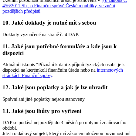
Územní působnost finančních úřadů je stanovena v
§ 8 zákona č.
456/2011 Sb., o Finanční správě České republiky, ve znění
pozdějších předpisů
.
10. Jaké doklady je nutné mít s sebou
Doklady vyznačené na straně č. 4 DAP.
11. Jaké jsou potřebné formuláře a kde jsou k
dispozici
Aktuální tiskopis "Přiznání k dani z příjmů fyzických osob" je k
dispozici na kterémkoli finančním úřadu nebo na
internetových
stránkách Finanční správy
.
12. Jaké jsou poplatky a jak je lze uhradit
Správní ani jiné poplatky nejsou stanoveny.
13. Jaké jsou lhůty pro vyřízení
DAP se podává nejpozději do 3 měsíců po uplynutí zdaňovacího
období.
Jde-li o daňový subjekt, který má zákonem uloženou povinnost mít