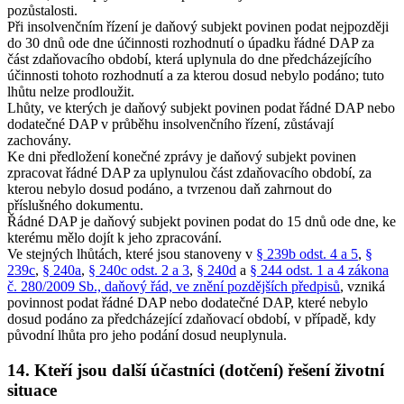
pozůstalosti.
Při insolvenčním řízení je daňový subjekt povinen podat nejpozději
do 30 dnů ode dne účinnosti rozhodnutí o úpadku řádné DAP za
část zdaňovacího období, která uplynula do dne předcházejícího
účinnosti tohoto rozhodnutí a za kterou dosud nebylo podáno; tuto
lhůtu nelze prodloužit.
Lhůty, ve kterých je daňový subjekt povinen podat řádné DAP nebo
dodatečné DAP v průběhu insolvenčního řízení, zůstávají
zachovány.
Ke dni předložení konečné zprávy je daňový subjekt povinen
zpracovat řádné DAP za uplynulou část zdaňovacího období, za
kterou nebylo dosud podáno, a tvrzenou daň zahrnout do
příslušného dokumentu.
Řádné DAP je daňový subjekt povinen podat do 15 dnů ode dne, ke
kterému mělo dojít k jeho zpracování.
Ve stejných lhůtách, které jsou stanoveny v
§ 239b odst. 4 a 5
,
§
239c
,
§ 240a
,
§ 240c odst. 2 a 3
,
§ 240d
a
§ 244 odst. 1 a 4 zákona
č. 280/2009 Sb., daňový řád, ve znění pozdějších předpisů
, vzniká
povinnost podat řádné DAP nebo dodatečné DAP, které nebylo
dosud podáno za předcházející zdaňovací období, v případě, kdy
původní lhůta pro jeho podání dosud neuplynula.
14. Kteří jsou další účastníci (dotčení) řešení životní
situace