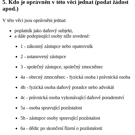
5. Kdo je oprávněn v této věci jednat (podat žádost
apod.)
V této věci jsou oprávněni jednat:
poplatník jako daňový subjekt,
a dále podepisující osoby níže uvedené:
1 - zákonný zástupce nebo opatrovník
2 - ustanovený zástupce
3 - společný zástupce, společný zmocněnec
4a - obecný zmocněnec - fyzická osoba i právnická osoba
4b - fyzická osoba daňový poradce nebo advokát
4c - právnická osoba vykonávající daňové poradenství
5a - osoba spravující pozůstalost
5b - zástupce osoby spravující pozůstalost
6a - dědic po skončení řízení o pozůstalosti