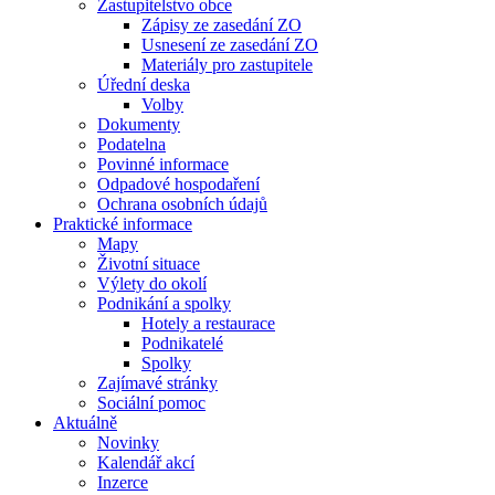
Zastupitelstvo obce
Zápisy ze zasedání ZO
Usnesení ze zasedání ZO
Materiály pro zastupitele
Úřední deska
Volby
Dokumenty
Podatelna
Povinné informace
Odpadové hospodaření
Ochrana osobních údajů
Praktické informace
Mapy
Životní situace
Výlety do okolí
Podnikání a spolky
Hotely a restaurace
Podnikatelé
Spolky
Zajímavé stránky
Sociální pomoc
Aktuálně
Novinky
Kalendář akcí
Inzerce