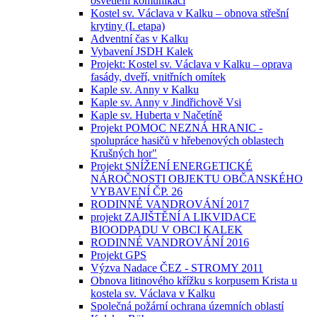
osvětlení komunikací
Kostel sv. Václava v Kalku – obnova střešní
krytiny (I. etapa)
Adventní čas v Kalku
Vybavení JSDH Kalek
Projekt: Kostel sv. Václava v Kalku – oprava
fasády, dveří, vnitřních omítek
Kaple sv. Anny v Kalku
Kaple sv. Anny v Jindřichově Vsi
Kaple sv. Huberta v Načetíně
Projekt POMOC NEZNÁ HRANIC -
spolupráce hasičů v hřebenových oblastech
Krušných hor"
Projekt SNÍŽENÍ ENERGETICKÉ
NÁROČNOSTI OBJEKTU OBČANSKÉHO
VYBAVENÍ ČP. 26
RODINNÉ VANDROVÁNÍ 2017
projekt ZAJIŠTĚNÍ A LIKVIDACE
BIOODPADU V OBCI KALEK
RODINNÉ VANDROVÁNÍ 2016
Projekt GPS
Výzva Nadace ČEZ - STROMY 2011
Obnova litinového křížku s korpusem Krista u
kostela sv. Václava v Kalku
Společná požární ochrana územních oblastí