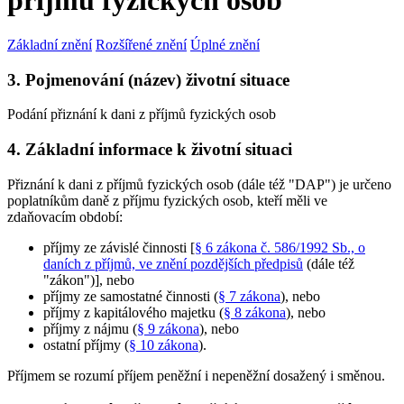
příjmů fyzických osob
Základní znění
Rozšířené znění
Úplné znění
3. Pojmenování (název) životní situace
Podání přiznání k dani z příjmů fyzických osob
4. Základní informace k životní situaci
Přiznání k dani z příjmů fyzických osob (dále též "DAP") je určeno
poplatníkům daně z příjmu fyzických osob, kteří měli ve
zdaňovacím období:
příjmy ze závislé činnosti [
§ 6 zákona č. 586/1992 Sb., o
daních z příjmů, ve znění pozdějších předpisů
(dále též
"zákon")], nebo
příjmy ze samostatné činnosti (
§ 7 zákona
), nebo
příjmy z kapitálového majetku (
§ 8 zákona
), nebo
příjmy z nájmu (
§ 9 zákona
), nebo
ostatní příjmy (
§ 10 zákona
).
Příjmem se rozumí příjem peněžní i nepeněžní dosažený i směnou.