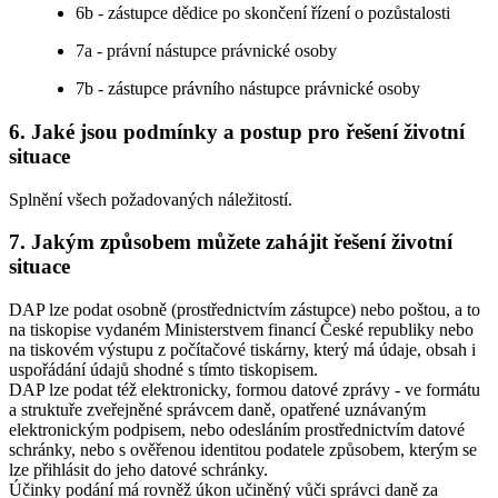
6b - zástupce dědice po skončení řízení o pozůstalosti
7a - právní nástupce právnické osoby
7b - zástupce právního nástupce právnické osoby
6. Jaké jsou podmínky a postup pro řešení životní
situace
Splnění všech požadovaných náležitostí.
7. Jakým způsobem můžete zahájit řešení životní
situace
DAP lze podat osobně (prostřednictvím zástupce) nebo poštou, a to
na tiskopise vydaném Ministerstvem financí České republiky nebo
na tiskovém výstupu z počítačové tiskárny, který má údaje, obsah i
uspořádání údajů shodné s tímto tiskopisem.
DAP lze podat též elektronicky, formou datové zprávy - ve formátu
a struktuře zveřejněné správcem daně, opatřené uznávaným
elektronickým podpisem, nebo odesláním prostřednictvím datové
schránky, nebo s ověřenou identitou podatele způsobem, kterým se
lze přihlásit do jeho datové schránky.
Účinky podání má rovněž úkon učiněný vůči správci daně za