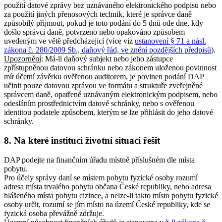
použití datové zprávy bez uznávaného elektronického podpisu nebo
za použití jiných přenosových technik, které je správce daně
způsobilý přijmout, pokud je toto podání do 5 dnů ode dne, kdy
došlo správci daně, potvrzeno nebo opakováno způsobem
uvedeným ve větě předcházející (více viz
ustanovení § 71 a násl.
zákona č. 280/2009 Sb., daňový řád, ve znění pozdějších předpisů
).
Upozornění
: Má-li daňový subjekt nebo jeho zástupce
zpřístupněnou datovou schránku nebo zákonem uloženou povinnost
mít účetní závěrku ověřenou auditorem, je povinen podání DAP
učinit pouze datovou zprávou ve formátu a struktuře zveřejněné
správcem daně, opatřené uznávaným elektronickým podpisem, nebo
odesláním prostřednictvím datové schránky, nebo s ověřenou
identitou podatele způsobem, kterým se lze přihlásit do jeho datové
schránky.
8. Na které instituci životní situaci řešit
DAP podejte na finančním úřadu místně příslušném dle místa
pobytu.
Pro účely správy daní se místem pobytu fyzické osoby rozumí
adresa místa trvalého pobytu občana České republiky, nebo adresa
hlášeného místa pobytu cizince, a nelze-li takto místo pobytu fyzické
osoby určit, rozumí se jím místo na území České republiky, kde se
fyzická osoba převážně zdržuje.