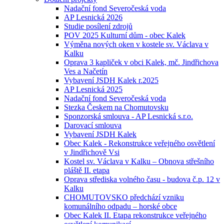
Nadační fond Severočeská voda
AP Lesnická 2026
Studie posílení zdrojů
POV 2025 Kulturní dům - obec Kalek
Výměna nových oken v kostele sv. Václava v
Kalku
Oprava 3 kapliček v obci Kalek, mč. Jindřichova
Ves a Načetín
Vybavení JSDH Kalek r.2025
AP Lesnická 2025
Nadační fond Severočeská voda
Stezka Českem na Chomutovsku
Sponzorská smlouva - AP Lesnická s.r.o.
Darovací smlouva
Vybavení JSDH Kalek
Obec Kalek - Rekonstrukce veřejného osvětlení
v Jindřichově Vsi
Kostel sv. Václava v Kalku – Obnova střešního
pláště II. etapa
Oprava střediska volného času - budova č.p. 12 v
Kalku
CHOMUTOVSKO předchází vzniku
komunálního odpadu – horské obce
Obec Kalek II. Etapa rekonstrukce veřejného