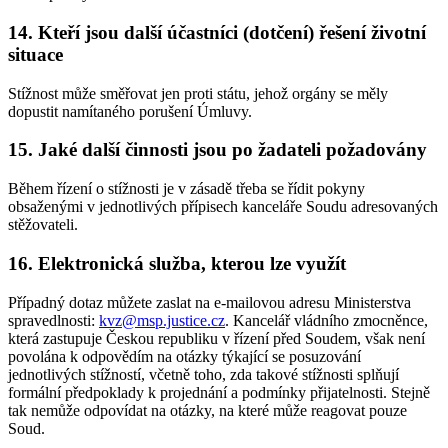
14. Kteří jsou další účastníci (dotčení) řešení životní
situace
Stížnost může směřovat jen proti státu, jehož orgány se měly
dopustit namítaného porušení Úmluvy.
15. Jaké další činnosti jsou po žadateli požadovány
Během řízení o stížnosti je v zásadě třeba se řídit pokyny
obsaženými v jednotlivých přípisech kanceláře Soudu adresovaných
stěžovateli.
16. Elektronická služba, kterou lze využít
Případný dotaz můžete zaslat na e-mailovou adresu Ministerstva
spravedlnosti:
kvz@msp.justice.cz
. Kancelář vládního zmocněnce,
která zastupuje Českou republiku v řízení před Soudem, však není
povolána k odpovědím na otázky týkající se posuzování
jednotlivých stížností, včetně toho, zda takové stížnosti splňují
formální předpoklady k projednání a podmínky přijatelnosti. Stejně
tak nemůže odpovídat na otázky, na které může reagovat pouze
Soud.