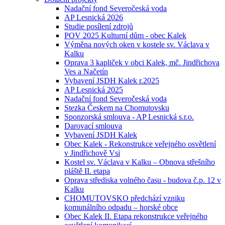
Nadační fond Severočeská voda
AP Lesnická 2026
Studie posílení zdrojů
POV 2025 Kulturní dům - obec Kalek
Výměna nových oken v kostele sv. Václava v
Kalku
Oprava 3 kapliček v obci Kalek, mč. Jindřichova
Ves a Načetín
Vybavení JSDH Kalek r.2025
AP Lesnická 2025
Nadační fond Severočeská voda
Stezka Českem na Chomutovsku
Sponzorská smlouva - AP Lesnická s.r.o.
Darovací smlouva
Vybavení JSDH Kalek
Obec Kalek - Rekonstrukce veřejného osvětlení
v Jindřichově Vsi
Kostel sv. Václava v Kalku – Obnova střešního
pláště II. etapa
Oprava střediska volného času - budova č.p. 12 v
Kalku
CHOMUTOVSKO předchází vzniku
komunálního odpadu – horské obce
Obec Kalek II. Etapa rekonstrukce veřejného