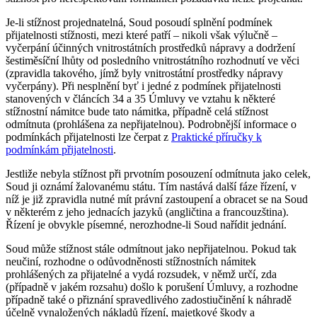
Je-li stížnost projednatelná, Soud posoudí splnění podmínek
přijatelnosti stížnosti, mezi které patří – nikoli však výlučně –
vyčerpání účinných vnitrostátních prostředků nápravy a dodržení
šestiměsíční lhůty od posledního vnitrostátního rozhodnutí ve věci
(zpravidla takového, jímž byly vnitrostátní prostředky nápravy
vyčerpány). Při nesplnění byť i jedné z podmínek přijatelnosti
stanovených v článcích 34 a 35 Úmluvy ve vztahu k některé
stížnostní námitce bude tato námitka, případně celá stížnost
odmítnuta (prohlášena za nepřijatelnou). Podrobnější informace o
podmínkách přijatelnosti lze čerpat z
Praktické příručky k
podmínkám přijatelnosti
.
Jestliže nebyla stížnost při prvotním posouzení odmítnuta jako celek,
Soud ji oznámí žalovanému státu. Tím nastává další fáze řízení, v
níž je již zpravidla nutné mít právní zastoupení a obracet se na Soud
v některém z jeho jednacích jazyků (angličtina a francouzština).
Řízení je obvykle písemné, nerozhodne-li Soud nařídit jednání.
Soud může stížnost stále odmítnout jako nepřijatelnou. Pokud tak
neučiní, rozhodne o odůvodněnosti stížnostních námitek
prohlášených za přijatelné a vydá rozsudek, v němž určí, zda
(případně v jakém rozsahu) došlo k porušení Úmluvy, a rozhodne
případně také o přiznání spravedlivého zadostiučinění k náhradě
účelně vynaložených nákladů řízení, majetkové škody a