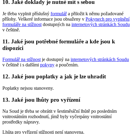
10. Jaké doklady je nutné mít s sebou
Je třeba vyplnit příslušný
formulář
a přiložit k němu požadované
přílohy. Veškeré informace jsou obsaženy v
Pokynech pro vyplnění
formuláře na stížnost
dostupných na
internetových stránkách Soudu
v češtině.
11. Jaké jsou potřebné formuláře a kde jsou k
dispozici
Formulář na stížnost
je dostupný na
internetových stránkách Soudu
v češtině i s dalšími
pokyny
a poučením.
12. Jaké jsou poplatky a jak je lze uhradit
Poplatky nejsou stanoveny.
13. Jaké jsou lhůty pro vyřízení
Na Soud je třeba se obrátit v šestiměsíční lhůtě po posledním
vnitrostátním rozhodnutí, jímž byly vyčerpány vnitrostátní
prostředky nápravy.
Lhůta pro vyřízení stížnosti není stanovena.