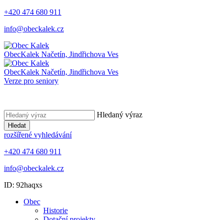
+420 474 680 911
info@obeckalek.cz
Obec
Kalek
Načetín, Jindřichova Ves
Obec
Kalek
Načetín, Jindřichova Ves
Verze pro seniory
Hledaný výraz
Hledat
rozšířené vyhledávání
+420 474 680 911
info@obeckalek.cz
ID: 92haqxs
Obec
Historie
Dotační projekty