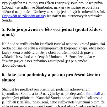
vyplývajících z Úmluvy byl zřízen Evropský soud pro lidská práva
(„Soud“) se sídlem ve Štrasburku, na který je možné se obrátit se
stížností na porušení Úmluvy ze strany jednotlivých smluvních států.
Odpovědi na základní otázky
lze nalézt na internetových stránkách
Soudu.
5. Kdo je oprávněn v této věci jednat (podat žádost
apod.)
Na Soud se může obrátit kterákoli fyzická nebo soukromá právnická
osoba odlišná od státu a veřejnoprávních korporací (např. obce nebo
kraje), která o sobě tvrdí, že je obětí porušení lidských práv a
základních svobod zaručených Úmluvou. Stížnost lze podat v
českém jazyce a bez právního zastoupení (jež je nicméně
doporučováno).
6. Jaké jsou podmínky a postup pro řešení životní
situace
Stížnost lze předložit jen písemným podáním adresovaným
tajemníkovi Soudu, a to až na výjimky na předepsaném
formuláři
a s
potřebnými přílohami. Kancelář Soudu potvrdí doručení stížnosti a
její přijetí k dalšímu posouzení, nebo stěžovatele vyrozumí o tom, že
stížnost pro nerespektování formálních požadavků nelze projednat.