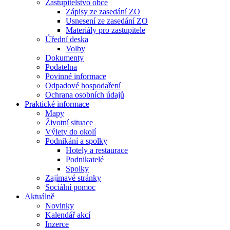
Zastupitelstvo obce
Zápisy ze zasedání ZO
Usnesení ze zasedání ZO
Materiály pro zastupitele
Úřední deska
Volby
Dokumenty
Podatelna
Povinné informace
Odpadové hospodaření
Ochrana osobních údajů
Praktické informace
Mapy
Životní situace
Výlety do okolí
Podnikání a spolky
Hotely a restaurace
Podnikatelé
Spolky
Zajímavé stránky
Sociální pomoc
Aktuálně
Novinky
Kalendář akcí
Inzerce