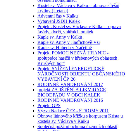
osvětlení komunikací
Kostel sv. Václava v Kalku – obnova střešní
krytiny (I. etapa)
Adventní čas v Kalku
Vybavení JSDH Kalek
Projekt: Kostel sv. Václava v Kalku – oprava
fasády, dveří, vnitřních omítek
Kaple sv. Anny v Kalku
Kaple sv. Anny v Jindřichově Vsi
Kaple sv. Huberta v Načetíně
Projekt POMOC NEZNÁ HRANIC -
spolupráce hasičů v hřebenových oblastech
Krušných hor"
Projekt SNÍŽENÍ ENERGETICKÉ
NÁROČNOSTI OBJEKTU OBČANSKÉHO
VYBAVENÍ ČP. 26
RODINNÉ VANDROVÁNÍ 2017
projekt ZAJIŠTĚNÍ A LIKVIDACE
BIOODPADU V OBCI KALEK
RODINNÉ VANDROVÁNÍ 2016
Projekt GPS
Výzva Nadace ČEZ - STROMY 2011
Obnova litinového křížku s korpusem Krista u
kostela sv. Václava v Kalku
Společná požární ochrana územních oblastí