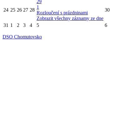
29
1
24
25
26
27
28
30
Rozloučení s prázdninami
Zobrazit všechny záznamy ze dne
31
1
2
3
4
5
6
DSO Chomutovsko