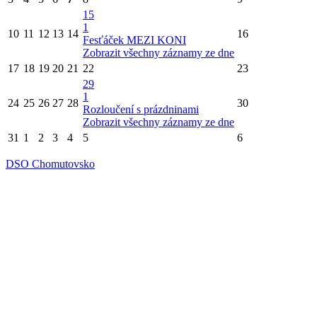
15
1
10
11
12
13
14
16
Fesťáček MEZI KONI
Zobrazit všechny záznamy ze dne
17
18
19
20
21
22
23
29
1
24
25
26
27
28
30
Rozloučení s prázdninami
Zobrazit všechny záznamy ze dne
31
1
2
3
4
5
6
DSO Chomutovsko