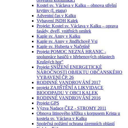
osvětlení komunikací
Kostel sv. Václava v Kalku – obnova střešní
krytiny (I. etapa)
Adventní čas v Kalku
Vybavení JSDH Kalek
Projekt: Kostel sv. Václava v Kalku – oprava
fasády, dveří, vnitřních omítek
Kaple sv. Anny v Kalku
Kaple sv. Anny v Jindřichově Vsi
Kaple sv. Huberta v Načetíně
Projekt POMOC NEZNÁ HRANIC -
spolupráce hasičů v hřebenových oblastech
Krušných hor"
Projekt SNÍŽENÍ ENERGETICKÉ
NÁROČNOSTI OBJEKTU OBČANSKÉHO
VYBAVENÍ ČP. 26
RODINNÉ VANDROVÁNÍ 2017
projekt ZAJIŠTĚNÍ A LIKVIDACE
BIOODPADU V OBCI KALEK
RODINNÉ VANDROVÁNÍ 2016
Projekt GPS
Výzva Nadace ČEZ - STROMY 2011
Obnova litinového křížku s korpusem Krista u
kostela sv. Václava v Kalku
Společná požární ochrana územních oblastí