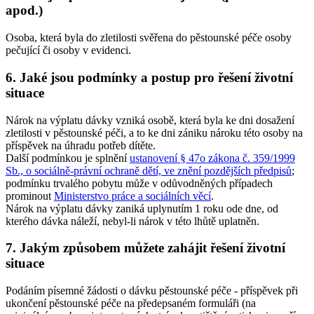
apod.)
Osoba, která byla do zletilosti svěřena do pěstounské péče osoby
pečující či osoby v evidenci.
6. Jaké jsou podmínky a postup pro řešení životní
situace
Nárok na výplatu dávky vzniká osobě, která byla ke dni dosažení
zletilosti v pěstounské péči, a to ke dni zániku nároku této osoby na
příspěvek na úhradu potřeb dítěte.
Další podmínkou je splnění
ustanovení § 47o zákona č. 359/1999
Sb., o sociálně-právní ochraně dětí, ve znění pozdějších předpisů
;
podmínku trvalého pobytu může v odůvodněných případech
prominout
Ministerstvo práce a sociálních věcí
.
Nárok na výplatu dávky zaniká uplynutím 1 roku ode dne, od
kterého dávka náleží, nebyl-li nárok v této lhůtě uplatněn.
7. Jakým způsobem můžete zahájit řešení životní
situace
Podáním písemné žádosti o dávku pěstounské péče - příspěvek při
ukončení pěstounské péče na předepsaném formuláři (na