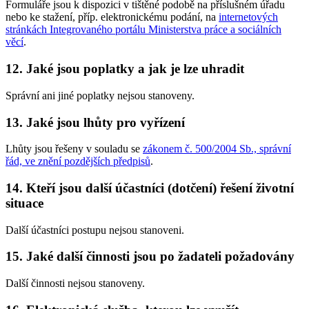
Formuláře jsou k dispozici v tištěné podobě na příslušném úřadu
nebo ke stažení, příp. elektronickému podání, na
internetových
stránkách Integrovaného portálu Ministerstva práce a sociálních
věcí
.
12. Jaké jsou poplatky a jak je lze uhradit
Správní ani jiné poplatky nejsou stanoveny.
13. Jaké jsou lhůty pro vyřízení
Lhůty jsou řešeny v souladu se
zákonem č. 500/2004 Sb., správní
řád, ve znění pozdějších předpisů
.
14. Kteří jsou další účastníci (dotčení) řešení životní
situace
Další účastníci postupu nejsou stanoveni.
15. Jaké další činnosti jsou po žadateli požadovány
Další činnosti nejsou stanoveny.