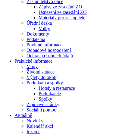
Zastupitelstvo obce
Zápisy ze zasedání ZO
Usnesení ze zasedání ZO
Materiály pro zastupitele
Úřední deska
Volby
Dokumenty
Podatelna
Povinné informace
Odpadové hospodaření
Ochrana osobních údajů
Praktické informace
Mapy
Životní situace
Výlety do okolí
Podnikání a spolky
Hotely a restaurace
Podnikatelé
Spolky
Zajímavé stránky
Sociální pomoc
Aktuálně
Novinky
Kalendář akcí
Inzerce