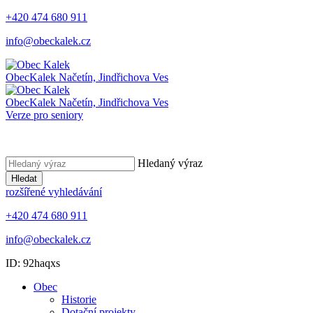
+420 474 680 911
info@obeckalek.cz
Obec
Kalek
Načetín, Jindřichova Ves
Obec
Kalek
Načetín, Jindřichova Ves
Verze pro seniory
Hledaný výraz
Hledat
rozšířené vyhledávání
+420 474 680 911
info@obeckalek.cz
ID: 92haqxs
Obec
Historie
Dotační projekty