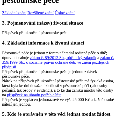
pěstounské péče
Základní znění
Rozšířené znění
Úplné znění
3. Pojmenování (název) životní situace
Příspěvek při ukončení pěstounské péče
4. Základní informace k životní situaci
Pěstounská péče je jednou z forem náhradní rodinné péče o dítě;
úpravu obsahuje
zákon č. 89/2012 Sb., občanský zákoník
a
zákon č.
359/1999 Sb., o sociálně-právní ochraně dětí, ve znění pozdějších
předpisů
.
Příspěvek při ukončení pěstounské péče je jednou z dávek
pěstounské péče.
Nárok na příspěvek při ukončení pěstounské péče má fyzická osoba,
která byla ke dni dosažení zletilosti v pěstounské péči (jak osoby
pečující, tak osoby v evidenci), a to ke dni zániku nároku této osoby
na
příspěvek na úhradu potřeb dítěte
.
Příspěvek je vyplácen jednorázově ve výši 25 000 Kč a každé osobě
náleží jen jednou.
5. Kdo je oprávněn v této věci jednat (podat žádost