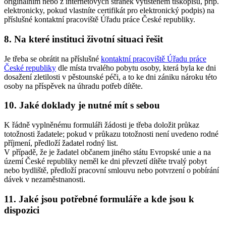
originálním nebo z internetových stránek vytištěném tiskopisu, příp.
elektronicky, pokud vlastníte certifikát pro elektronický podpis) na
příslušné kontaktní pracoviště Úřadu práce České republiky.
8. Na které instituci životní situaci řešit
Je třeba se obrátit na příslušné
kontaktní pracoviště Úřadu práce
České republiky
dle místa trvalého pobytu osoby, která byla ke dni
dosažení zletilosti v pěstounské péči, a to ke dni zániku nároku této
osoby na příspěvek na úhradu potřeb dítěte.
10. Jaké doklady je nutné mít s sebou
K řádně vyplněnému formuláři žádosti je třeba doložit průkaz
totožnosti žadatele; pokud v průkazu totožnosti není uvedeno rodné
příjmení, předloží žadatel rodný list.
V případě, že je žadatel občanem jiného státu Evropské unie a na
území České republiky neměl ke dni převzetí dítěte trvalý pobyt
nebo bydliště, předloží pracovní smlouvu nebo potvrzení o pobírání
dávek v nezaměstnanosti.
11. Jaké jsou potřebné formuláře a kde jsou k
dispozici