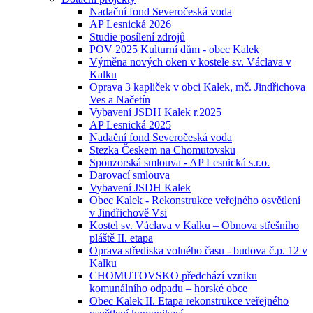
Nadační fond Severočeská voda
AP Lesnická 2026
Studie posílení zdrojů
POV 2025 Kulturní dům - obec Kalek
Výměna nových oken v kostele sv. Václava v
Kalku
Oprava 3 kapliček v obci Kalek, mč. Jindřichova
Ves a Načetín
Vybavení JSDH Kalek r.2025
AP Lesnická 2025
Nadační fond Severočeská voda
Stezka Českem na Chomutovsku
Sponzorská smlouva - AP Lesnická s.r.o.
Darovací smlouva
Vybavení JSDH Kalek
Obec Kalek - Rekonstrukce veřejného osvětlení
v Jindřichově Vsi
Kostel sv. Václava v Kalku – Obnova střešního
pláště II. etapa
Oprava střediska volného času - budova č.p. 12 v
Kalku
CHOMUTOVSKO předchází vzniku
komunálního odpadu – horské obce
Obec Kalek II. Etapa rekonstrukce veřejného