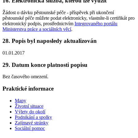
16. Elektronická služba, kterou lze využít
Žádost o dávku pěstounské péče - příspěvek při ukončení
pěstounské péče můžete podat elektronicky, vlastníte-li certifikát pro
elektronický podpis, prostřednictvím
Integrovaného portálu
Ministerstva práce a sociálních věcí
.
28. Popis byl naposledy aktualizován
01.01.2017
29. Datum konce platnosti popisu
Bez časového omezení.
Praktické informace
Mapy
Životní situace
Výlety do okolí
Podnikání a spolky
Zajímavé stránky
Sociální pomoc