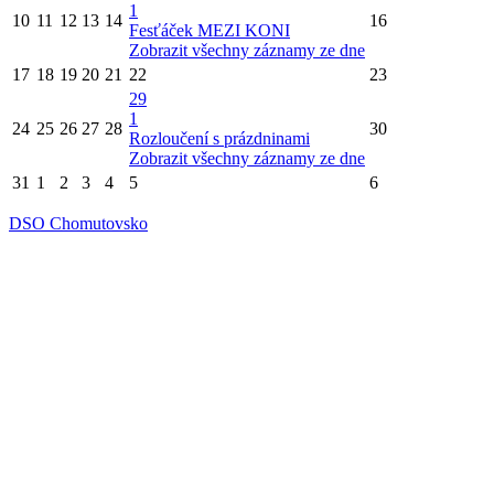
1
10
11
12
13
14
16
Fesťáček MEZI KONI
Zobrazit všechny záznamy ze dne
17
18
19
20
21
22
23
29
1
24
25
26
27
28
30
Rozloučení s prázdninami
Zobrazit všechny záznamy ze dne
31
1
2
3
4
5
6
DSO Chomutovsko