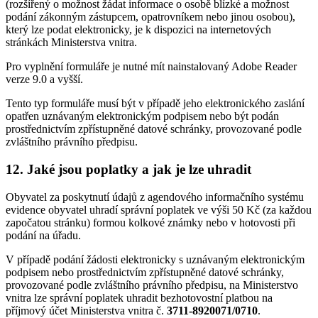
(rozšířený o možnost žádat informace o osobě blízké a možnost
podání zákonným zástupcem, opatrovníkem nebo jinou osobou),
který lze podat elektronicky, je k dispozici na internetových
stránkách Ministerstva vnitra.
Pro vyplnění formuláře je nutné mít nainstalovaný Adobe Reader
verze 9.0 a vyšší.
Tento typ formuláře musí být v případě jeho elektronického zaslání
opatřen uznávaným elektronickým podpisem nebo být podán
prostřednictvím zpřístupněné datové schránky, provozované podle
zvláštního právního předpisu.
12. Jaké jsou poplatky a jak je lze uhradit
Obyvatel za poskytnutí údajů z agendového informačního systému
evidence obyvatel uhradí správní poplatek ve výši 50 Kč (za každou
započatou stránku) formou kolkové známky nebo v hotovosti při
podání na úřadu.
V případě podání žádosti elektronicky s uznávaným elektronickým
podpisem nebo prostřednictvím zpřístupněné datové schránky,
provozované podle zvláštního právního předpisu, na Ministerstvo
vnitra lze správní poplatek uhradit bezhotovostní platbou na
příjmový účet Ministerstva vnitra č.
3711-8920071/0710
.