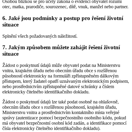
Osobou blízkou se pro účely zákona o evidenci obyvatel rozumí
otec, matka, prarodiče, sourozenec, dítě, vnuk, manžel nebo partner.
6. Jaké jsou podmínky a postup pro řešení životní
situace
Splnění všech požadovaných náležitostí.
7. Jakým způsobem můžete zahájit řešení životní
situace
Žádost o poskytnutí údajů může obyvatel podat na Ministerstvu
vnitra, krajském úřadu nebo obecním úřadu obce s rozšířenou
působností elektronicky na formuláři zpřístupněném dálkovým
přístupem, který žadatel opatří uznávaným elektronickým podpisem,
nebo prostřednictvím zpřístupněné datové schránky a číslem
elektronicky čitelného identifikačního dokladu.
Žádost o poskytnutí údajů lze také podat osobně na ohlašovně,
obecním úřadu obce s rozšířenou působností, krajském úřadu,
Ministerstvu vnitra a prostřednictvím kontaktního místa veřejné
správy (autentizace pomocí bezpečnostního osobního kódu, pokud
má obyvatel bezpečnostní osobní kód zadán, a identifikace pomocí
čísla elektronicky čitelného identifikačního dokladu).