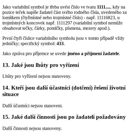
Jako variabilní symbol je třeba uvést číslo ve tvaru
1111....
, kdy na
pozice teček napíše žadatel část svého rodného čísla, uvedeného za
lomítkem (čtyřmístné nebo trojmístné číslo) - např. 11116823, u
trojmístných koncovek např. 1111297 (variabilní symbol nemůže
obsahovat tečky, čárky, pomlčky, písmena, mezery apod.).
První čtyři číslice variabilního symbolu jsou v tomto případě vždy
jedničky; specifický symbol:
433
.
Jako zpráva pro příjemce se uvede
jméno a příjmení žadatele
.
13. Jaké jsou lhůty pro vyřízení
Lhůty pro vyřízení nejsou stanoveny.
14. Kteří jsou další účastníci (dotčení) řešení životní
situace
Další účastníci nejsou stanoveni.
15. Jaké další činnosti jsou po žadateli požadovány
Další činnosti nejsou stanoveny.