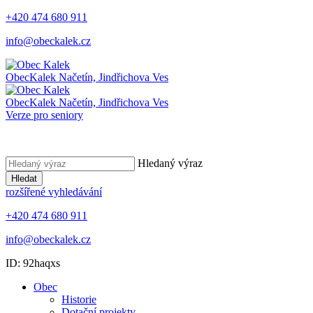
+420 474 680 911
info@obeckalek.cz
Obec
Kalek
Načetín, Jindřichova Ves
Obec
Kalek
Načetín, Jindřichova Ves
Verze pro seniory
Hledaný výraz
Hledat
rozšířené vyhledávání
+420 474 680 911
info@obeckalek.cz
ID: 92haqxs
Obec
Historie
Dotační projekty