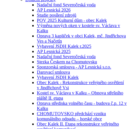
Nadační fond Severočeská voda
AP Lesnická 2026
Studie posílení zdrojů
POV 2025 Kulturní dům - obec Kalek
Výměna nových oken v kostele sv. Václava v
Kalku
Oprava 3 kapliček v obci Kalek, mč. Jindřichova
Ves a Načetín
Vybavení JSDH Kalek r.2025
AP Lesnická 2025
Nadační fond Severočeská voda
Stezka Českem na Chomutovsku
Sponzorská smlouva - AP Lesnická s.r.o.
Darovací smlouva
Vybavení JSDH Kalek
Obec Kalek - Rekonstrukce veřejného osvětlení
v Jindřichově Vsi
Kostel sv. Václava v Kalku – Obnova střešního
pláště II. etapa
Oprava střediska volného času - budova č.p. 12 v
Kalku
CHOMUTOVSKO předchází vzniku
komunálního odpadu – horské obce
Obec Kalek II. Etapa rekonstrukce veřejného