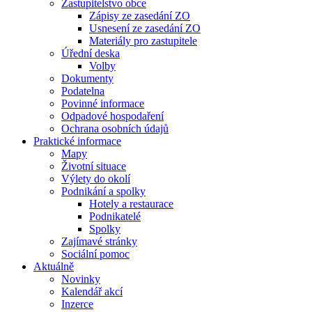
Zastupitelstvo obce
Zápisy ze zasedání ZO
Usnesení ze zasedání ZO
Materiály pro zastupitele
Úřední deska
Volby
Dokumenty
Podatelna
Povinné informace
Odpadové hospodaření
Ochrana osobních údajů
Praktické informace
Mapy
Životní situace
Výlety do okolí
Podnikání a spolky
Hotely a restaurace
Podnikatelé
Spolky
Zajímavé stránky
Sociální pomoc
Aktuálně
Novinky
Kalendář akcí
Inzerce