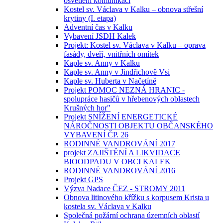
osvětlení komunikací
Kostel sv. Václava v Kalku – obnova střešní
krytiny (I. etapa)
Adventní čas v Kalku
Vybavení JSDH Kalek
Projekt: Kostel sv. Václava v Kalku – oprava
fasády, dveří, vnitřních omítek
Kaple sv. Anny v Kalku
Kaple sv. Anny v Jindřichově Vsi
Kaple sv. Huberta v Načetíně
Projekt POMOC NEZNÁ HRANIC -
spolupráce hasičů v hřebenových oblastech
Krušných hor"
Projekt SNÍŽENÍ ENERGETICKÉ
NÁROČNOSTI OBJEKTU OBČANSKÉHO
VYBAVENÍ ČP. 26
RODINNÉ VANDROVÁNÍ 2017
projekt ZAJIŠTĚNÍ A LIKVIDACE
BIOODPADU V OBCI KALEK
RODINNÉ VANDROVÁNÍ 2016
Projekt GPS
Výzva Nadace ČEZ - STROMY 2011
Obnova litinového křížku s korpusem Krista u
kostela sv. Václava v Kalku
Společná požární ochrana územních oblastí