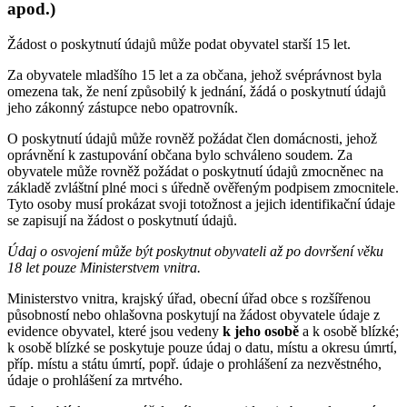
apod.)
Žádost o poskytnutí údajů může podat obyvatel starší 15 let.
Za obyvatele mladšího 15 let a za občana, jehož svéprávnost byla
omezena tak, že není způsobilý k jednání, žádá o poskytnutí údajů
jeho zákonný zástupce nebo opatrovník.
O poskytnutí údajů může rovněž požádat člen domácnosti, jehož
oprávnění k zastupování občana bylo schváleno soudem. Za
obyvatele může rovněž požádat o poskytnutí údajů zmocněnec na
základě zvláštní plné moci s úředně ověřeným podpisem zmocnitele.
Tyto osoby musí prokázat svoji totožnost a jejich identifikační údaje
se zapisují na žádost o poskytnutí údajů.
Údaj o osvojení může být poskytnut obyvateli až po dovršení věku
18 let pouze Ministerstvem vnitra.
Ministerstvo vnitra, krajský úřad, obecní úřad obce s rozšířenou
působností nebo ohlašovna poskytují na žádost obyvatele údaje z
evidence obyvatel, které jsou vedeny
k jeho osobě
a k osobě blízké;
k osobě blízké se poskytuje pouze údaj o datu, místu a okresu úmrtí,
příp. místu a státu úmrtí, popř. údaje o prohlášení za nezvěstného,
údaje o prohlášení za mrtvého.