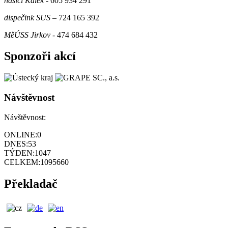
hasiči Kalek
- 605 934 291
dispečink SUS
– 724 165 392
MěÚSS Jirkov
- 474 684 432
Sponzoři akcí
Návštěvnost
Návštěvnost:
ONLINE:
0
DNES:
53
TÝDEN:
1047
CELKEM:
1095660
Překladač