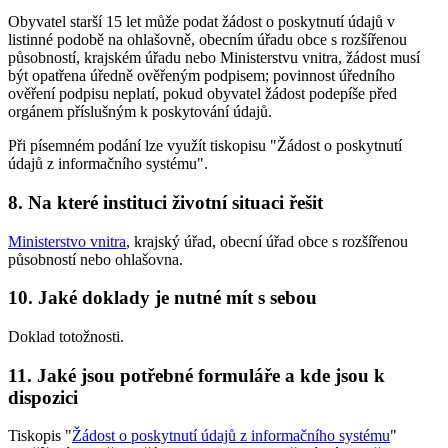
Obyvatel starší 15 let může podat žádost o poskytnutí údajů v
listinné podobě na ohlašovně, obecním úřadu obce s rozšířenou
působností, krajském úřadu nebo Ministerstvu vnitra, žádost musí
být opatřena úředně ověřeným podpisem; povinnost úředního
ověření podpisu neplatí, pokud obyvatel žádost podepíše před
orgánem příslušným k poskytování údajů.
Při písemném podání lze využít tiskopisu "Žádost o poskytnutí
údajů z informačního systému".
8. Na které instituci životní situaci řešit
Ministerstvo vnitra
, krajský úřad, obecní úřad obce s rozšířenou
působností nebo ohlašovna.
10. Jaké doklady je nutné mít s sebou
Doklad totožnosti.
11. Jaké jsou potřebné formuláře a kde jsou k
dispozici
Tiskopis "
Žádost o poskytnutí údajů z informačního systému
"