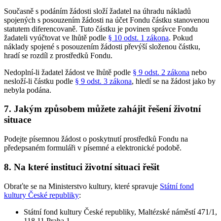
Současně s podáním žádosti složí žadatel na úhradu nákladů
spojených s posouzením žádosti na účet Fondu částku stanovenou
statutem diferencovaně. Tuto částku je povinen správce Fondu
žadateli vyúčtovat ve lhůtě podle
§ 10 odst. 1 zákona
. Pokud
náklady spojené s posouzením žádosti převýší složenou částku,
hradí se rozdíl z prostředků Fondu.
Nedoplní-li žadatel žádost ve lhůtě podle
§ 9 odst. 2 zákona
nebo
nesloží-li částku podle
§ 9 odst. 3 zákona
, hledí se na žádost jako by
nebyla podána.
7. Jakým způsobem můžete zahájit řešení životní
situace
Podejte písemnou žádost o poskytnutí prostředků Fondu na
předepsaném formuláři v písemné a elektronické podobě.
8. Na které instituci životní situaci řešit
Obraťte se na Ministerstvo kultury, které spravuje
Státní fond
kultury České republiky
:
Státní fond kultury České republiky, Maltézské náměstí 471/1,
118 11 Praha 1