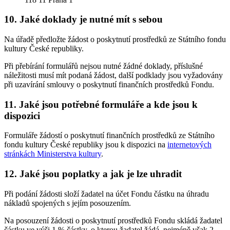
10. Jaké doklady je nutné mít s sebou
Na úřadě předložte žádost o poskytnutí prostředků ze Státního fondu
kultury České republiky.
Při přebírání formulářů nejsou nutné žádné doklady, příslušné
náležitosti musí mít podaná žádost, další podklady jsou vyžadovány
při uzavírání smlouvy o poskytnutí finančních prostředků Fondu.
11. Jaké jsou potřebné formuláře a kde jsou k
dispozici
Formuláře žádostí o poskytnutí finančních prostředků ze Státního
fondu kultury České republiky jsou k dispozici na
internetových
stránkách Ministerstva kultury
.
12. Jaké jsou poplatky a jak je lze uhradit
Při podání žádosti složí žadatel na účet Fondu částku na úhradu
nákladů spojených s jejím posouzením.
Na posouzení žádosti o poskytnutí prostředků Fondu skládá žadatel
částku ve výši 1 % částky, o kterou žadatel žádá, nejméně však 2