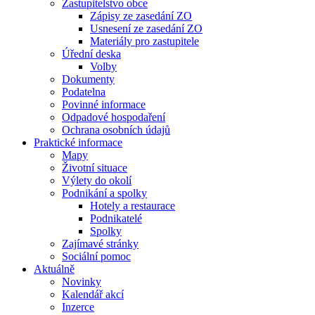
Zastupitelstvo obce
Zápisy ze zasedání ZO
Usnesení ze zasedání ZO
Materiály pro zastupitele
Úřední deska
Volby
Dokumenty
Podatelna
Povinné informace
Odpadové hospodaření
Ochrana osobních údajů
Praktické informace
Mapy
Životní situace
Výlety do okolí
Podnikání a spolky
Hotely a restaurace
Podnikatelé
Spolky
Zajímavé stránky
Sociální pomoc
Aktuálně
Novinky
Kalendář akcí
Inzerce