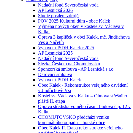
Nadační fond Severočeská voda
AP Lesnická 2026
Studie posílení zdrojů
POV 2025 Kulturní dům - obec Kalek
Výměna nových oken v kostele sv. Václava v
Kalku
Oprava 3 kapliček v obci Kalek, mč. Jindřichova
Ves a Načetín
Vybavení JSDH Kalek r.2025
AP Lesnická 2025
Nadační fond Severočeská voda
Stezka Českem na Chomutovsku
Sponzorská smlouva - AP Lesnická s.r.o.
Darovací smlouva
Vybavení JSDH Kalek
Obec Kalek - Rekonstrukce veřejného osvětlení
v Jindřichově Vsi
Kostel sv. Václava v Kalku – Obnova střešního
pláště II. etapa
Oprava střediska volného času - budova č.p. 12 v
Kalku
CHOMUTOVSKO předchází vzniku
komunálního odpadu – horské obce
Obec Kalek II. Etapa rekonstrukce veřejného