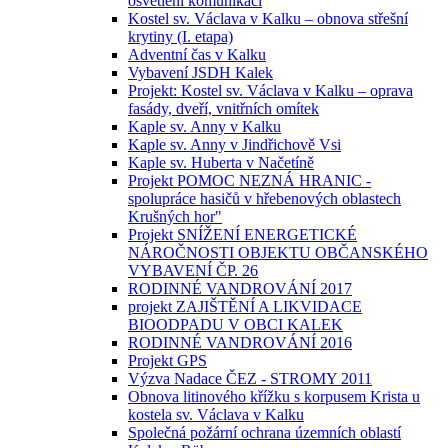
osvětlení komunikací
Kostel sv. Václava v Kalku – obnova střešní
krytiny (I. etapa)
Adventní čas v Kalku
Vybavení JSDH Kalek
Projekt: Kostel sv. Václava v Kalku – oprava
fasády, dveří, vnitřních omítek
Kaple sv. Anny v Kalku
Kaple sv. Anny v Jindřichově Vsi
Kaple sv. Huberta v Načetíně
Projekt POMOC NEZNÁ HRANIC -
spolupráce hasičů v hřebenových oblastech
Krušných hor"
Projekt SNÍŽENÍ ENERGETICKÉ
NÁROČNOSTI OBJEKTU OBČANSKÉHO
VYBAVENÍ ČP. 26
RODINNÉ VANDROVÁNÍ 2017
projekt ZAJIŠTĚNÍ A LIKVIDACE
BIOODPADU V OBCI KALEK
RODINNÉ VANDROVÁNÍ 2016
Projekt GPS
Výzva Nadace ČEZ - STROMY 2011
Obnova litinového křížku s korpusem Krista u
kostela sv. Václava v Kalku
Společná požární ochrana územních oblastí