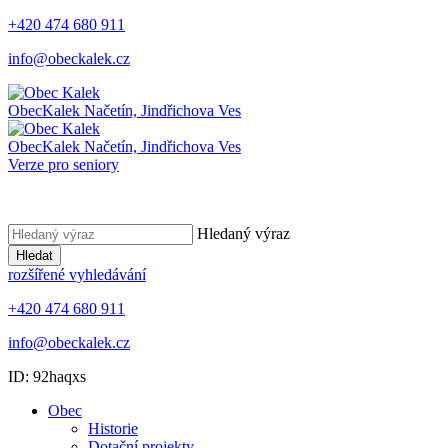
+420 474 680 911
info@obeckalek.cz
Obec
Kalek
Načetín, Jindřichova Ves
Obec
Kalek
Načetín, Jindřichova Ves
Verze pro seniory
Hledaný výraz
Hledat
rozšířené vyhledávání
+420 474 680 911
info@obeckalek.cz
ID: 92haqxs
Obec
Historie
Dotační projekty