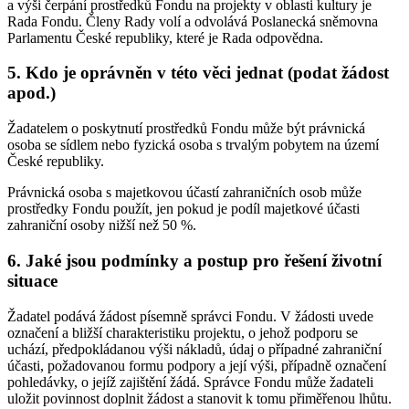
a výši čerpání prostředků Fondu na projekty v oblasti kultury je
Rada Fondu. Členy Rady volí a odvolává Poslanecká sněmovna
Parlamentu České republiky, které je Rada odpovědna.
5. Kdo je oprávněn v této věci jednat (podat žádost
apod.)
Žadatelem o poskytnutí prostředků Fondu může být právnická
osoba se sídlem nebo fyzická osoba s trvalým pobytem na území
České republiky.
Právnická osoba s majetkovou účastí zahraničních osob může
prostředky Fondu použít, jen pokud je podíl majetkové účasti
zahraniční osoby nižší než 50 %.
6. Jaké jsou podmínky a postup pro řešení životní
situace
Žadatel podává žádost písemně správci Fondu. V žádosti uvede
označení a bližší charakteristiku projektu, o jehož podporu se
uchází, předpokládanou výši nákladů, údaj o případné zahraniční
účasti, požadovanou formu podpory a její výši, případně označení
pohledávky, o jejíž zajištění žádá. Správce Fondu může žadateli
uložit povinnost doplnit žádost a stanovit k tomu přiměřenou lhůtu.