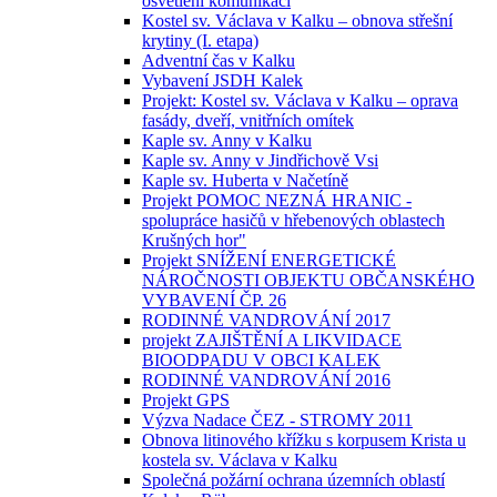
osvětlení komunikací
Kostel sv. Václava v Kalku – obnova střešní
krytiny (I. etapa)
Adventní čas v Kalku
Vybavení JSDH Kalek
Projekt: Kostel sv. Václava v Kalku – oprava
fasády, dveří, vnitřních omítek
Kaple sv. Anny v Kalku
Kaple sv. Anny v Jindřichově Vsi
Kaple sv. Huberta v Načetíně
Projekt POMOC NEZNÁ HRANIC -
spolupráce hasičů v hřebenových oblastech
Krušných hor"
Projekt SNÍŽENÍ ENERGETICKÉ
NÁROČNOSTI OBJEKTU OBČANSKÉHO
VYBAVENÍ ČP. 26
RODINNÉ VANDROVÁNÍ 2017
projekt ZAJIŠTĚNÍ A LIKVIDACE
BIOODPADU V OBCI KALEK
RODINNÉ VANDROVÁNÍ 2016
Projekt GPS
Výzva Nadace ČEZ - STROMY 2011
Obnova litinového křížku s korpusem Krista u
kostela sv. Václava v Kalku
Společná požární ochrana územních oblastí