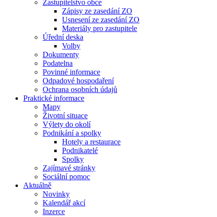
Zastupitelstvo obce
Zápisy ze zasedání ZO
Usnesení ze zasedání ZO
Materiály pro zastupitele
Úřední deska
Volby
Dokumenty
Podatelna
Povinné informace
Odpadové hospodaření
Ochrana osobních údajů
Praktické informace
Mapy
Životní situace
Výlety do okolí
Podnikání a spolky
Hotely a restaurace
Podnikatelé
Spolky
Zajímavé stránky
Sociální pomoc
Aktuálně
Novinky
Kalendář akcí
Inzerce