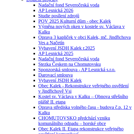
Nadační fond Severočeská voda
AP Lesnická 2026
Studie posílení zdrojů
POV 2025 Kulturní dům - obec Kalek
Výměna nových oken v kostele sv. Václava v
Kalku
Oprava 3 kapliček v obci Kalek, mč. Jindřichova
Ves a Načetín
Vybavení JSDH Kalek r.2025
AP Lesnická 2025
Nadační fond Severočeská voda
Stezka Českem na Chomutovsku
Sponzorská smlouva - AP Lesnická s.r.o.
Darovací smlouva
Vybavení JSDH Kalek
Obec Kalek - Rekonstrukce veřejného osvětlení
v Jindřichově Vsi
Kostel sv. Václava v Kalku – Obnova střešního
pláště II. etapa
Oprava střediska volného času - budova č.p. 12 v
Kalku
CHOMUTOVSKO předchází vzniku
komunálního odpadu – horské obce
Obec Kalek II. Etapa rekonstrukce veřejného