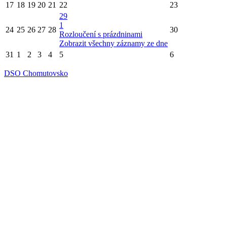
17
18
19
20
21
22
23
29
1
24
25
26
27
28
30
Rozloučení s prázdninami
Zobrazit všechny záznamy ze dne
31
1
2
3
4
5
6
DSO Chomutovsko