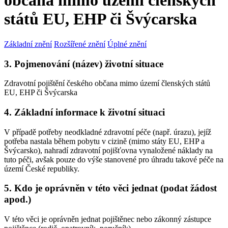
občana mimo území členských
států EU, EHP či Švýcarska
Základní znění
Rozšířené znění
Úplné znění
3. Pojmenování (název) životní situace
Zdravotní pojištění českého občana mimo území členských států
EU, EHP či Švýcarska
4. Základní informace k životní situaci
V případě potřeby neodkladné zdravotní péče (např. úrazu), jejíž
potřeba nastala během pobytu v cizině (mimo státy EU, EHP a
Švýcarsko), nahradí zdravotní pojišťovna vynaložené náklady na
tuto péči, avšak pouze do výše stanovené pro úhradu takové péče na
území České republiky.
5. Kdo je oprávněn v této věci jednat (podat žádost
apod.)
V této věci je oprávněn jednat pojištěnec nebo zákonný zástupce