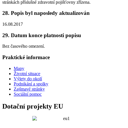
stránkách příslušné zdravotní pojišťovny zřízena.
28. Popis byl naposledy aktualizován
16.08.2017
29. Datum konce platnosti popisu
Bez časového omezení.
Praktické informace
Mapy
Životní situace
Výlety do okolí
Podnikání a spolky
Zajímavé stránky
Sociální pomoc
Dotační projekty EU