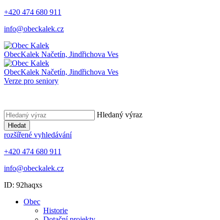
+420 474 680 911
info@obeckalek.cz
Obec
Kalek
Načetín, Jindřichova Ves
Obec
Kalek
Načetín, Jindřichova Ves
Verze pro seniory
Hledaný výraz
Hledat
rozšířené vyhledávání
+420 474 680 911
info@obeckalek.cz
ID: 92haqxs
Obec
Historie
Dotační projekty