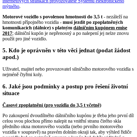
internetových stránkách provozovatele Systému elektronického
mýtného
.
Motorové vozidlo s povolenou hmotností do 3,5 t
- nezáleží na
hmotnosti přípojného vozidla -
musí jezdit po zpoplatněných
komunikacích (dálnice) s platným
dálničním kupónem emise
2017
; dálniční kupón je nepřenosný a po nalepení jej nelze znovu
použít pro jiné vozidlo.
5. Kdo je oprávněn v této věci jednat (podat žádost
apod.)
Uživatel, majitel nebo provozovatel silničního motorového vozidla s
nejméně čtyřmi koly.
6. Jaké jsou podmínky a postup pro řešení životní
situace
Časové zpoplatnění (pro vozidla do 3,5 t včetně)
Po zakoupení dvoudílného dálničního kupónu je třeba jeho první díl
celou svou plochou přímo nalepit na vnitřní stranu čirého skla
předního okna motorového vozidla (nebo prvního motorového
vozidla v soupravě) na pravém dolním okraji tak, aby výhled řidiče