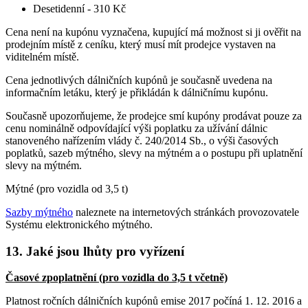
Desetidenní - 310 Kč
Cena není na kupónu vyznačena, kupující má možnost si ji ověřit na
prodejním místě z ceníku, který musí mít prodejce vystaven na
viditelném místě.
Cena jednotlivých dálničních kupónů je současně uvedena na
informačním letáku, který je přikládán k dálničnímu kupónu.
Současně upozorňujeme, že prodejce smí kupóny prodávat pouze za
cenu nominálně odpovídající výši poplatku za užívání dálnic
stanoveného nařízením vlády č. 240/2014 Sb., o výši časových
poplatků, sazeb mýtného, slevy na mýtném a o postupu při uplatnění
slevy na mýtném.
Mýtné (pro vozidla od 3,5 t)
Sazby mýtného
naleznete na internetových stránkách provozovatele
Systému elektronického mýtného.
13. Jaké jsou lhůty pro vyřízení
Časové zpoplatnění (pro vozidla do 3,5 t včetně)
Platnost ročních dálničních kupónů emise 2017 počíná 1. 12. 2016 a