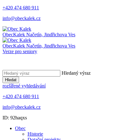
+420 474 680 911
info@obeckalek.cz
Obec
Kalek
Načetín, Jindřichova Ves
Obec
Kalek
Načetín, Jindřichova Ves
Verze pro seniory
Hledaný výraz
Hledat
rozšířené vyhledávání
+420 474 680 911
info@obeckalek.cz
ID: 92haqxs
Obec
Historie
Dotační projekty