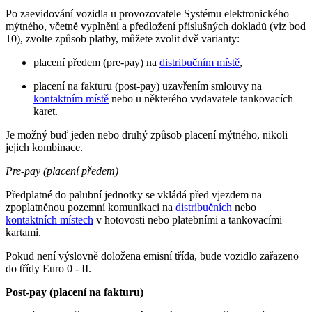
Po zaevidování vozidla u provozovatele Systému elektronického
mýtného, včetně vyplnění a předložení příslušných dokladů (viz bod
10), zvolte způsob platby, můžete zvolit dvě varianty:
placení předem (pre-pay) na
distribučním místě
,
placení na fakturu (post-pay) uzavřením smlouvy na
kontaktním místě
nebo u některého vydavatele tankovacích
karet.
Je možný buď jeden nebo druhý způsob placení mýtného, nikoli
jejich kombinace.
Pre-pay (placení předem)
Předplatné do palubní jednotky se vkládá před vjezdem na
zpoplatněnou pozemní komunikaci na
distribučních
nebo
kontaktních místech
v hotovosti nebo platebními a tankovacími
kartami.
Pokud není výslovně doložena emisní třída, bude vozidlo zařazeno
do třídy Euro 0 - II.
Post-pay (placení na fakturu)