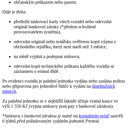
občanským průkazem nebo pasem.
Dále je třeba:
předložit tankovací karty všech vozidel nebo odevzdat
originál bankovní záruky (*předem schválené
provozovatelem systému),
odevzdat originál nebo notářsky ověřenou kopii výpisu z
obchodního rejstříku, který není starší než 3 měsíce,
na místě vyplnit a podepsat smlouvu,
odevzdat kopii technického průkazu každého vozidla se
záznamem o emisní třídě.
Po evidenci vozidla je palubní jednotka vydána nebo zaslána poštou
nebo připravena pro jednotlivé řidiče k vydání na
distribučních
místech
.
Za palubní jednotku se v nejbližší faktuře účtuje vratná kauce ve
výši 1 550 Kč (vyjma smlouvy post-pay s bankovní zárukou).
*
Smlouvu s bankovní zárukou je nutné na
kontaktním místě
uzavřít
6 týdnů před požadovaným vydáním jednotek Premid.