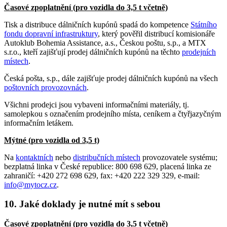
Časové zpoplatnění (pro vozidla do 3,5 t včetně)
Tisk a distribuce dálničních kupónů spadá do kompetence
Státního
fondu dopravní infrastruktury
, který pověřil distribucí komisionáře
Autoklub Bohemia Assistance, a.s., Českou poštu, s.p., a MTX
s.r.o., kteří zajišťují prodej dálničních kupónů na těchto
prodejních
místech
.
Česká pošta, s.p., dále zajišťuje prodej dálničních kupónů na všech
poštovních provozovnách
.
Všichni prodejci jsou vybaveni informačními materiály, tj.
samolepkou s označením prodejního místa, ceníkem a čtyřjazyčným
informačním letákem.
Mýtné (pro vozidla od 3,5 t)
Na
kontaktních
nebo
distribučních místech
provozovatele systému;
bezplatná linka v České republice: 800 698 629, placená linka ze
zahraničí: +420 272 698 629, fax: +420 222 329 329, e-mail:
info@mytocz.cz
.
10. Jaké doklady je nutné mít s sebou
Časové zpoplatnění (pro vozidla do 3,5 t včetně)