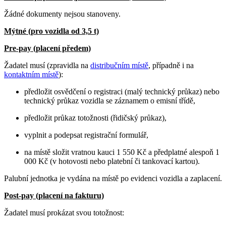
Žádné dokumenty nejsou stanoveny.
Mýtné (pro vozidla od 3,5 t)
Pre-pay (placení předem)
Žadatel musí (zpravidla na
distribučním místě
, případně i na
kontaktním místě
):
předložit osvědčení o registraci (malý technický průkaz) nebo
technický průkaz vozidla se záznamem o emisní třídě,
předložit průkaz totožnosti (řidičský průkaz),
vyplnit a podepsat registrační formulář,
na místě složit vratnou kauci 1 550 Kč a předplatné alespoň 1
000 Kč (v hotovosti nebo platební či tankovací kartou).
Palubní jednotka je vydána na místě po evidenci vozidla a zaplacení.
Post-pay (placení na fakturu)
Žadatel musí prokázat svou totožnost: