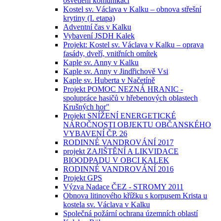
osvětlení komunikací
Kostel sv. Václava v Kalku – obnova střešní
krytiny (I. etapa)
Adventní čas v Kalku
Vybavení JSDH Kalek
Projekt: Kostel sv. Václava v Kalku – oprava
fasády, dveří, vnitřních omítek
Kaple sv. Anny v Kalku
Kaple sv. Anny v Jindřichově Vsi
Kaple sv. Huberta v Načetíně
Projekt POMOC NEZNÁ HRANIC -
spolupráce hasičů v hřebenových oblastech
Krušných hor"
Projekt SNÍŽENÍ ENERGETICKÉ
NÁROČNOSTI OBJEKTU OBČANSKÉHO
VYBAVENÍ ČP. 26
RODINNÉ VANDROVÁNÍ 2017
projekt ZAJIŠTĚNÍ A LIKVIDACE
BIOODPADU V OBCI KALEK
RODINNÉ VANDROVÁNÍ 2016
Projekt GPS
Výzva Nadace ČEZ - STROMY 2011
Obnova litinového křížku s korpusem Krista u
kostela sv. Václava v Kalku
Společná požární ochrana územních oblastí