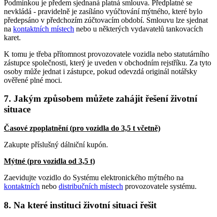
Podmínkou je předem sjednaná platná smlouva. Předplatné se
nevkládá - pravidelně je zasíláno vyúčtování mýtného, které bylo
předepsáno v předchozím zúčtovacím období. Smlouvu lze sjednat
na
kontaktních místech
nebo u některých vydavatelů tankovacích
karet.
K tomu je třeba přítomnost provozovatele vozidla nebo statutárního
zástupce společnosti, který je uveden v obchodním rejstříku. Za tyto
osoby může jednat i zástupce, pokud odevzdá originál notářsky
ověřené plné moci.
7. Jakým způsobem můžete zahájit řešení životní
situace
Časové zpoplatnění (pro vozidla do 3,5 t včetně)
Zakupte příslušný dálniční kupón.
Mýtné (pro vozidla od 3,5 t)
Zaevidujte vozidlo do Systému elektronického mýtného na
kontaktních
nebo
distribučních místech
provozovatele systému.
8. Na které instituci životní situaci řešit