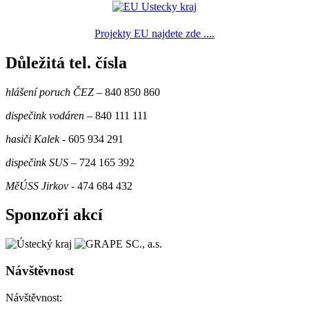
Projekty EU najdete zde ....
Důležitá tel. čísla
hlášení poruch ČEZ
– 840 850 860
dispečink vodáren
– 840 111 111
hasiči Kalek
- 605 934 291
dispečink SUS
– 724 165 392
MěÚSS Jirkov
- 474 684 432
Sponzoři akcí
Návštěvnost
Návštěvnost: