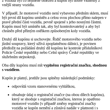
z vozidla byl co nejméně omezen a kupón byl dobře viditelný z
vnější strany vozidla.
V případě, že motorové vozidlo není vybaveno předním sklem, musí
být první díl kupónu umístěn a celou svou plochou přímo nalepen v
pravé přední části vozidla, pevně spojené s jeho nosnými částmi.
Kupón musí být umístěn tak, aby byl kontrolovatelný a aby byl
chráněn před přímým ostřikem způsobeným koly vozidla.
Druhý díl kupónu si uschovejte. Řidič motorového vozidla nebo
jízdní soupravy, který užívá zpoplatněnou dálnici, je povinen
předložit na požádání druhý díl kupónu ke kontrole příslušníkovi
Policie České republiky nebo Celní správy České republiky ve
služebním stejnokroji.
Oba díly kupónu musí mít
vyplněnu registrační značku, shodnou
s vozidlem
.
Kupón je platný, jestliže jsou splněny následující podmínky:
odpovídá vzoru stanovenému vyhláškou,
obsahuje údaj o registrační značce (na obou dílech kupónu),
který se shoduje s registrační značkou, kterou je opatřeno
motorové vozidlo [v případě změny registrační značky
vozidla se kupón nemění a zůstává nadále v platnosti i s