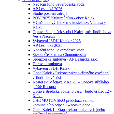
Nadační fond Severočeská voda
AP Lesnická 2026
Studie posílení zdrojů
POV 2025 Kulturní dům - obec Kalek
Výměna nových oken v kostele sv. Václava v
Kalku
Oprava 3 kapliček v obci Kalek, mč. Jindřichova
Ves a Načetín
Vybavení JSDH Kalek r.2025
AP Lesnická 2025
Nadační fond Severočeská voda
Stezka Českem na Chomutovsku
Sponzorská smlouva - AP Lesnická s.r.o.
Darovací smlouva
Vybavení JSDH Kalek
Obec Kalek - Rekonstrukce veřejného osvětlení
v Jindřichově Vsi
Kostel sv. Václava v Kalku – Obnova střešního
pláště II. etapa
Oprava střediska volného času - budova č.p. 12 v
Kalku
CHOMUTOVSKO předchází vzniku
komunálního odpadu – horské obce
Obec Kalek II. Etapa rekonstrukce veřejného