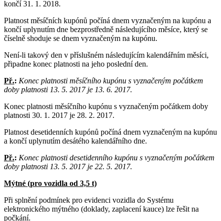
končí 31. 1. 2018.
Platnost měsíčních kupónů počíná dnem vyznačeným na kupónu a
končí uplynutím dne bezprostředně následujícího měsíce, který se
číselně shoduje se dnem vyznačeným na kupónu.
Není-li takový den v příslušném následujícím kalendářním měsíci,
připadne konec platnosti na jeho poslední den.
Př.
:
Konec platnosti měsíčního kupónu s vyznačeným počátkem
doby platnosti 13. 5. 2017 je 13. 6. 2017.
Konec platnosti měsíčního kupónu s vyznačeným počátkem doby
platnosti 30. 1. 2017 je 28. 2. 2017.
Platnost desetidenních kupónů počíná dnem vyznačeným na kupónu
a končí uplynutím desátého kalendářního dne.
Př.
:
Konec platnosti desetidenního kupónu s vyznačeným počátkem
doby platnosti 13. 5. 2017 je 22. 5. 2017.
Mýtné (pro vozidla od 3,5 t)
Při splnění podmínek pro evidenci vozidla do Systému
elektronického mýtného (doklady, zaplacení kauce) lze řešit na
počkání.