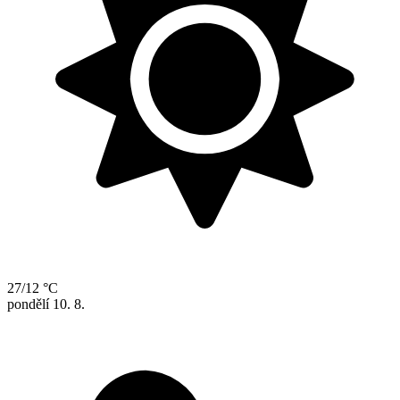
27/12 °C
pondělí
10. 8.