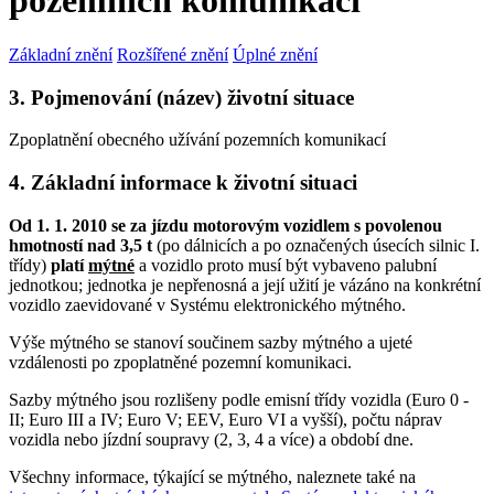
pozemních komunikací
Základní znění
Rozšířené znění
Úplné znění
3. Pojmenování (název) životní situace
Zpoplatnění obecného užívání pozemních komunikací
4. Základní informace k životní situaci
Od 1. 1. 2010 se za jízdu motorovým vozidlem s povolenou
hmotností nad 3,5 t
(po dálnicích a po označených úsecích silnic I.
třídy)
platí
mýtné
a vozidlo proto musí být vybaveno palubní
jednotkou; jednotka je nepřenosná a její užití je vázáno na konkrétní
vozidlo zaevidované v Systému elektronického mýtného.
Výše mýtného se stanoví součinem sazby mýtného a ujeté
vzdálenosti po zpoplatněné pozemní komunikaci.
Sazby mýtného jsou rozlišeny podle emisní třídy vozidla (Euro 0 -
II; Euro III a IV; Euro V; EEV, Euro VI a vyšší), počtu náprav
vozidla nebo jízdní soupravy (2, 3, 4 a více) a období dne.
Všechny informace, týkající se mýtného, naleznete také na