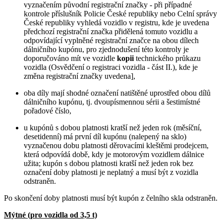
vyznačením původní registrační značky - při případné
kontrole příslušník Policie České republiky nebo Celní správy
České republiky vyhledá vozidlo v registru, kde je uvedena
předchozí registrační značka přidělená tomuto vozidlu a
odpovídající vyplněné registrační značce na obou dílech
dálničního kupónu, pro zjednodušení této kontroly je
doporučováno mít ve vozidle
kopii
technického průkazu
vozidla (Osvědčení o registraci vozidla - část II.), kde je
změna registrační značky uvedena],
oba díly mají shodné označení natištěné uprostřed obou dílů
dálničního kupónu, tj. dvoupísmennou sérii a šestimístné
pořadové číslo,
u kupónů s dobou platnosti kratší než jeden rok (měsíční,
desetidenní) má první díl kupónu (nalepený na sklo)
vyznačenou dobu platnosti děrovacími kleštěmi prodejcem,
která odpovídá době, kdy je motorovým vozidlem dálnice
užita; kupón s dobou platnosti kratší než jeden rok bez
označení doby platnosti je neplatný a musí být z vozidla
odstraněn.
Po skončení doby platnosti musí být kupón z čelního skla odstraněn.
Mýtné (pro vozidla od 3,5 t)