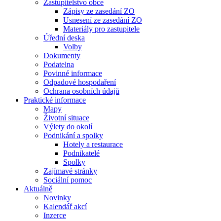
Zastupitelstvo obce
Zápisy ze zasedání ZO
Usnesení ze zasedání ZO
Materiály pro zastupitele
Úřední deska
Volby
Dokumenty
Podatelna
Povinné informace
Odpadové hospodaření
Ochrana osobních údajů
Praktické informace
Mapy
Životní situace
Výlety do okolí
Podnikání a spolky
Hotely a restaurace
Podnikatelé
Spolky
Zajímavé stránky
Sociální pomoc
Aktuálně
Novinky
Kalendář akcí
Inzerce