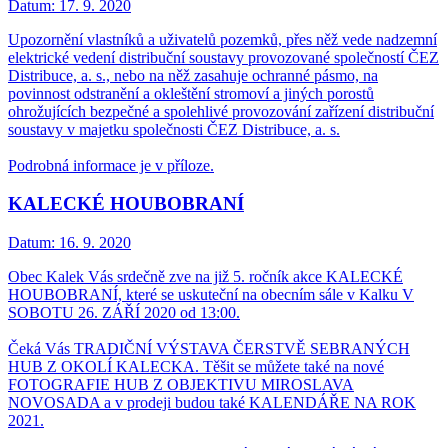
Datum:
17. 9. 2020
Upozornění vlastníků a uživatelů pozemků, přes něž vede nadzemní
elektrické vedení distribuční soustavy provozované společností ČEZ
Distribuce, a. s., nebo na něž zasahuje ochranné pásmo, na
povinnost odstranění a okleštění stromoví a jiných porostů
ohrožujících bezpečné a spolehlivé provozování zařízení distribuční
soustavy v majetku společnosti ČEZ Distribuce, a. s.
Podrobná informace je v příloze.
KALECKÉ HOUBOBRANÍ
Datum:
16. 9. 2020
Obec Kalek Vás srdečně zve na již 5. ročník akce KALECKÉ
HOUBOBRANÍ, které se uskuteční na obecním sále v Kalku V
SOBOTU 26. ZÁŘÍ 2020 od 13:00.
Čeká Vás TRADIČNÍ VÝSTAVA ČERSTVĚ SEBRANÝCH
HUB Z OKOLÍ KALECKA. Těšit se můžete také na nové
FOTOGRAFIE HUB Z OBJEKTIVU MIROSLAVA
NOVOSADA a v prodeji budou také KALENDÁŘE NA ROK
2021.