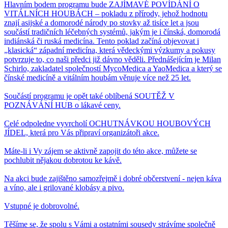
Hlavním bodem programu bude ZAJÍMAVÉ POVÍDÁNÍ O
VITÁLNÍCH HOUBÁCH – pokladu z přírody, jehož hodnotu
znají asijské a domorodé národy po stovky až tisíce let a jsou
součástí tradičních léčebných systémů, jakým je i čínská, domorodá
indiánská či ruská medicína. Tento poklad začíná objevovat i
„klasická“ západní medicína, která vědeckými výzkumy a pokusy
potvrzuje to, co naši předci již dávno věděli. Přednášejícím je Milan
Schirlo, zakladatel společností MycoMedica a YaoMedica a který se
čínské medicíně a vitálním houbám věnuje více než 25 let.
Součástí programu je opět také oblíbená SOUTĚŽ V
POZNÁVÁNÍ HUB o lákavé ceny.
Celé odpoledne vyvrcholí OCHUTNÁVKOU HOUBOVÝCH
JÍDEL, která pro Vás připraví organizátoři akce.
Máte-li i Vy zájem se aktivně zapojit do této akce, můžete se
pochlubit nějakou dobrotou ke kávě.
Na akci bude zajištěno samozřejmě i dobré občerstvení - nejen káva
a víno, ale i grilované klobásy a pivo.
Vstupné je dobrovolné.
Těšíme se, že spolu s Vámi a ostatními sousedy strávíme společně