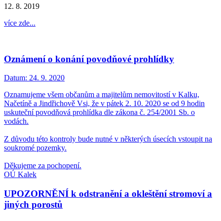
12. 8. 2019
více zde...
Oznámení o konání povodňové prohlídky
Datum:
24. 9. 2020
Oznamujeme všem občanům a majitelům nemovitostí v Kalku,
Načetíně a Jindřichově Vsi, že v pátek 2. 10. 2020 se od 9 hodin
uskuteční povodňová prohlídka dle zákona č. 254/2001 Sb. o
vodách.
Z důvodu této kontroly bude nutné v některých úsecích vstoupit na
soukromé pozemky.
Děkujeme za pochopení.
OÚ Kalek
UPOZORNĚNÍ k odstranění a okleštění stromoví a
jiných porostů