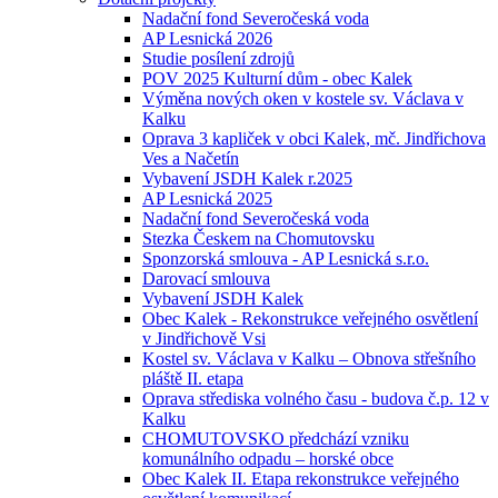
Nadační fond Severočeská voda
AP Lesnická 2026
Studie posílení zdrojů
POV 2025 Kulturní dům - obec Kalek
Výměna nových oken v kostele sv. Václava v
Kalku
Oprava 3 kapliček v obci Kalek, mč. Jindřichova
Ves a Načetín
Vybavení JSDH Kalek r.2025
AP Lesnická 2025
Nadační fond Severočeská voda
Stezka Českem na Chomutovsku
Sponzorská smlouva - AP Lesnická s.r.o.
Darovací smlouva
Vybavení JSDH Kalek
Obec Kalek - Rekonstrukce veřejného osvětlení
v Jindřichově Vsi
Kostel sv. Václava v Kalku – Obnova střešního
pláště II. etapa
Oprava střediska volného času - budova č.p. 12 v
Kalku
CHOMUTOVSKO předchází vzniku
komunálního odpadu – horské obce
Obec Kalek II. Etapa rekonstrukce veřejného