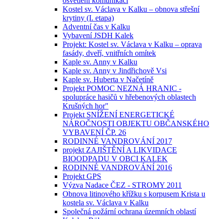
osvětlení komunikací
Kostel sv. Václava v Kalku – obnova střešní
krytiny (I. etapa)
Adventní čas v Kalku
Vybavení JSDH Kalek
Projekt: Kostel sv. Václava v Kalku – oprava
fasády, dveří, vnitřních omítek
Kaple sv. Anny v Kalku
Kaple sv. Anny v Jindřichově Vsi
Kaple sv. Huberta v Načetíně
Projekt POMOC NEZNÁ HRANIC -
spolupráce hasičů v hřebenových oblastech
Krušných hor"
Projekt SNÍŽENÍ ENERGETICKÉ
NÁROČNOSTI OBJEKTU OBČANSKÉHO
VYBAVENÍ ČP. 26
RODINNÉ VANDROVÁNÍ 2017
projekt ZAJIŠTĚNÍ A LIKVIDACE
BIOODPADU V OBCI KALEK
RODINNÉ VANDROVÁNÍ 2016
Projekt GPS
Výzva Nadace ČEZ - STROMY 2011
Obnova litinového křížku s korpusem Krista u
kostela sv. Václava v Kalku
Společná požární ochrana územních oblastí