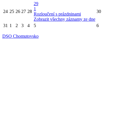
29
1
24
25
26
27
28
30
Rozloučení s prázdninami
Zobrazit všechny záznamy ze dne
31
1
2
3
4
5
6
DSO Chomutovsko