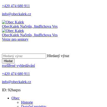
+420 474 680 911
info@obeckalek.cz
Obec
Kalek
Načetín, Jindřichova Ves
Obec
Kalek
Načetín, Jindřichova Ves
Verze pro seniory
Hledaný výraz
Hledat
rozšířené vyhledávání
+420 474 680 911
info@obeckalek.cz
ID: 92haqxs
Obec
Historie
Dotační projekty