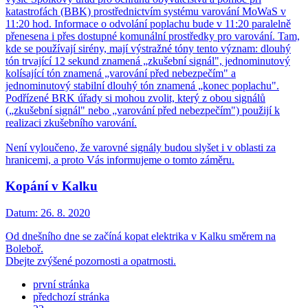
katastrofách (BBK) prostřednictvím systému varování MoWaS v
11:20 hod. Informace o odvolání poplachu bude v 11:20 paralelně
přenesena i přes dostupné komunální prostředky pro varování. Tam,
kde se používají sirény, mají výstražné tóny tento význam: dlouhý
tón trvající 12 sekund znamená „zkušební signál", jednominutový
kolísající tón znamená „varování před nebezpečím" a
jednominutový stabilní dlouhý tón znamená „konec poplachu".
Podřízené BRK úřady si mohou zvolit, který z obou signálů
(„zkušební signál" nebo „varování před nebezpečím") použijí k
realizaci zkušebního varování.
Není vyloučeno, že varovné signály budou slyšet i v oblasti za
hranicemi, a proto Vás informujeme o tomto záměru.
Kopání v Kalku
Datum:
26. 8. 2020
Od dnešního dne se začíná kopat elektrika v Kalku směrem na
Boleboř.
Dbejte zvýšené pozornosti a opatrnosti.
první stránka
předchozí stránka