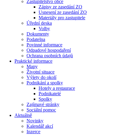
Zastupitelstvo obce
Zápisy ze zasedání ZO
Usnesení ze zasedání ZO
Materiály pro zastupitele
Úřední deska
Volby
Dokumenty
Podatelna
Povinné informace
Odpadové hospodaření
Ochrana osobních údajů
Praktické informace
Mapy
Životní situace
Výlety do okolí
Podnikání a spolky
Hotely a restaurace
Podnikatelé
Spolky
Zajímavé stránky
Sociální pomoc
Aktuálně
Novinky
Kalendář akcí
Inzerce