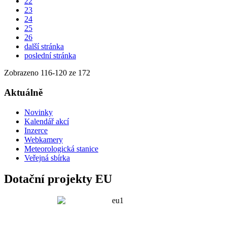
22
23
24
25
26
další stránka
poslední stránka
Zobrazeno
116
-
120
ze 172
Aktuálně
Novinky
Kalendář akcí
Inzerce
Webkamery
Meteorologická stanice
Veřejná sbírka
Dotační projekty EU