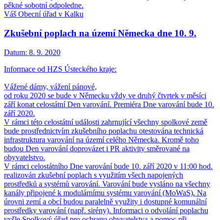
pěkné sobotní odpoledne.
Váš Obecní úřad v Kalku
Zkušební poplach na území Německa dne 10. 9.
Datum:
8. 9. 2020
Informace od HZS Ústeckého kraje:
Vážené dámy, vážení pánové,
od roku 2020 se bude v Německu vždy ve druhý čtvrtek v měsíci
září konat celostátní Den varování. Premiéra Dne varování bude 10.
září 2020.
V rámci této celostátní události zahrnující všechny spolkové země
bude prostřednictvím zkušebního poplachu otestována technická
infrastruktura varování na území celého Německa. Kromě toho
budou Den varování doprovázet i PR aktivity směrované na
obyvatelstvo.
V rámci celostátního Dne varování bude 10. září 2020 v 11:00 hod.
realizován zkušební poplach s využitím všech napojených
prostředků a systémů varování. Varování bude vysláno na všechny
kanály připojené k modulárnímu systému varování (MoWaS). Na
úrovni zemí a obcí budou paralelně využity i dostupné komunální
prostředky varování (např. sirény). Informaci o odvolání poplachu
vyšle Spolkový úřad pro ochranu obyvatelstva a pomoc při