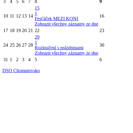
3
4
5
6
7
8
9
15
1
10
11
12
13
14
16
Fesťáček MEZI KONI
Zobrazit všechny záznamy ze dne
17
18
19
20
21
22
23
29
1
24
25
26
27
28
30
Rozloučení s prázdninami
Zobrazit všechny záznamy ze dne
31
1
2
3
4
5
6
DSO Chomutovsko