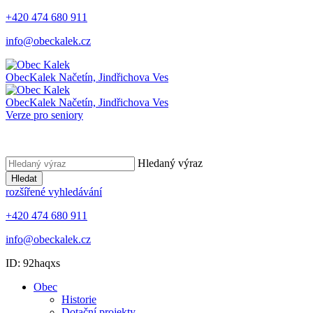
+420 474 680 911
info@obeckalek.cz
Obec
Kalek
Načetín, Jindřichova Ves
Obec
Kalek
Načetín, Jindřichova Ves
Verze pro seniory
Hledaný výraz
Hledat
rozšířené vyhledávání
+420 474 680 911
info@obeckalek.cz
ID: 92haqxs
Obec
Historie
Dotační projekty