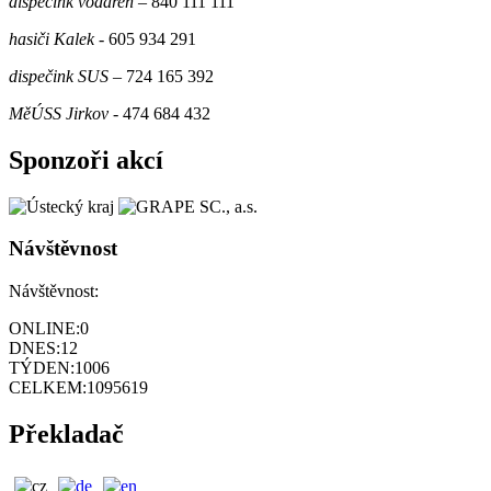
dispečink vodáren
– 840 111 111
hasiči Kalek
- 605 934 291
dispečink SUS
– 724 165 392
MěÚSS Jirkov
- 474 684 432
Sponzoři akcí
Návštěvnost
Návštěvnost:
ONLINE:
0
DNES:
12
TÝDEN:
1006
CELKEM:
1095619
Překladač