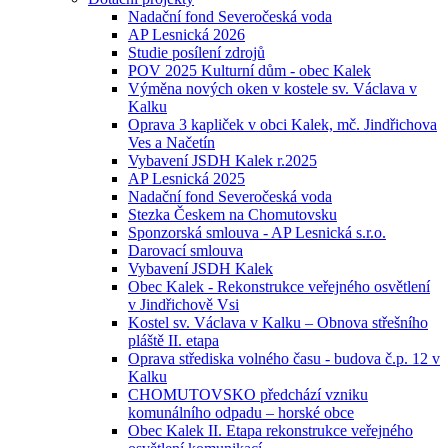
Nadační fond Severočeská voda
AP Lesnická 2026
Studie posílení zdrojů
POV 2025 Kulturní dům - obec Kalek
Výměna nových oken v kostele sv. Václava v
Kalku
Oprava 3 kapliček v obci Kalek, mč. Jindřichova
Ves a Načetín
Vybavení JSDH Kalek r.2025
AP Lesnická 2025
Nadační fond Severočeská voda
Stezka Českem na Chomutovsku
Sponzorská smlouva - AP Lesnická s.r.o.
Darovací smlouva
Vybavení JSDH Kalek
Obec Kalek - Rekonstrukce veřejného osvětlení
v Jindřichově Vsi
Kostel sv. Václava v Kalku – Obnova střešního
pláště II. etapa
Oprava střediska volného času - budova č.p. 12 v
Kalku
CHOMUTOVSKO předchází vzniku
komunálního odpadu – horské obce
Obec Kalek II. Etapa rekonstrukce veřejného