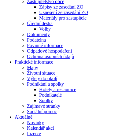
Zastupitelstvo obce
Zápisy ze zasedání ZO
Usnesení ze zasedání ZO
Materiály pro zastupitele
Úřední deska
Volby
Dokumenty
Podatelna
Povinné informace
Odpadové hospodaření
Ochrana osobních údajů
Praktické informace
Mapy
Životní situace
Výlety do okolí
Podnikání a spolky
Hotely a restaurace
Podnikatelé
Spolky
Zajímavé stránky
Sociální pomoc
Aktuálně
Novinky
Kalendář akcí
Inzerce