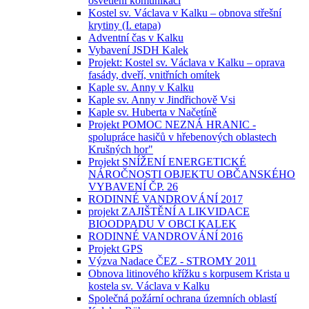
osvětlení komunikací
Kostel sv. Václava v Kalku – obnova střešní
krytiny (I. etapa)
Adventní čas v Kalku
Vybavení JSDH Kalek
Projekt: Kostel sv. Václava v Kalku – oprava
fasády, dveří, vnitřních omítek
Kaple sv. Anny v Kalku
Kaple sv. Anny v Jindřichově Vsi
Kaple sv. Huberta v Načetíně
Projekt POMOC NEZNÁ HRANIC -
spolupráce hasičů v hřebenových oblastech
Krušných hor"
Projekt SNÍŽENÍ ENERGETICKÉ
NÁROČNOSTI OBJEKTU OBČANSKÉHO
VYBAVENÍ ČP. 26
RODINNÉ VANDROVÁNÍ 2017
projekt ZAJIŠTĚNÍ A LIKVIDACE
BIOODPADU V OBCI KALEK
RODINNÉ VANDROVÁNÍ 2016
Projekt GPS
Výzva Nadace ČEZ - STROMY 2011
Obnova litinového křížku s korpusem Krista u
kostela sv. Václava v Kalku
Společná požární ochrana územních oblastí