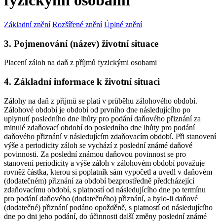
fyzickými osobami
Základní znění
Rozšířené znění
Úplné znění
3. Pojmenování (název) životní situace
Placení záloh na daň z příjmů fyzickými osobami
4. Základní informace k životní situaci
Zálohy na daň z příjmů se platí v průběhu zálohového období.
Zálohové období je období od prvního dne následujícího po
uplynutí posledního dne lhůty pro podání daňového přiznání za
minulé zdaňovací období do posledního dne lhůty pro podání
daňového přiznání v následujícím zdaňovacím období. Při stanovení
výše a periodicity záloh se vychází z poslední známé daňové
povinnosti. Za poslední známou daňovou povinnost se pro
stanovení periodicity a výše záloh v zálohovém období považuje
rovněž částka, kterou si poplatník sám vypočetl a uvedl v daňovém
(dodatečném) přiznání za období bezprostředně předcházející
zdaňovacímu období, s platností od následujícího dne po termínu
pro podání daňového (dodatečného) přiznání, a bylo-li daňové
(dodatečné) přiznání podáno opožděně, s platností od následujícího
dne po dni jeho podání, do účinnosti další změny poslední známé