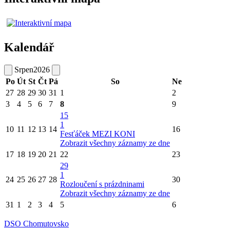
Kalendář
Srpen
2026
Po
Út
St
Čt
Pá
So
Ne
27
28
29
30
31
1
2
3
4
5
6
7
8
9
15
1
10
11
12
13
14
16
Fesťáček MEZI KONI
Zobrazit všechny záznamy ze dne
17
18
19
20
21
22
23
29
1
24
25
26
27
28
30
Rozloučení s prázdninami
Zobrazit všechny záznamy ze dne
31
1
2
3
4
5
6
DSO Chomutovsko