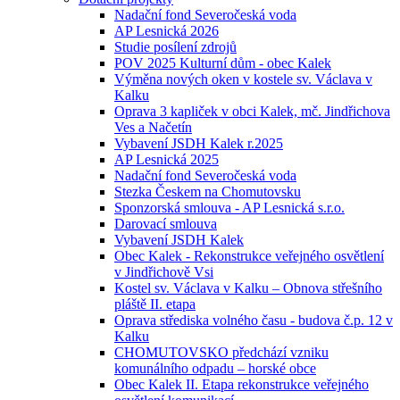
Nadační fond Severočeská voda
AP Lesnická 2026
Studie posílení zdrojů
POV 2025 Kulturní dům - obec Kalek
Výměna nových oken v kostele sv. Václava v
Kalku
Oprava 3 kapliček v obci Kalek, mč. Jindřichova
Ves a Načetín
Vybavení JSDH Kalek r.2025
AP Lesnická 2025
Nadační fond Severočeská voda
Stezka Českem na Chomutovsku
Sponzorská smlouva - AP Lesnická s.r.o.
Darovací smlouva
Vybavení JSDH Kalek
Obec Kalek - Rekonstrukce veřejného osvětlení
v Jindřichově Vsi
Kostel sv. Václava v Kalku – Obnova střešního
pláště II. etapa
Oprava střediska volného času - budova č.p. 12 v
Kalku
CHOMUTOVSKO předchází vzniku
komunálního odpadu – horské obce
Obec Kalek II. Etapa rekonstrukce veřejného