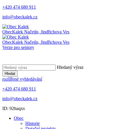
+420 474 680 911
info@obeckalek.cz
Obec
Kalek
Načetín, Jindřichova Ves
Obec
Kalek
Načetín, Jindřichova Ves
Verze pro seniory
Hledaný výraz
Hledat
rozšířené vyhledávání
+420 474 680 911
info@obeckalek.cz
ID: 92haqxs
Obec
Historie
Dotační projekty