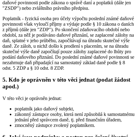
daňové povinnosti podle zákona o správě daní a poplatků (dále jen
"ZSDP") nebo zvláštního právního předpisu.
Poplatník - fyzická osoba pro účely výpočtu poslední známé daňové
povinnosti však vyloučí příjmy a výdaje podle § 10 zákona o daních
z příjmů (dále jen "ZDP"). Po skončení zdaňovacího období nebo
období, za něž je podáváno daňové přiznání, se zaplacené zálohy na
daň, splatné v jeho průběhu, započítávají na úhradu skutečné výše
daně. Ze záloh, u nichž došlo k prodlení s placením, se na úhradu
skutečné výše daně započítají pouze zálohy zaplacené do lhůty pro
podání daňového přiznání. Do poslední známé daňové povinnosti se
nezahrnuje daň připadající na samostatný základ daně podle § 8
odst. 5 ZDP a § 10 odst. 8 ZDP.
5. Kdo je oprávněn v této věci jednat (podat žádost
apod.)
V této věci je oprávněn jednat:
poplatník jako daňový subjekt,
zákonný zástupce osoby, která není způsobilá k samostatnému
jednání před správcem daně, tj. před finančním úřadem,
zmocněný zástupce zvolený poplatníkem.