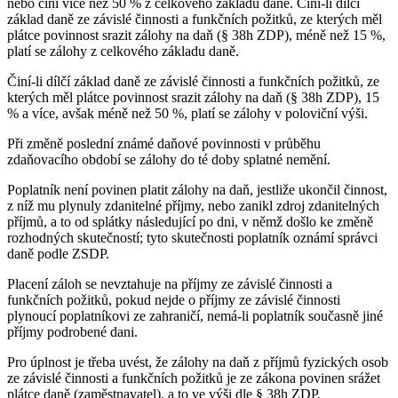
nebo činí více než 50 % z celkového základu daně. Činí-li dílčí
základ daně ze závislé činnosti a funkčních požitků, ze kterých měl
plátce povinnost srazit zálohy na daň (§ 38h ZDP), méně než 15 %,
platí se zálohy z celkového základu daně.
Činí-li dílčí základ daně ze závislé činnosti a funkčních požitků, ze
kterých měl plátce povinnost srazit zálohy na daň (§ 38h ZDP), 15
% a více, avšak méně než 50 %, platí se zálohy v poloviční výši.
Při změně poslední známé daňové povinnosti v průběhu
zdaňovacího období se zálohy do té doby splatné nemění.
Poplatník není povinen platit zálohy na daň, jestliže ukončil činnost,
z níž mu plynuly zdanitelné příjmy, nebo zanikl zdroj zdanitelných
příjmů, a to od splátky následující po dni, v němž došlo ke změně
rozhodných skutečností; tyto skutečnosti poplatník oznámí správci
daně podle ZSDP.
Placení záloh se nevztahuje na příjmy ze závislé činnosti a
funkčních požitků, pokud nejde o příjmy ze závislé činnosti
plynoucí poplatníkovi ze zahraničí, nemá-li poplatník současně jiné
příjmy podrobené dani.
Pro úplnost je třeba uvést, že zálohy na daň z příjmů fyzických osob
ze závislé činnosti a funkčních požitků je ze zákona povinen srážet
plátce daně (zaměstnavatel), a to ve výši dle § 38h ZDP.