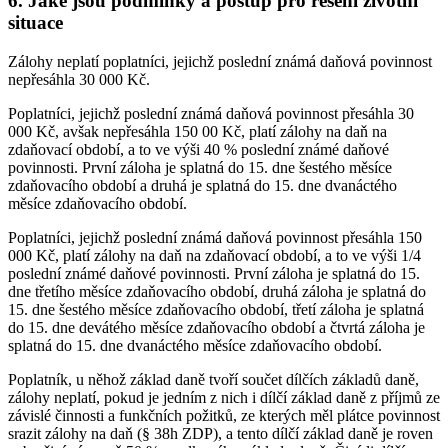
6. Jaké jsou podmínky a postup pro řešení životní
situace
Zálohy neplatí poplatníci, jejichž poslední známá daňová povinnost
nepřesáhla 30 000 Kč.
Poplatníci, jejichž poslední známá daňová povinnost přesáhla 30
000 Kč, avšak nepřesáhla 150 00 Kč, platí zálohy na daň na
zdaňovací období, a to ve výši 40 % poslední známé daňové
povinnosti. První záloha je splatná do 15. dne šestého měsíce
zdaňovacího období a druhá je splatná do 15. dne dvanáctého
měsíce zdaňovacího období.
Poplatníci, jejichž poslední známá daňová povinnost přesáhla 150
000 Kč, platí zálohy na daň na zdaňovací období, a to ve výši 1/4
poslední známé daňové povinnosti. První záloha je splatná do 15.
dne třetího měsíce zdaňovacího období, druhá záloha je splatná do
15. dne šestého měsíce zdaňovacího období, třetí záloha je splatná
do 15. dne devátého měsíce zdaňovacího období a čtvrtá záloha je
splatná do 15. dne dvanáctého měsíce zdaňovacího období.
Poplatník, u něhož základ daně tvoří součet dílčích základů daně,
zálohy neplatí, pokud je jedním z nich i dílčí základ daně z příjmů ze
závislé činnosti a funkčních požitků, ze kterých měl plátce povinnost
srazit zálohy na daň (§ 38h ZDP), a tento dílčí základ daně je roven