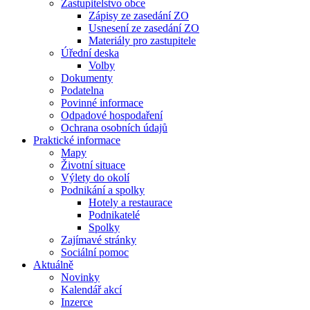
Zastupitelstvo obce
Zápisy ze zasedání ZO
Usnesení ze zasedání ZO
Materiály pro zastupitele
Úřední deska
Volby
Dokumenty
Podatelna
Povinné informace
Odpadové hospodaření
Ochrana osobních údajů
Praktické informace
Mapy
Životní situace
Výlety do okolí
Podnikání a spolky
Hotely a restaurace
Podnikatelé
Spolky
Zajímavé stránky
Sociální pomoc
Aktuálně
Novinky
Kalendář akcí
Inzerce