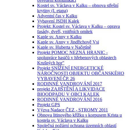
osvětlení komunikací
Kostel sv. Václava v Kalku – obnova střešní
krytiny (I. etapa)
Adventní čas v Kalku
Vybavení JSDH Kalek
Projekt: Kostel sv. Václava v Kalku – oprava
fasády, dveří, vnitřních omítek
Kaple sv. Anny v Kalku
Kaple sv. Anny v Jindřichově Vsi
Kaple sv. Huberta v Načetíně
Projekt POMOC NEZNÁ HRANIC -
spolupráce hasičů v hřebenových oblastech
Krušných hor"
Projekt SNÍŽENÍ ENERGETICKÉ
NÁROČNOSTI OBJEKTU OBČANSKÉHO
VYBAVENÍ ČP. 26
RODINNÉ VANDROVÁNÍ 2017
projekt ZAJIŠTĚNÍ A LIKVIDACE
BIOODPADU V OBCI KALEK
RODINNÉ VANDROVÁNÍ 2016
Projekt GPS
Výzva Nadace ČEZ - STROMY 2011
Obnova litinového křížku s korpusem Krista u
kostela sv. Václava v Kalku
Společná požární ochrana územních oblastí