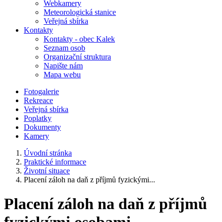
Webkamery
Meteorologická stanice
Veřejná sbírka
Kontakty
Kontakty - obec Kalek
Seznam osob
Organizační struktura
Napište nám
Mapa webu
Fotogalerie
Rekreace
Veřejná sbírka
Poplatky
Dokumenty
Kamery
Úvodní stránka
Praktické informace
Životní situace
Placení záloh na daň z příjmů fyzickými...
Placení záloh na daň z příjmů